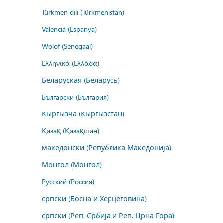
Türkmen dili (Türkmenistan)
Valencià (Espanya)
Wolof (Senegaal)
Ελληνικά (Ελλάδα)
Беларуская (Беларусь)
Български (България)
Кыргызча (Кыргызстан)
Қазақ (Қазақстан)
македонски (Република Македонија)
Монгол (Монгол)
Русский (Россия)
српски (Босна и Херцеговина)
српски (Реп. Србија и Реп. Црна Гора)