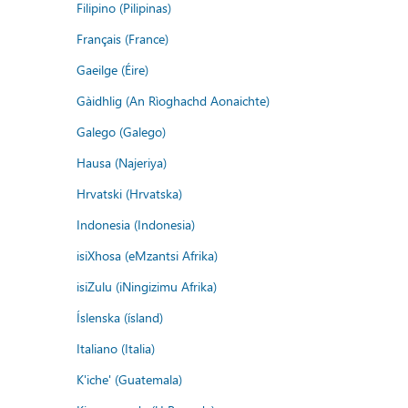
Filipino (Pilipinas)
Français (France)
Gaeilge (Éire)
Gàidhlig (An Rìoghachd Aonaichte)
Galego (Galego)
Hausa (Najeriya)
Hrvatski (Hrvatska)
Indonesia (Indonesia)
isiXhosa (eMzantsi Afrika)
isiZulu (iNingizimu Afrika)
Íslenska (ísland)
Italiano (Italia)
K'iche' (Guatemala)