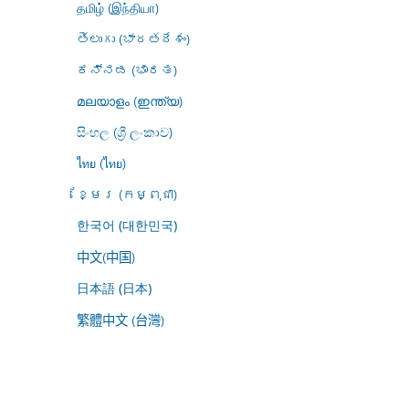
தமிழ் (இந்தியா)
తెలుగు (భారతదేశం)
ಕನ್ನಡ (ಭಾರತ)
മലയാളം (ഇന്ത്യ)
සිංහල (ශ්‍රී ලංකාව)
ไทย (ไทย)
ខ្មែរ (កម្ពុជា)
한국어 (대한민국)
中文(中国)
日本語 (日本)
繁體中文 (台灣)