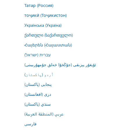
Татар (Россия)
тоҷикӣ (Тоҷикистон)
Українська (Україна)
ქართული (საქართველო)
Հայերեն (Հայաստան)
עברית (ישראל)
ئۇيغۇر يېزىقى (جۇڭخۇا خەلق جۇمھۇرىيىتى)
اُردو (پاکستان)
پنجابی (پاکستان)
درى (افغانستان)
سنڌي (پاکستان)
عربي (المنطقة العربية)
فارسى