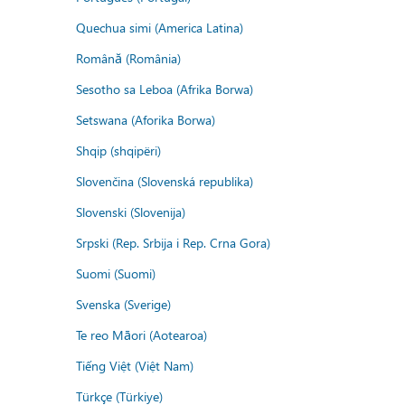
Quechua simi (America Latina)
Română (România)
Sesotho sa Leboa (Afrika Borwa)
Setswana (Aforika Borwa)
Shqip (shqipëri)
Slovenčina (Slovenská republika)
Slovenski (Slovenija)
Srpski (Rep. Srbija i Rep. Crna Gora)
Suomi (Suomi)
Svenska (Sverige)
Te reo Māori (Aotearoa)
Tiếng Việt (Việt Nam)
Türkçe (Türkiye)