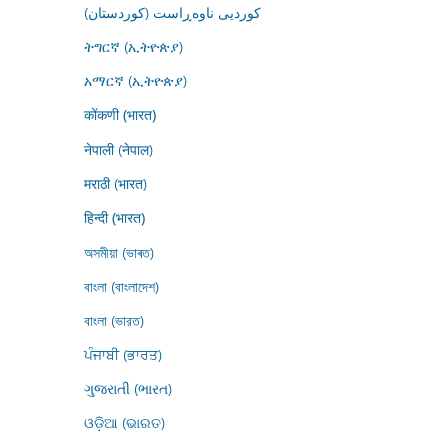
کوردیی ناوەڕاست (کوردستان)
ትግርኛ (ኢትዮጵያ)
አማርኛ (ኢትዮጵያ)
कोंकणी (भारत)
नेपाली (नेपाल)
मराठी (भारत)
हिन्दी (भारत)
অসমীয়া (ভাৰত)
বাংলা (বাংলাদেশ)
বাংলা (ভারত)
ਪੰਜਾਬੀ (ਭਾਰਤ)
ગુજરાતી (ભારત)
ଓଡ଼ିଆ (ଭାରତ)