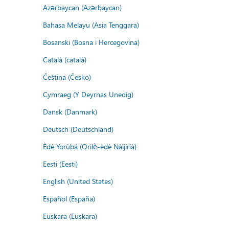
Azərbaycan (Azərbaycan)
Bahasa Melayu (Asia Tenggara)
Bosanski (Bosna i Hercegovina)
Català (català)
Čeština (Česko)
Cymraeg (Y Deyrnas Unedig)
Dansk (Danmark)
Deutsch (Deutschland)
Èdè Yorùbá (Orilẹ̀-èdè Nàìjíríà)
Eesti (Eesti)
English (United States)
Español (España)
Euskara (Euskara)