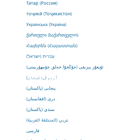
Татар (Россия)
тоҷикӣ (Тоҷикистон)
Українська (Україна)
ქართული (საქართველო)
Հայերեն (Հայաստան)
עברית (ישראל)
ئۇيغۇر يېزىقى (جۇڭخۇا خەلق جۇمھۇرىيىتى)
اُردو (پاکستان)
پنجابی (پاکستان)
درى (افغانستان)
سنڌي (پاکستان)
عربي (المنطقة العربية)
فارسى