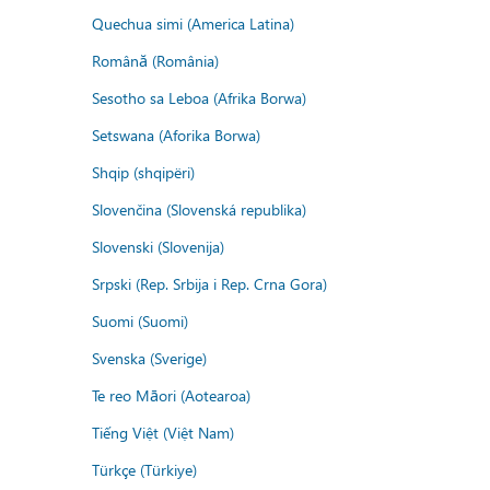
Quechua simi (America Latina)
Română (România)
Sesotho sa Leboa (Afrika Borwa)
Setswana (Aforika Borwa)
Shqip (shqipëri)
Slovenčina (Slovenská republika)
Slovenski (Slovenija)
Srpski (Rep. Srbija i Rep. Crna Gora)
Suomi (Suomi)
Svenska (Sverige)
Te reo Māori (Aotearoa)
Tiếng Việt (Việt Nam)
Türkçe (Türkiye)