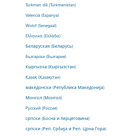
Türkmen dili (Türkmenistan)
Valencià (Espanya)
Wolof (Senegaal)
Ελληνικά (Ελλάδα)
Беларуская (Беларусь)
Български (България)
Кыргызча (Кыргызстан)
Қазақ (Қазақстан)
македонски (Република Македонија)
Монгол (Монгол)
Русский (Россия)
српски (Босна и Херцеговина)
српски (Реп. Србија и Реп. Црна Гора)