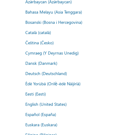
Azərbaycan (Azərbaycan)
Bahasa Melayu (Asia Tenggara)
Bosanski (Bosna i Hercegovina)
Català (català)
Čeština (Česko)
Cymraeg (Y Deyrnas Unedig)
Dansk (Danmark)
Deutsch (Deutschland)
Èdè Yorùbá (Orilẹ̀-èdè Nàìjíríà)
Eesti (Eesti)
English (United States)
Español (España)
Euskara (Euskara)
Filipino (Pilipinas)