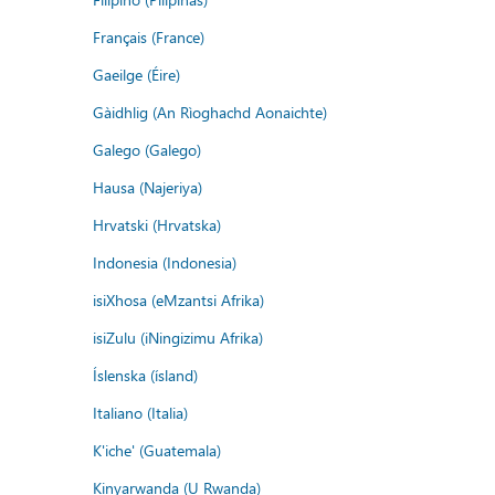
Français (France)
Gaeilge (Éire)
Gàidhlig (An Rìoghachd Aonaichte)
Galego (Galego)
Hausa (Najeriya)
Hrvatski (Hrvatska)
Indonesia (Indonesia)
isiXhosa (eMzantsi Afrika)
isiZulu (iNingizimu Afrika)
Íslenska (ísland)
Italiano (Italia)
K'iche' (Guatemala)
Kinyarwanda (U Rwanda)