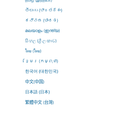
తెలుగు (భారతదేశం)
ಕನ್ನಡ (ಭಾರತ)
മലയാളം (ഇന്ത്യ)
සිංහල (ශ්‍රී ලංකාව)
ไทย (ไทย)
ខ្មែរ (កម្ពុជា)
한국어 (대한민국)
中文(中国)
日本語 (日本)
繁體中文 (台灣)