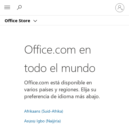
Iniciar
Microsoft
sesión
en
Office Store
tu
cuenta
Office.com en
todo el mundo
Office.com está disponible en
varios países y regiones. Elija su
preferencia de idioma más abajo.
Afrikaans (Suid-Afrika)
Asụsụ Igbo (Naịjịrịa)