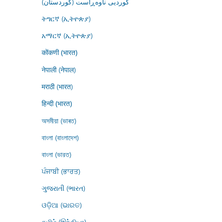
کوردیی ناوەڕاست (کوردستان)
ትግርኛ (ኢትዮጵያ)
አማርኛ (ኢትዮጵያ)
कोंकणी (भारत)
नेपाली (नेपाल)
मराठी (भारत)
हिन्दी (भारत)
অসমীয়া (ভাৰত)
বাংলা (বাংলাদেশ)
বাংলা (ভারত)
ਪੰਜਾਬੀ (ਭਾਰਤ)
ગુજરાતી (ભારત)
ଓଡ଼ିଆ (ଭାରତ)
தமிழ் (இந்தியா)