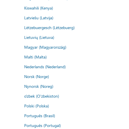
Kiswahili (Kenya)
Latviešu (Latvija)
Lëtzebuergesch (Lëtzebuerg)
Lietuvių (Lietuva)
Magyar (Magyarország)
Malti (Malta)
Nederlands (Nederland)
Norsk (Norge)
Nynorsk (Noreg)
o'zbek (O'zbekiston)
Polski (Polska)
Português (Brasil)
Português (Portugal)