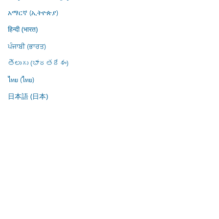
አማርኛ (ኢትዮጵያ)
हिन्दी (भारत)
ਪੰਜਾਬੀ (ਭਾਰਤ)
తెలుగు (భారతదేశం)
ไทย (ไทย)
日本語 (日本)