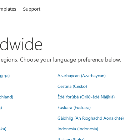
mplates
Support
ldwide
es/regions. Choose your language preference below.
jịrịa)
Azərbaycan (Azərbaycan)
Čeština (Česko)
chland)
Èdè Yorùbá (Orilẹ̀-èdè Nàìjíríà)
)
Euskara (Euskara)
Gàidhlig (An Rìoghachd Aonaichte)
ska)
Indonesia (Indonesia)
Italiano (Italia)