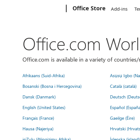
Microsoft
Office Store
Add-ins
Te
Office.com Wor
Office.com is available in a variety of countri
Afrikaans (Suid-Afrika)
Asụsụ Igbo (Naị
Bosanski (Bosna i Hercegovina)
Català (català)
Dansk (Danmark)
Deutsch (Deuts
English (United States)
Español (España
Français (France)
Gaeilge (Éire)
Hausa (Najeriya)
Hrvatski (Hrvat
isiZulu (iNingizimu Afrika)
Íslenska (ísland)