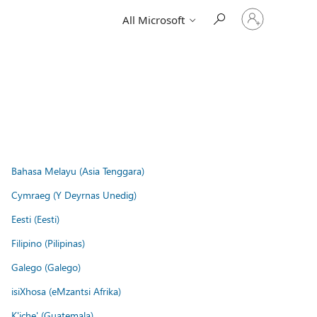
Sign
All Microsoft
in
to
your
account
Bahasa Melayu (Asia Tenggara)
Cymraeg (Y Deyrnas Unedig)
Eesti (Eesti)
Filipino (Pilipinas)
Galego (Galego)
isiXhosa (eMzantsi Afrika)
K'iche' (Guatemala)