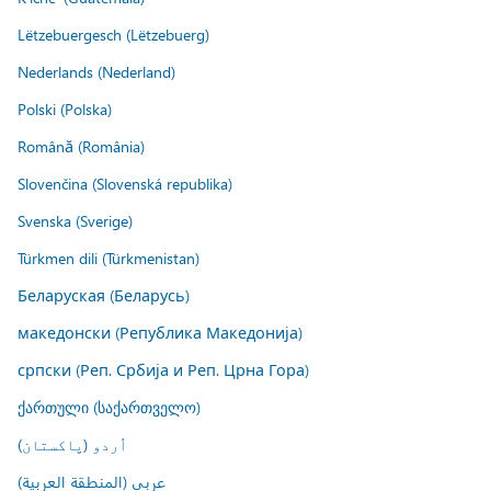
Lëtzebuergesch (Lëtzebuerg)
Nederlands (Nederland)
Polski (Polska)
Română (România)
Slovenčina (Slovenská republika)
Svenska (Sverige)
Türkmen dili (Türkmenistan)
Беларуская (Беларусь)
македонски (Република Македонија)
српски (Реп. Србија и Реп. Црна Гора)
ქართული (საქართველო)
اُردو (پاکستان)
عربي (المنطقة العربية)