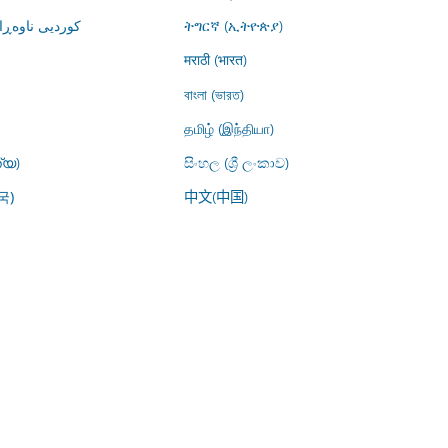
کوردیی ناوە)
ትግርኛ (ኢትዮጵያ)
मराठी (भारत)
বাংলা (ভারত)
தமிழ் (இந்தியா)
്യ)
සිංහල (ශ්‍රී ලංකාව)
中文(中国)
국)