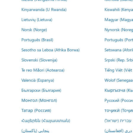
Kinyarwanda (U Rwanda)
Kiswahili (Kenya
Lietuvių (Lietuva)
Magyar (Magya
Norsk (Norge)
Nynorsk (Noreg
Português (Brasil)
Português (Port
Sesotho sa Leboa (Afrika Borwa)
Setswana (Afor
Slovenski (Slovenija)
Srpski (Rep. Srb
Te reo Māori (Aotearoa)
Tiếng Việt (Việ
Valencià (Espanya)
Wolof (Senegaal
Български (България)
Кыргызча (Кы
Монгол (Монгол)
Русский (Росси
Татар (Россия)
тоҷикӣ (Тоҷи
Հայերեն (Հայաստան)
עברית (ישראל)
درى (افغانستان)
پنجابی (پاکستان)