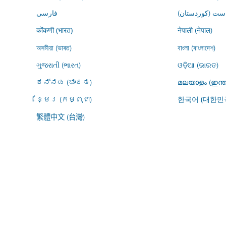
ڕاست (کوردستان
فارسى
नेपाली (नेपाल)
कोंकणी (भारत)
অসমীয়া (ভাৰত)
বাংলা (বাংলাদেশ)
ગુજરાતી (ભારત)
ଓଡ଼ିଆ (ଭାରତ)
ಕನ್ನಡ (ಭಾರತ)
മലയാളം (ഇന്ത
ខ្មែរ (កម្ពុជា)
한국어 (대한민
繁體中文 (台灣)