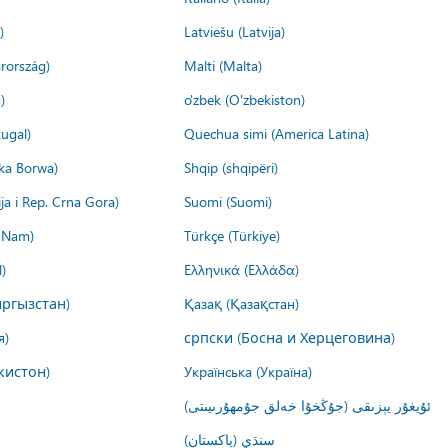
)
Latviešu (Latvija)
rország)
Malti (Malta)
)
o'zbek (O'zbekiston)
ugal)
Quechua simi (America Latina)
ika Borwa)
Shqip (shqipëri)
ija i Rep. Crna Gora)
Suomi (Suomi)
t Nam)
Türkçe (Türkiye)
)
Ελληνικά (Ελλάδα)
ргызстан)
Қазақ (Қазақстан)
я)
српски (Босна и Херцеговина)
кистон)
Українська (Україна)
ئۇيغۇر يېزىقى (جۇڭخۇا خەلق جۇمھۇرىيىتى)
سنڌي (پاکستان)