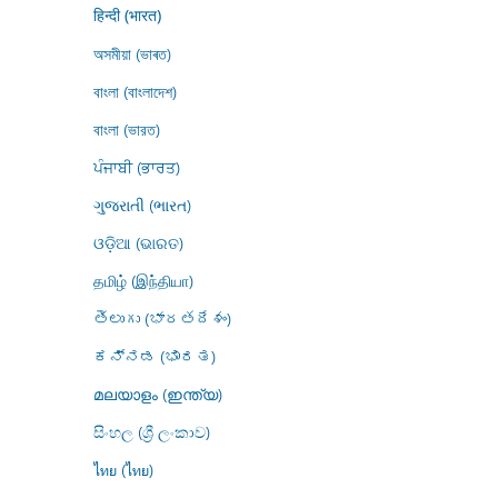
हिन्दी (भारत)
অসমীয়া (ভাৰত)
বাংলা (বাংলাদেশ)
বাংলা (ভারত)
ਪੰਜਾਬੀ (ਭਾਰਤ)
ગુજરાતી (ભારત)
ଓଡ଼ିଆ (ଭାରତ)
தமிழ் (இந்தியா)
తెలుగు (భారతదేశం)
ಕನ್ನಡ (ಭಾರತ)
മലയാളം (ഇന്ത്യ)
සිංහල (ශ්‍රී ලංකාව)
ไทย (ไทย)