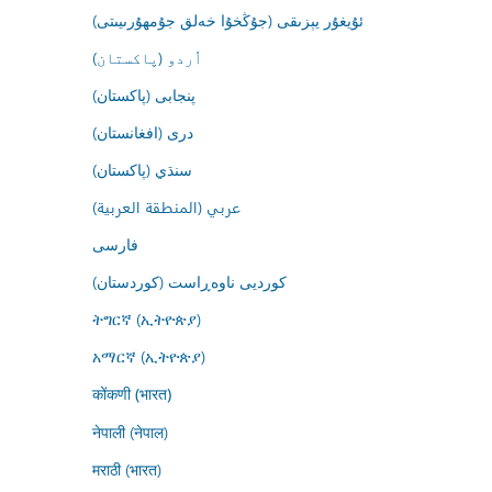
ئۇيغۇر يېزىقى (جۇڭخۇا خەلق جۇمھۇرىيىتى)
اُردو (پاکستان)
پنجابی (پاکستان)
درى (افغانستان)
سنڌي (پاکستان)
عربي (المنطقة العربية)
فارسى
کوردیی ناوەڕاست (کوردستان)
ትግርኛ (ኢትዮጵያ)
አማርኛ (ኢትዮጵያ)
कोंकणी (भारत)
नेपाली (नेपाल)
मराठी (भारत)