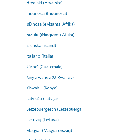
Hrvatski (Hrvatska)
Indonesia (Indonesia)
isiXhosa (eMzantsi Afrika)
isiZulu (iNingizimu Afrika)
Íslenska (ísland)
Italiano (Italia)
K'iche' (Guatemala)
Kinyarwanda (U Rwanda)
Kiswahili (Kenya)
Latviešu (Latvija)
Lëtzebuergesch (Lëtzebuerg)
Lietuvių (Lietuva)
Magyar (Magyarország)