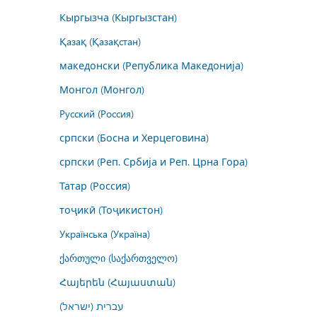
Кыргызча (Кыргызстан)
Қазақ (Қазақстан)
македонски (Република Македонија)
Монгол (Монгол)
Русский (Россия)
српски (Босна и Херцеговина)
српски (Реп. Србија и Реп. Црна Гора)
Татар (Россия)
тоҷикӣ (Тоҷикистон)
Українська (Україна)
ქართული (საქართველო)
Հայերեն (Հայաստան)
עברית (ישראל)