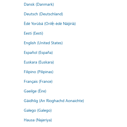
Dansk (Danmark)
Deutsch (Deutschland)
Èdè Yorùbá (Orilẹ̀-èdè Nàìjíríà)
Eesti (Eesti)
English (United States)
Español (España)
Euskara (Euskara)
Filipino (Pilipinas)
Français (France)
Gaeilge (Éire)
Gàidhlig (An Rìoghachd Aonaichte)
Galego (Galego)
Hausa (Najeriya)