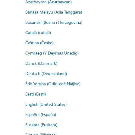
Azərbaycan (Azərbaycan)
Bahasa Melayu (Asia Tenggara)
Bosanski (Bosna i Hercegovina)
Català (català)
Čeština (Česko)
Cymraeg (Y Deyrnas Unedig)
Dansk (Danmark)
Deutsch (Deutschland)
Èdè Yorùbá (Orilẹ̀-èdè Nàìjíríà)
Eesti (Eesti)
English (United States)
Español (España)
Euskara (Euskara)
Filipino (Pilipinas)