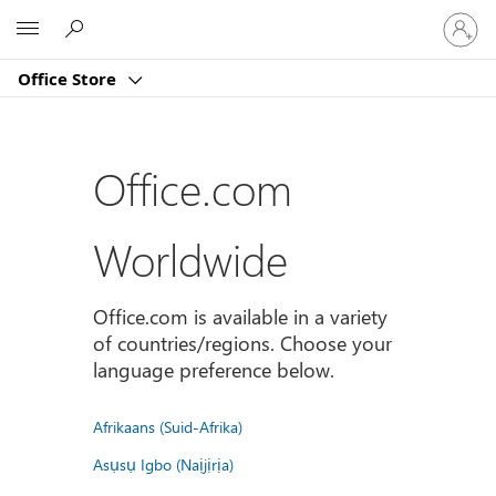
Sign
Microsoft
in
to
Office Store
your
account
Office.com
Worldwide
Office.com is available in a variety
of countries/regions. Choose your
language preference below.
Afrikaans (Suid-Afrika)
Asụsụ Igbo (Naịjịrịa)