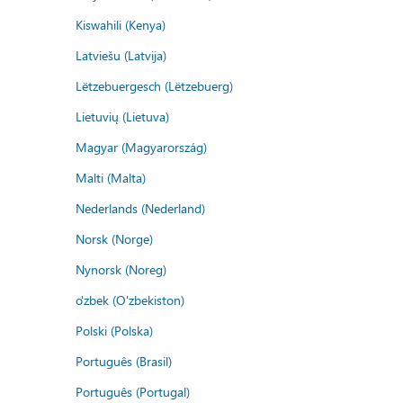
Kiswahili (Kenya)
Latviešu (Latvija)
Lëtzebuergesch (Lëtzebuerg)
Lietuvių (Lietuva)
Magyar (Magyarország)
Malti (Malta)
Nederlands (Nederland)
Norsk (Norge)
Nynorsk (Noreg)
o'zbek (O'zbekiston)
Polski (Polska)
Português (Brasil)
Português (Portugal)