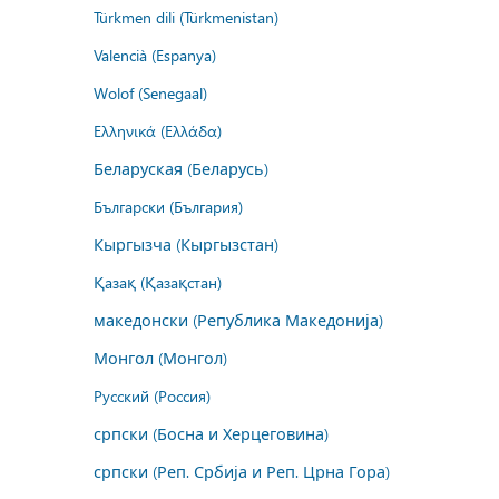
Türkmen dili (Türkmenistan)
Valencià (Espanya)
Wolof (Senegaal)
Ελληνικά (Ελλάδα)
Беларуская (Беларусь)
Български (България)
Кыргызча (Кыргызстан)
Қазақ (Қазақстан)
македонски (Република Македонија)
Монгол (Монгол)
Русский (Россия)
српски (Босна и Херцеговина)
српски (Реп. Србија и Реп. Црна Гора)