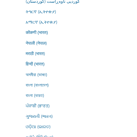
کوردیی ناوەڕاست (کوردستان)
ትግርኛ (ኢትዮጵያ)
አማርኛ (ኢትዮጵያ)
कोंकणी (भारत)
नेपाली (नेपाल)
मराठी (भारत)
हिन्दी (भारत)
অসমীয়া (ভাৰত)
বাংলা (বাংলাদেশ)
বাংলা (ভারত)
ਪੰਜਾਬੀ (ਭਾਰਤ)
ગુજરાતી (ભારત)
ଓଡ଼ିଆ (ଭାରତ)
தமிழ் (இந்தியா)