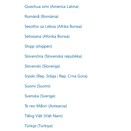
Quechua simi (America Latina)
Română (România)
Sesotho sa Leboa (Afrika Borwa)
Setswana (Aforika Borwa)
Shqip (shqipëri)
Slovenčina (Slovenská republika)
Slovenski (Slovenija)
Srpski (Rep. Srbija i Rep. Crna Gora)
Suomi (Suomi)
Svenska (Sverige)
Te reo Māori (Aotearoa)
Tiếng Việt (Việt Nam)
Türkçe (Türkiye)