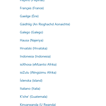
Français (France)
Gaeilge (Éire)
Gàidhlig (An Rìoghachd Aonaichte)
Galego (Galego)
Hausa (Najeriya)
Hrvatski (Hrvatska)
Indonesia (Indonesia)
isiXhosa (eMzantsi Afrika)
isiZulu (iNingizimu Afrika)
Íslenska (ísland)
Italiano (Italia)
K'iche' (Guatemala)
Kinyarwanda (U Rwanda)