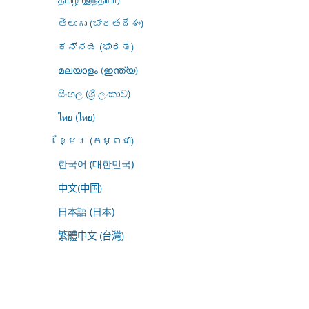
తెలుగు (భారతదేశం)
ಕನ್ನಡ (ಭಾರತ)
മലയാളം (ഇന്ത്യ)
සිංහල (ශ්‍රී ලංකාව)
ไทย (ไทย)
ខ្មែរ (កម្ពុជា)
한국어 (대한민국)
中文(中国)
日本語 (日本)
繁體中文 (台灣)