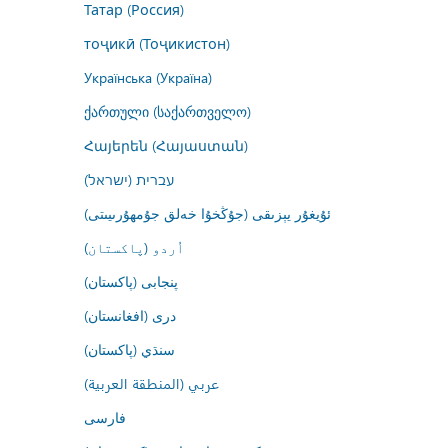
Татар (Россия)
тоҷикӣ (Тоҷикистон)
Українська (Україна)
ქართული (საქართველო)
Հայերեն (Հայաստան)
עברית (ישראל)
ئۇيغۇر يېزىقى (جۇڭخۇا خەلق جۇمھۇرىيىتى)
اُردو (پاکستان)
پنجابی (پاکستان)
درى (افغانستان)
سنڌي (پاکستان)
عربي (المنطقة العربية)
فارسى