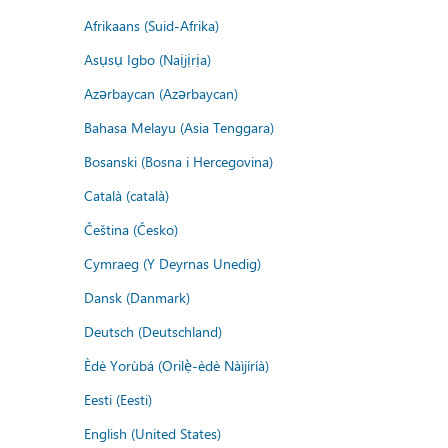
Afrikaans (Suid-Afrika)
Asụsụ Igbo (Naịjịrịa)
Azərbaycan (Azərbaycan)
Bahasa Melayu (Asia Tenggara)
Bosanski (Bosna i Hercegovina)
Català (català)
Čeština (Česko)
Cymraeg (Y Deyrnas Unedig)
Dansk (Danmark)
Deutsch (Deutschland)
Èdè Yorùbá (Orilẹ̀-èdè Nàìjíríà)
Eesti (Eesti)
English (United States)