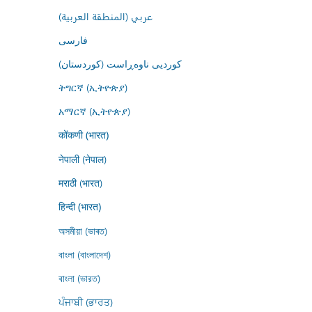
عربي (المنطقة العربية)
فارسى
کوردیی ناوەڕاست (کوردستان)
ትግርኛ (ኢትዮጵያ)
አማርኛ (ኢትዮጵያ)
कोंकणी (भारत)
नेपाली (नेपाल)
मराठी (भारत)
हिन्दी (भारत)
অসমীয়া (ভাৰত)
বাংলা (বাংলাদেশ)
বাংলা (ভারত)
ਪੰਜਾਬੀ (ਭਾਰਤ)