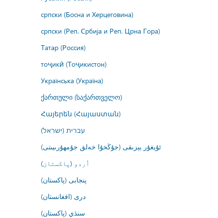
српски (Босна и Херцеговина)
српски (Реп. Србија и Реп. Црна Гора)
Татар (Россия)
тоҷикӣ (Тоҷикистон)
Українська (Україна)
ქართული (საქართველო)
Հայերեն (Հայաստան)
עברית (ישראל)
ئۇيغۇر يېزىقى (جۇڭخۇا خەلق جۇمھۇرىيىتى)
اُردو (پاکستان)
پنجابی (پاکستان)
درى (افغانستان)
سنڌي (پاکستان)