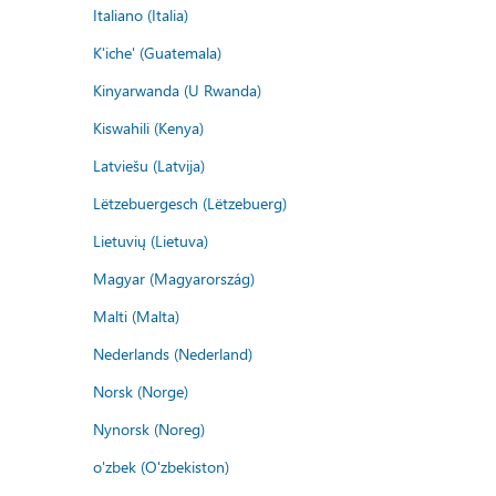
Italiano (Italia)
K'iche' (Guatemala)
Kinyarwanda (U Rwanda)
Kiswahili (Kenya)
Latviešu (Latvija)
Lëtzebuergesch (Lëtzebuerg)
Lietuvių (Lietuva)
Magyar (Magyarország)
Malti (Malta)
Nederlands (Nederland)
Norsk (Norge)
Nynorsk (Noreg)
o'zbek (O'zbekiston)