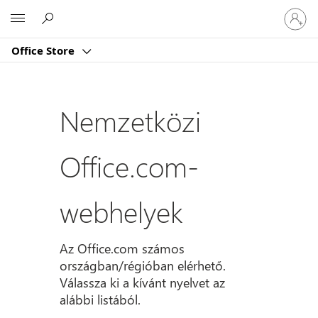
Jelentk
Microsoft
be
a
Office Store
fiókjába
Nemzetközi
Office.com-
webhelyek
Az Office.com számos
országban/régióban elérhető.
Válassza ki a kívánt nyelvet az
alábbi listából.