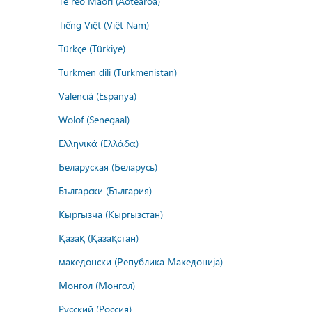
Te reo Māori (Aotearoa)
Tiếng Việt (Việt Nam)
Türkçe (Türkiye)
Türkmen dili (Türkmenistan)
Valencià (Espanya)
Wolof (Senegaal)
Ελληνικά (Ελλάδα)
Беларуская (Беларусь)
Български (България)
Кыргызча (Кыргызстан)
Қазақ (Қазақстан)
македонски (Република Македонија)
Монгол (Монгол)
Русский (Россия)