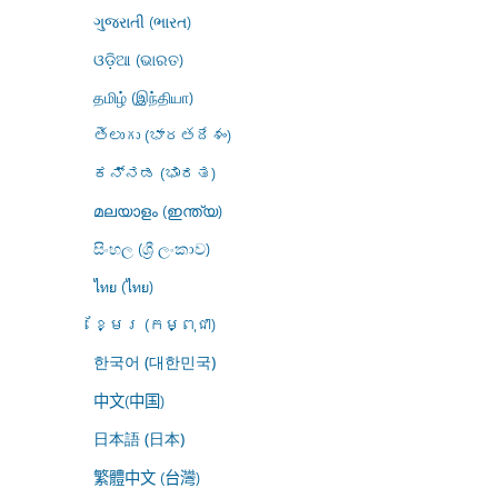
ગુજરાતી (ભારત)
ଓଡ଼ିଆ (ଭାରତ)
தமிழ் (இந்தியா)
తెలుగు (భారతదేశం)
ಕನ್ನಡ (ಭಾರತ)
മലയാളം (ഇന്ത്യ)
සිංහල (ශ්‍රී ලංකාව)
ไทย (ไทย)
ខ្មែរ (កម្ពុជា)
한국어 (대한민국)
中文(中国)
日本語 (日本)
繁體中文 (台灣)