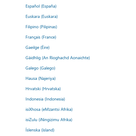
Español (España)
Euskara (Euskara)
Filipino (Pilipinas)
Français (France)
Gaeilge (Éire)
Gàidhlig (An Rìoghachd Aonaichte)
Galego (Galego)
Hausa (Najeriya)
Hrvatski (Hrvatska)
Indonesia (Indonesia)
isiXhosa (eMzantsi Afrika)
isiZulu (iNingizimu Afrika)
Íslenska (ísland)