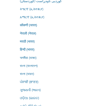
کوردیی ناوەڕاست (کوردستان)
ትግርኛ (ኢትዮጵያ)
አማርኛ (ኢትዮጵያ)
कोंकणी (भारत)
नेपाली (नेपाल)
मराठी (भारत)
हिन्दी (भारत)
অসমীয়া (ভাৰত)
বাংলা (বাংলাদেশ)
বাংলা (ভারত)
ਪੰਜਾਬੀ (ਭਾਰਤ)
ગુજરાતી (ભારત)
ଓଡ଼ିଆ (ଭାରତ)
தமிழ் (இந்தியா)