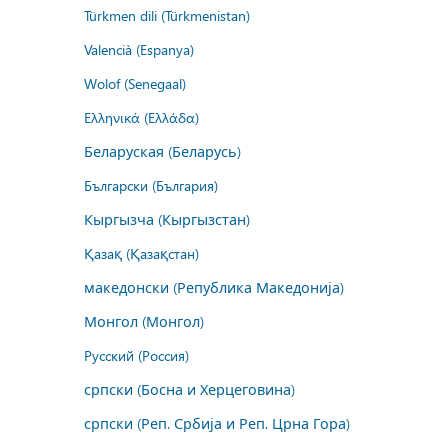
Türkmen dili (Türkmenistan)
Valencià (Espanya)
Wolof (Senegaal)
Ελληνικά (Ελλάδα)
Беларуская (Беларусь)
Български (България)
Кыргызча (Кыргызстан)
Қазақ (Қазақстан)
македонски (Република Македонија)
Монгол (Монгол)
Русский (Россия)
српски (Босна и Херцеговина)
српски (Реп. Србија и Реп. Црна Гора)