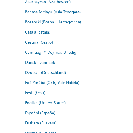
Azərbaycan (Azərbaycan)
Bahasa Melayu (Asia Tenggara)
Bosanski (Bosna i Hercegovina)
Català (català)
Čeština (Česko)
Cymraeg (Y Deyrnas Unedig)
Dansk (Danmark)
Deutsch (Deutschland)
Èdè Yorùbá (Orilẹ̀-èdè Nàìjíríà)
Eesti (Eesti)
English (United States)
Español (España)
Euskara (Euskara)
Filipino (Pilipinas)