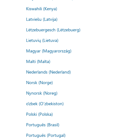
Kiswahili (Kenya)
Latviešu (Latvija)
Lëtzebuergesch (Lëtzebuerg)
Lietuvių (Lietuva)
Magyar (Magyarország)
Malti (Malta)
Nederlands (Nederland)
Norsk (Norge)
Nynorsk (Noreg)
o'zbek (O'zbekiston)
Polski (Polska)
Português (Brasil)
Português (Portugal)