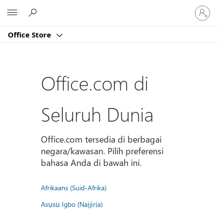
Masuk
Microsoft
ke
akun
Office Store
Anda
Office.com di
Seluruh Dunia
Office.com tersedia di berbagai
negara/kawasan. Pilih preferensi
bahasa Anda di bawah ini.
Afrikaans (Suid-Afrika)
Asụsụ Igbo (Naịjịrịa)