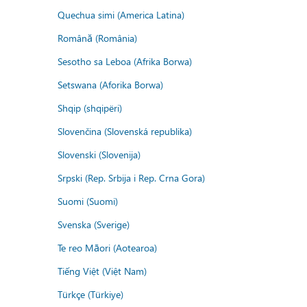
Quechua simi (America Latina)
Română (România)
Sesotho sa Leboa (Afrika Borwa)
Setswana (Aforika Borwa)
Shqip (shqipëri)
Slovenčina (Slovenská republika)
Slovenski (Slovenija)
Srpski (Rep. Srbija i Rep. Crna Gora)
Suomi (Suomi)
Svenska (Sverige)
Te reo Māori (Aotearoa)
Tiếng Việt (Việt Nam)
Türkçe (Türkiye)