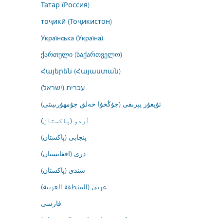
Татар (Россия)
тоҷикӣ (Тоҷикистон)
Українська (Україна)
ქართული (საქართველო)
Հայերեն (Հայաստան)
עברית (ישראל)
ئۇيغۇر يېزىقى (جۇڭخۇا خەلق جۇمھۇرىيىتى)
اُردو (پاکستان)
پنجابی (پاکستان)
درى (افغانستان)
سنڌي (پاکستان)
عربي (المنطقة العربية)
فارسى