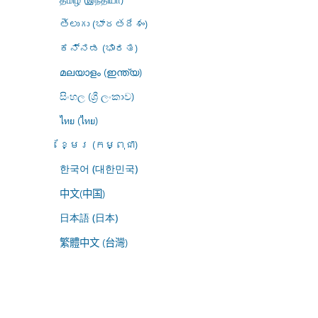
తెలుగు (భారతదేశం)
ಕನ್ನಡ (ಭಾರತ)
മലയാളം (ഇന്ത്യ)
සිංහල (ශ්‍රී ලංකාව)
ไทย (ไทย)
ខ្មែរ (កម្ពុជា)
한국어 (대한민국)
中文(中国)
日本語 (日本)
繁體中文 (台灣)