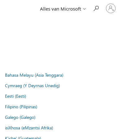
Meld
Alles van Microsoft
je
aan
bij
je
account
Bahasa Melayu (Asia Tenggara)
Cymraeg (Y Deyrnas Unedig)
Eesti (Eesti)
Filipino (Pilipinas)
Galego (Galego)
isiXhosa (eMzantsi Afrika)
K'iche' (Guatemala)