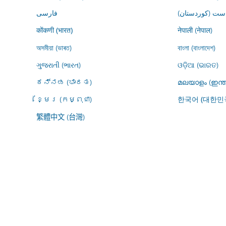
ڕاست (کوردستان
فارسى
नेपाली (नेपाल)
कोंकणी (भारत)
অসমীয়া (ভাৰত)
বাংলা (বাংলাদেশ)
ગુજરાતી (ભારત)
ଓଡ଼ିଆ (ଭାରତ)
ಕನ್ನಡ (ಭಾರತ)
മലയാളം (ഇന്ത
ខ្មែរ (កម្ពុជា)
한국어 (대한민
繁體中文 (台灣)