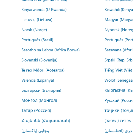
Kinyarwanda (U Rwanda)
Kiswahili (Kenya
Lietuvių (Lietuva)
Magyar (Magya
Norsk (Norge)
Nynorsk (Noreg
Português (Brasil)
Português (Port
Sesotho sa Leboa (Afrika Borwa)
Setswana (Afor
Slovenski (Slovenija)
Srpski (Rep. Srb
Te reo Māori (Aotearoa)
Tiếng Việt (Việ
Valencià (Espanya)
Wolof (Senegaal
Български (България)
Кыргызча (Кы
Монгол (Монгол)
Русский (Росси
Татар (Россия)
тоҷикӣ (Тоҷи
Հայերեն (Հայաստան)
עברית (ישראל)
درى (افغانستان)
پنجابی (پاکستان)