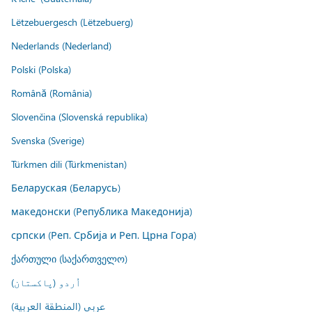
Lëtzebuergesch (Lëtzebuerg)
Nederlands (Nederland)
Polski (Polska)
Română (România)
Slovenčina (Slovenská republika)
Svenska (Sverige)
Türkmen dili (Türkmenistan)
Беларуская (Беларусь)
македонски (Република Македонија)
српски (Реп. Србија и Реп. Црна Гора)
ქართული (საქართველო)
اُردو (پاکستان)
عربي (المنطقة العربية)