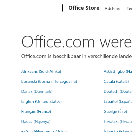
Microsoft
Office Store
Add-ins
Te
Office.com were
Office.com is beschikbaar in verschillende lande
Afrikaans (Suid-Afrika)
Asụsụ Igbo (Naị
Bosanski (Bosna i Hercegovina)
Català (català)
Dansk (Danmark)
Deutsch (Deuts
English (United States)
Español (España
Français (France)
Gaeilge (Éire)
Hausa (Najeriya)
Hrvatski (Hrvat
isiZulu (iNingizimu Afrika)
Íslenska (ísland)