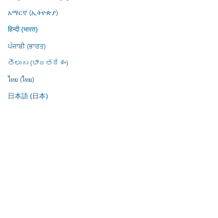
አማርኛ (ኢትዮጵያ)
हिन्दी (भारत)
ਪੰਜਾਬੀ (ਭਾਰਤ)
తెలుగు (భారతదేశం)
ไทย (ไทย)
日本語 (日本)