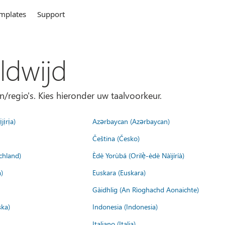
mplates
Support
ldwijd
n/regio's. Kies hieronder uw taalvoorkeur.
jịrịa)
Azərbaycan (Azərbaycan)
Čeština (Česko)
chland)
Èdè Yorùbá (Orilẹ̀-èdè Nàìjíríà)
)
Euskara (Euskara)
Gàidhlig (An Rìoghachd Aonaichte)
ska)
Indonesia (Indonesia)
Italiano (Italia)