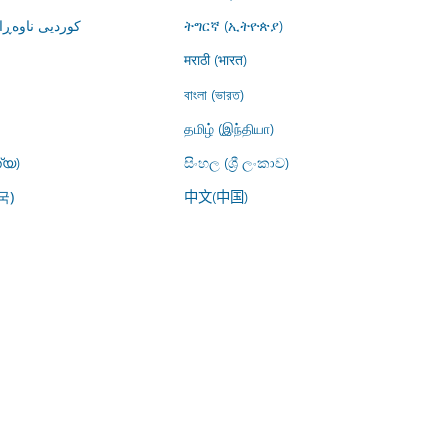
کوردیی ناوە)
ትግርኛ (ኢትዮጵያ)
मराठी (भारत)
বাংলা (ভারত)
தமிழ் (இந்தியா)
്യ)
සිංහල (ශ්‍රී ලංකාව)
中文(中国)
국)