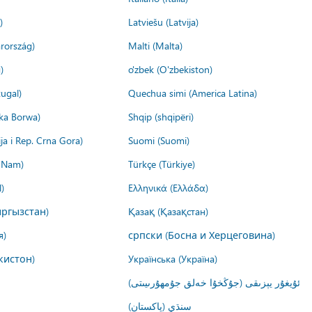
)
Latviešu (Latvija)
rország)
Malti (Malta)
)
o'zbek (O'zbekiston)
ugal)
Quechua simi (America Latina)
ika Borwa)
Shqip (shqipëri)
ija i Rep. Crna Gora)
Suomi (Suomi)
t Nam)
Türkçe (Türkiye)
)
Ελληνικά (Ελλάδα)
ргызстан)
Қазақ (Қазақстан)
я)
српски (Босна и Херцеговина)
кистон)
Українська (Україна)
ئۇيغۇر يېزىقى (جۇڭخۇا خەلق جۇمھۇرىيىتى)
سنڌي (پاکستان)