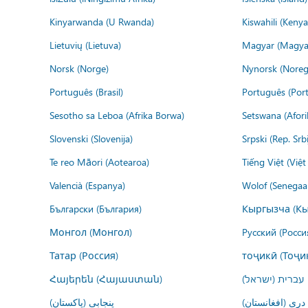
Kinyarwanda (U Rwanda)
Kiswahili (Kenya
Lietuvių (Lietuva)
Magyar (Magya
Norsk (Norge)
Nynorsk (Noreg
Português (Brasil)
Português (Port
Sesotho sa Leboa (Afrika Borwa)
Setswana (Afor
Slovenski (Slovenija)
Srpski (Rep. Srb
Te reo Māori (Aotearoa)
Tiếng Việt (Việ
Valencià (Espanya)
Wolof (Senegaal
Български (България)
Кыргызча (Кы
Монгол (Монгол)
Русский (Росси
Татар (Россия)
тоҷикӣ (Тоҷи
Հայերեն (Հայաստան)
עברית (ישראל)
درى (افغانستان)
پنجابی (پاکستان)