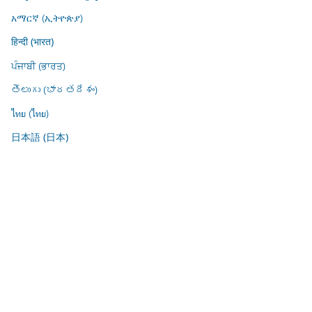
አማርኛ (ኢትዮጵያ)
हिन्दी (भारत)
ਪੰਜਾਬੀ (ਭਾਰਤ)
తెలుగు (భారతదేశం)
ไทย (ไทย)
日本語 (日本)