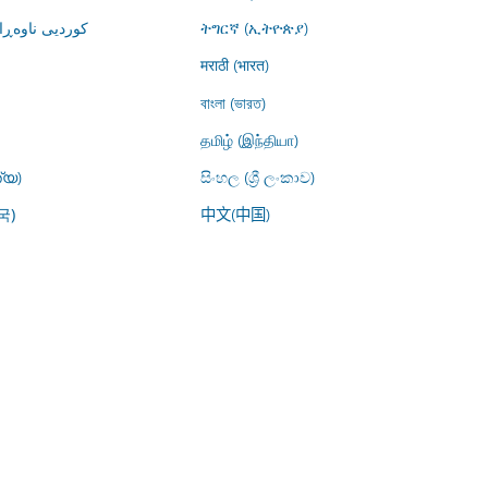
کوردیی ناوە)
ትግርኛ (ኢትዮጵያ)
मराठी (भारत)
বাংলা (ভারত)
தமிழ் (இந்தியா)
്യ)
සිංහල (ශ්‍රී ලංකාව)
中文(中国)
국)