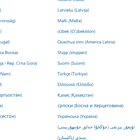
)
Latviešu (Latvija)
rország)
Malti (Malta)
)
o'zbek (O'zbekiston)
ugal)
Quechua simi (America Latina)
ika Borwa)
Shqip (shqipëri)
ija i Rep. Crna Gora)
Suomi (Suomi)
t Nam)
Türkçe (Türkiye)
)
Ελληνικά (Ελλάδα)
ргызстан)
Қазақ (Қазақстан)
я)
српски (Босна и Херцеговина)
кистон)
Українська (Україна)
ئۇيغۇر يېزىقى (جۇڭخۇا خەلق جۇمھۇرىيىتى)
سنڌي (پاکستان)