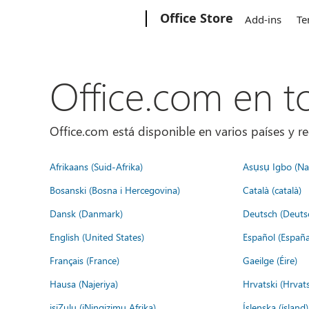
Microsoft
Office Store
Add-ins
Te
Office.com en 
Office.com está disponible en varios países y re
Afrikaans (Suid-Afrika)
Asụsụ Igbo (Naị
Bosanski (Bosna i Hercegovina)
Català (català)
Dansk (Danmark)
Deutsch (Deuts
English (United States)
Español (España
Français (France)
Gaeilge (Éire)
Hausa (Najeriya)
Hrvatski (Hrvat
isiZulu (iNingizimu Afrika)
Íslenska (ísland)