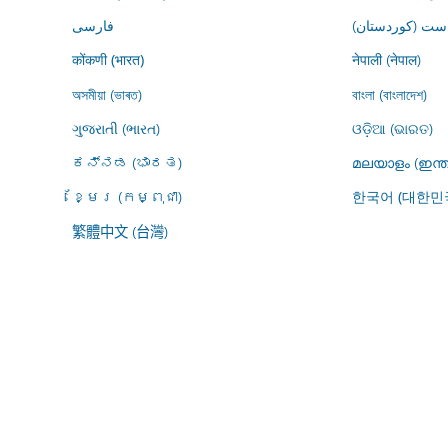
ڕاست (کوردستان
فارسى
नेपाली (नेपाल)
कोंकणी (भारत)
অসমীয়া (ভাৰত)
বাংলা (বাংলাদেশ)
ગુજરાતી (ભારત)
ଓଡ଼ିଆ (ଭାରତ)
ಕನ್ನಡ (ಭಾರತ)
മലയാളം (ഇന്ത
ខ្មែរ (កម្ពុជា)
한국어 (대한민
繁體中文 (台灣)