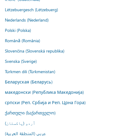
Lëtzebuergesch (Lëtzebuerg)
Nederlands (Nederland)
Polski (Polska)
Română (România)
Slovenčina (Slovenská republika)
Svenska (Sverige)
Türkmen dili (Türkmenistan)
Беларуская (Беларусь)
македонски (Република Македонија)
српски (Реп. Србија и Реп. Црна Гора)
ქართული (საქართველო)
اُردو (پاکستان)
عربي (المنطقة العربية)