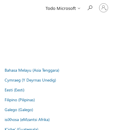
Iniciar
Todo Microsoft
sesión
en
tu
cuenta
Bahasa Melayu (Asia Tenggara)
Cymraeg (Y Deyrnas Unedig)
Eesti (Eesti)
Filipino (Pilipinas)
Galego (Galego)
isiXhosa (eMzantsi Afrika)
K'iche' (Guatemala)