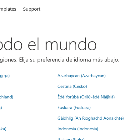
mplates
Support
todo el mundo
giones. Elija su preferencia de idioma más abajo.
jịrịa)
Azərbaycan (Azərbaycan)
Čeština (Česko)
chland)
Èdè Yorùbá (Orilẹ̀-èdè Nàìjíríà)
)
Euskara (Euskara)
Gàidhlig (An Rìoghachd Aonaichte)
ska)
Indonesia (Indonesia)
Italiano (Italia)