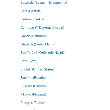
Bosanski (Bosna i Hercegovina)
Català (català)
Čeština (Česko)
Cymraeg (Y Deyrnas Unedig)
Dansk (Danmark)
Deutsch (Deutschland)
Èdè Yorùbá (Orilẹ̀-èdè Nàìjíríà)
Eesti (Eesti)
English (United States)
Español (España)
Euskara (Euskara)
Filipino (Pilipinas)
Français (France)