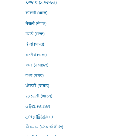
አማርኛ (ኢትዮጵያ)
कोंकणी (भारत)
नेपाली (नेपाल)
मराठी (भारत)
हिन्दी (भारत)
অসমীয়া (ভাৰত)
বাংলা (বাংলাদেশ)
বাংলা (ভারত)
ਪੰਜਾਬੀ (ਭਾਰਤ)
ગુજરાતી (ભારત)
ଓଡ଼ିଆ (ଭାରତ)
தமிழ் (இந்தியா)
తెలుగు (భారతదేశం)