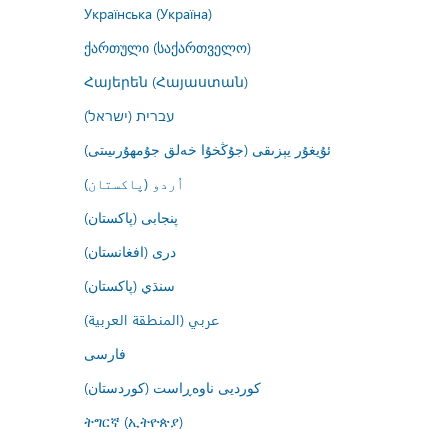
Українська (Україна)
ქართული (საქართველო)
Հայերեն (Հայաստան)
עברית (ישראל)
ئۇيغۇر يېزىقى (جۇڭخۇا خەلق جۇمھۇرىيىتى)
اُردو (پاکستان)
پنجابی (پاکستان)
درى (افغانستان)
سنڌي (پاکستان)
عربي (المنطقة العربية)
فارسى
کوردیی ناوەڕاست (کوردستان)
ትግርኛ (ኢትዮጵያ)