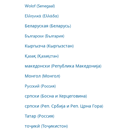
Wolof (Senegaal)
Ελληνικά (Ελλάδα)
Беларуская (Беларусь)
Български (България)
Кыргызча (Кыргызстан)
Қазақ (Қазақстан)
македонски (Република Македонија)
Монгол (Монгол)
Русский (Россия)
српски (Босна и Херцеговина)
српски (Реп. Србија и Реп. Црна Гора)
Татар (Россия)
тоҷикӣ (Тоҷикистон)