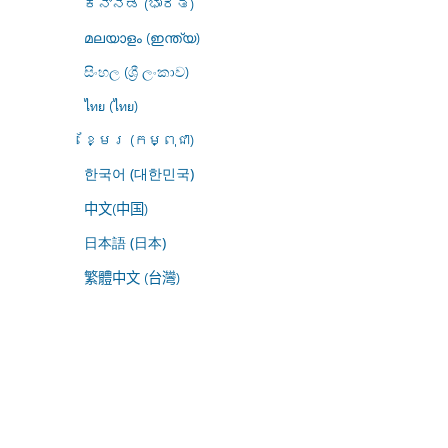
ಕನ್ನಡ (ಭಾರತ)
മലയാളം (ഇന്ത്യ)
සිංහල (ශ්‍රී ලංකාව)
ไทย (ไทย)
ខ្មែរ (កម្ពុជា)
한국어 (대한민국)
中文(中国)
日本語 (日本)
繁體中文 (台灣)