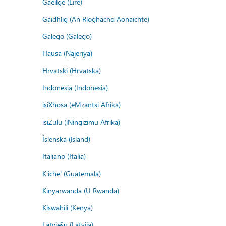
Gaeilge (Éire)
Gàidhlig (An Rìoghachd Aonaichte)
Galego (Galego)
Hausa (Najeriya)
Hrvatski (Hrvatska)
Indonesia (Indonesia)
isiXhosa (eMzantsi Afrika)
isiZulu (iNingizimu Afrika)
Íslenska (ísland)
Italiano (Italia)
K'iche' (Guatemala)
Kinyarwanda (U Rwanda)
Kiswahili (Kenya)
Latviešu (Latvija)