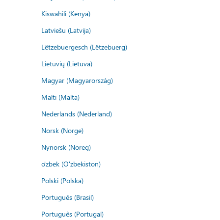
Kiswahili (Kenya)
Latviešu (Latvija)
Lëtzebuergesch (Lëtzebuerg)
Lietuvių (Lietuva)
Magyar (Magyarország)
Malti (Malta)
Nederlands (Nederland)
Norsk (Norge)
Nynorsk (Noreg)
o'zbek (O'zbekiston)
Polski (Polska)
Português (Brasil)
Português (Portugal)