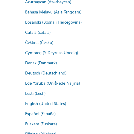
Azərbaycan (Azərbaycan)
Bahasa Melayu (Asia Tenggara)
Bosanski (Bosna i Hercegovina)
Català (català)
Čeština (Česko)
Cymraeg (Y Deyrnas Unedig)
Dansk (Danmark)
Deutsch (Deutschland)
Èdè Yorùbá (Orilẹ̀-èdè Nàìjíríà)
Eesti (Eesti)
English (United States)
Español (España)
Euskara (Euskara)
Filipino (Pilipinas)