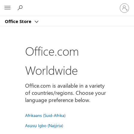
Sign
Microsoft
in
to
Office Store
your
account
Office.com
Worldwide
Office.com is available in a variety
of countries/regions. Choose your
language preference below.
Afrikaans (Suid-Afrika)
Asụsụ Igbo (Naịjịrịa)