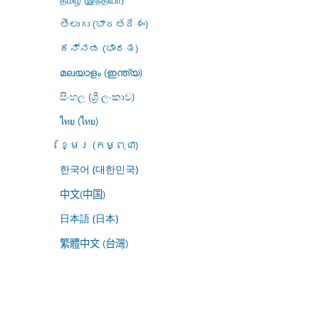
తెలుగు (భారతదేశం)
ಕನ್ನಡ (ಭಾರತ)
മലയാളം (ഇന്ത്യ)
සිංහල (ශ්‍රී ලංකාව)
ไทย (ไทย)
ខ្មែរ (កម្ពុជា)
한국어 (대한민국)
中文(中国)
日本語 (日本)
繁體中文 (台灣)