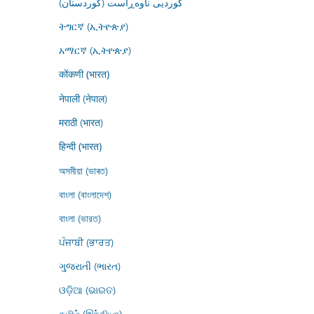
کوردیی ناوەڕاست (کوردستان)
ትግርኛ (ኢትዮጵያ)
አማርኛ (ኢትዮጵያ)
कोंकणी (भारत)
नेपाली (नेपाल)
मराठी (भारत)
हिन्दी (भारत)
অসমীয়া (ভাৰত)
বাংলা (বাংলাদেশ)
বাংলা (ভারত)
ਪੰਜਾਬੀ (ਭਾਰਤ)
ગુજરાતી (ભારત)
ଓଡ଼ିଆ (ଭାରତ)
தமிழ் (இந்தியா)