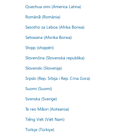
Quechua simi (America Latina)
Română (România)
Sesotho sa Leboa (Afrika Borwa)
Setswana (Aforika Borwa)
Shqip (shqipëri)
Slovenčina (Slovenská republika)
Slovenski (Slovenija)
Srpski (Rep. Srbija i Rep. Crna Gora)
Suomi (Suomi)
Svenska (Sverige)
Te reo Māori (Aotearoa)
Tiếng Việt (Việt Nam)
Türkçe (Türkiye)