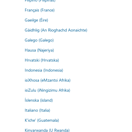
Français (France)
Gaeilge (Éire)
Gàidhlig (An Rìoghachd Aonaichte)
Galego (Galego)
Hausa (Najeriya)
Hrvatski (Hrvatska)
Indonesia (Indonesia)
isiXhosa (eMzantsi Afrika)
isiZulu (iNingizimu Afrika)
Íslenska (ísland)
Italiano (Italia)
K'iche' (Guatemala)
Kinyarwanda (U Rwanda)