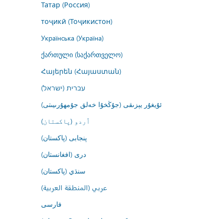
Татар (Россия)
тоҷикӣ (Тоҷикистон)
Українська (Україна)
ქართული (საქართველო)
Հայերեն (Հայաստան)
עברית (ישראל)
ئۇيغۇر يېزىقى (جۇڭخۇا خەلق جۇمھۇرىيىتى)
اُردو (پاکستان)
پنجابی (پاکستان)
درى (افغانستان)
سنڌي (پاکستان)
عربي (المنطقة العربية)
فارسى