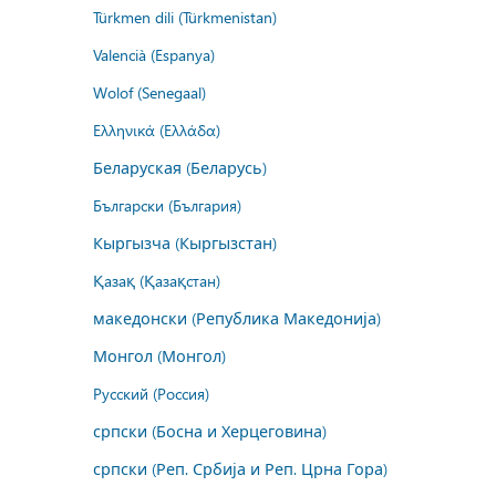
Türkmen dili (Türkmenistan)
Valencià (Espanya)
Wolof (Senegaal)
Ελληνικά (Ελλάδα)
Беларуская (Беларусь)
Български (България)
Кыргызча (Кыргызстан)
Қазақ (Қазақстан)
македонски (Република Македонија)
Монгол (Монгол)
Русский (Россия)
српски (Босна и Херцеговина)
српски (Реп. Србија и Реп. Црна Гора)