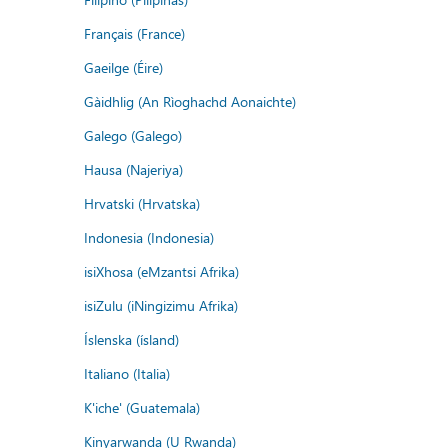
Français (France)
Gaeilge (Éire)
Gàidhlig (An Rìoghachd Aonaichte)
Galego (Galego)
Hausa (Najeriya)
Hrvatski (Hrvatska)
Indonesia (Indonesia)
isiXhosa (eMzantsi Afrika)
isiZulu (iNingizimu Afrika)
Íslenska (ísland)
Italiano (Italia)
K'iche' (Guatemala)
Kinyarwanda (U Rwanda)