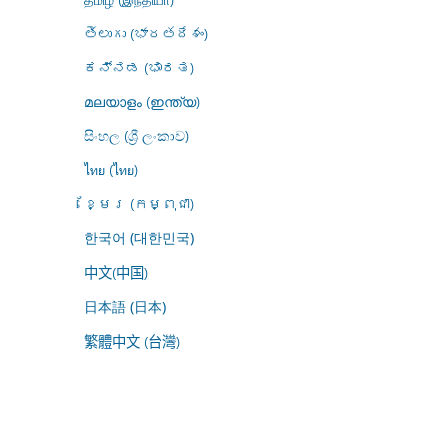
తెలుగు (భారతదేశం)
ಕನ್ನಡ (ಭಾರತ)
മലയാളം (ഇന്ത്യ)
සිංහල (ශ්‍රී ලංකාව)
ไทย (ไทย)
ខ្មែរ (កម្ពុជា)
한국어 (대한민국)
中文(中国)
日本語 (日本)
繁體中文 (台灣)