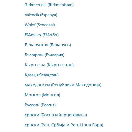
Türkmen dili (Türkmenistan)
Valencià (Espanya)
Wolof (Senegaal)
Ελληνικά (Ελλάδα)
Беларуская (Беларусь)
Български (България)
Кыргызча (Кыргызстан)
Қазақ (Қазақстан)
македонски (Република Македонија)
Монгол (Монгол)
Русский (Россия)
српски (Босна и Херцеговина)
српски (Реп. Србија и Реп. Црна Гора)