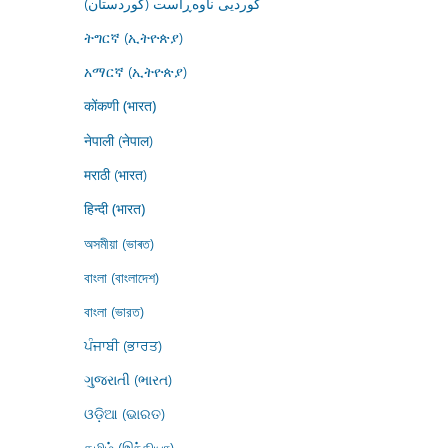
کوردیی ناوەڕاست (کوردستان)
ትግርኛ (ኢትዮጵያ)
አማርኛ (ኢትዮጵያ)
कोंकणी (भारत)
नेपाली (नेपाल)
मराठी (भारत)
हिन्दी (भारत)
অসমীয়া (ভাৰত)
বাংলা (বাংলাদেশ)
বাংলা (ভারত)
ਪੰਜਾਬੀ (ਭਾਰਤ)
ગુજરાતી (ભારત)
ଓଡ଼ିଆ (ଭାରତ)
தமிழ் (இந்தியா)