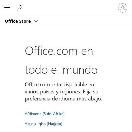
Iniciar
Microsoft
sesión
en
Office Store
tu
cuenta
Office.com en
todo el mundo
Office.com está disponible en
varios países y regiones. Elija su
preferencia de idioma más abajo.
Afrikaans (Suid-Afrika)
Asụsụ Igbo (Naịjịrịa)