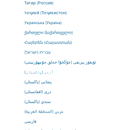
Татар (Россия)
тоҷикӣ (Тоҷикистон)
Українська (Україна)
ქართული (საქართველო)
Հայերեն (Հայաստան)
עברית (ישראל)
ئۇيغۇر يېزىقى (جۇڭخۇا خەلق جۇمھۇرىيىتى)
اُردو (پاکستان)
پنجابی (پاکستان)
درى (افغانستان)
سنڌي (پاکستان)
عربي (المنطقة العربية)
فارسى