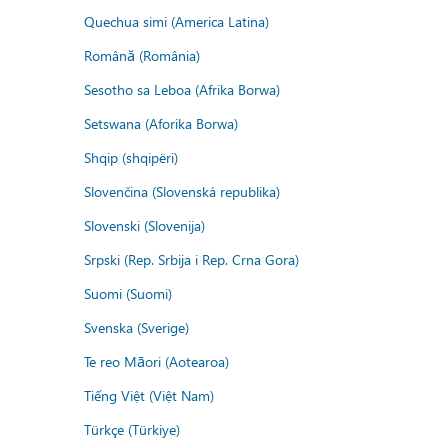
Quechua simi (America Latina)
Română (România)
Sesotho sa Leboa (Afrika Borwa)
Setswana (Aforika Borwa)
Shqip (shqipëri)
Slovenčina (Slovenská republika)
Slovenski (Slovenija)
Srpski (Rep. Srbija i Rep. Crna Gora)
Suomi (Suomi)
Svenska (Sverige)
Te reo Māori (Aotearoa)
Tiếng Việt (Việt Nam)
Türkçe (Türkiye)