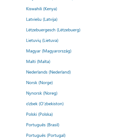
Kiswahili (Kenya)
Latviešu (Latvija)
Lëtzebuergesch (Lëtzebuerg)
Lietuvių (Lietuva)
Magyar (Magyarország)
Malti (Malta)
Nederlands (Nederland)
Norsk (Norge)
Nynorsk (Noreg)
o'zbek (O'zbekiston)
Polski (Polska)
Português (Brasil)
Português (Portugal)