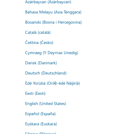
Azərbaycan (Azərbaycan)
Bahasa Melayu (Asia Tenggara)
Bosanski (Bosna i Hercegovina)
Català (català)
Čeština (Česko)
Cymraeg (Y Deyrnas Unedig)
Dansk (Danmark)
Deutsch (Deutschland)
Èdè Yorùbá (Orilẹ̀-èdè Nàìjíríà)
Eesti (Eesti)
English (United States)
Español (España)
Euskara (Euskara)
Filipino (Pilipinas)