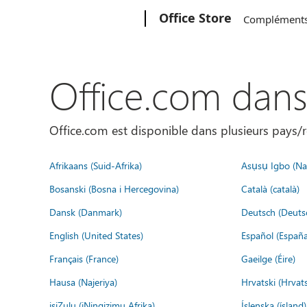
Microsoft
Office Store
Complément
Office.com dan
Office.com est disponible dans plusieurs pays/r
Afrikaans (Suid-Afrika)
Asụsụ Igbo (Naị
Bosanski (Bosna i Hercegovina)
Català (català)
Dansk (Danmark)
Deutsch (Deuts
English (United States)
Español (España
Français (France)
Gaeilge (Éire)
Hausa (Najeriya)
Hrvatski (Hrvat
isiZulu (iNingizimu Afrika)
Íslenska (ísland)