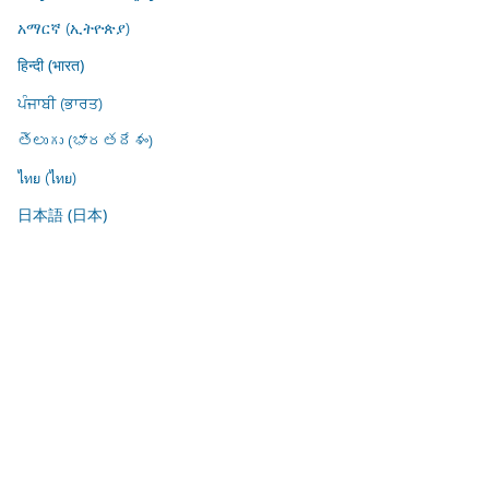
አማርኛ (ኢትዮጵያ)
हिन्दी (भारत)
ਪੰਜਾਬੀ (ਭਾਰਤ)
తెలుగు (భారతదేశం)
ไทย (ไทย)
日本語 (日本)