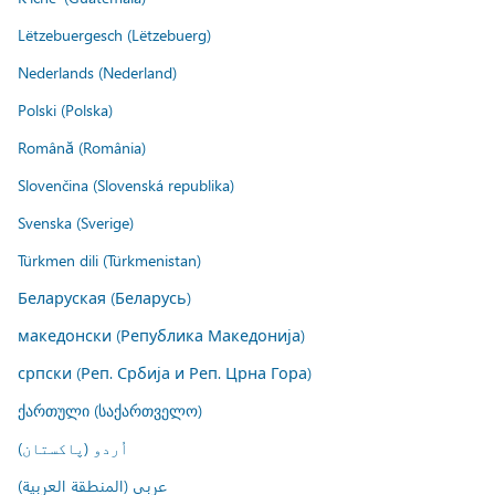
Lëtzebuergesch (Lëtzebuerg)
Nederlands (Nederland)
Polski (Polska)
Română (România)
Slovenčina (Slovenská republika)
Svenska (Sverige)
Türkmen dili (Türkmenistan)
Беларуская (Беларусь)
македонски (Република Македонија)
српски (Реп. Србија и Реп. Црна Гора)
ქართული (საქართველო)
اُردو (پاکستان)
عربي (المنطقة العربية)