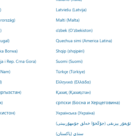
)
Latviešu (Latvija)
rország)
Malti (Malta)
)
o'zbek (O'zbekiston)
ugal)
Quechua simi (America Latina)
ika Borwa)
Shqip (shqipëri)
ija i Rep. Crna Gora)
Suomi (Suomi)
t Nam)
Türkçe (Türkiye)
)
Ελληνικά (Ελλάδα)
ргызстан)
Қазақ (Қазақстан)
я)
српски (Босна и Херцеговина)
кистон)
Українська (Україна)
ئۇيغۇر يېزىقى (جۇڭخۇا خەلق جۇمھۇرىيىتى)
سنڌي (پاکستان)