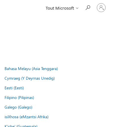
Connectez-
Tout Microsoft
vous
à
votre
compte
Bahasa Melayu (Asia Tenggara)
Cymraeg (Y Deyrnas Unedig)
Eesti (Eesti)
Filipino (Pilipinas)
Galego (Galego)
isiXhosa (eMzantsi Afrika)
K'iche' (Guatemala)