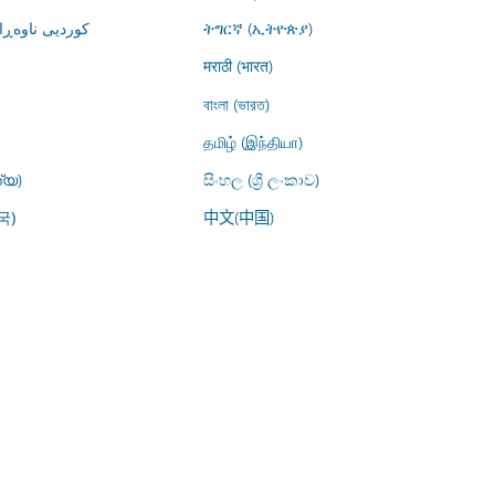
ت (کوردستان)
ትግርኛ (ኢትዮጵያ)
मराठी (भारत)
বাংলা (ভারত)
தமிழ் (இந்தியா)
്യ)
සිංහල (ශ්‍රී ලංකාව)
中文(中国)
국)