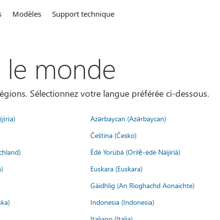
s
Modèles
Support technique
s le monde
égions. Sélectionnez votre langue préférée ci-dessous.
jịrịa)
Azərbaycan (Azərbaycan)
Čeština (Česko)
chland)
Èdè Yorùbá (Orilẹ̀-èdè Nàìjíríà)
)
Euskara (Euskara)
Gàidhlig (An Rìoghachd Aonaichte)
ska)
Indonesia (Indonesia)
Italiano (Italia)