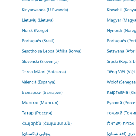
Kinyarwanda (U Rwanda)
Kiswahili (Kenya
Lietuvių (Lietuva)
Magyar (Magya
Norsk (Norge)
Nynorsk (Noreg
Português (Brasil)
Português (Port
Sesotho sa Leboa (Afrika Borwa)
Setswana (Afor
Slovenski (Slovenija)
Srpski (Rep. Srb
Te reo Māori (Aotearoa)
Tiếng Việt (Việ
Valencià (Espanya)
Wolof (Senegaal
Български (България)
Кыргызча (Кы
Монгол (Монгол)
Русский (Росси
Татар (Россия)
тоҷикӣ (Тоҷи
Հայերեն (Հայաստան)
עברית (ישראל)
پنجابی (پاکستان)
درى (افغانستان)