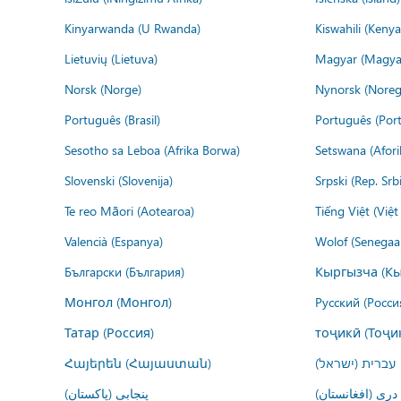
Kinyarwanda (U Rwanda)
Kiswahili (Kenya
Lietuvių (Lietuva)
Magyar (Magya
Norsk (Norge)
Nynorsk (Noreg
Português (Brasil)
Português (Port
Sesotho sa Leboa (Afrika Borwa)
Setswana (Afor
Slovenski (Slovenija)
Srpski (Rep. Srb
Te reo Māori (Aotearoa)
Tiếng Việt (Việ
Valencià (Espanya)
Wolof (Senegaal
Български (България)
Кыргызча (Кы
Монгол (Монгол)
Русский (Росси
Татар (Россия)
тоҷикӣ (Тоҷи
Հայերեն (Հայաստան)
עברית (ישראל)
درى (افغانستان)
پنجابی (پاکستان)