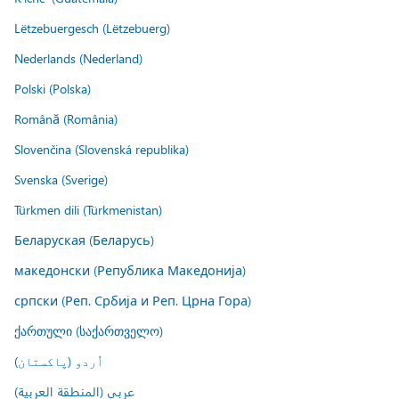
Lëtzebuergesch (Lëtzebuerg)
Nederlands (Nederland)
Polski (Polska)
Română (România)
Slovenčina (Slovenská republika)
Svenska (Sverige)
Türkmen dili (Türkmenistan)
Беларуская (Беларусь)
македонски (Република Македонија)
српски (Реп. Србија и Реп. Црна Гора)
ქართული (საქართველო)
اُردو (پاکستان)
عربي (المنطقة العربية)