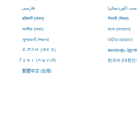
ڕاست (کوردستان
فارسى
नेपाली (नेपाल)
कोंकणी (भारत)
অসমীয়া (ভাৰত)
বাংলা (বাংলাদেশ)
ગુજરાતી (ભારત)
ଓଡ଼ିଆ (ଭାରତ)
ಕನ್ನಡ (ಭಾರತ)
മലയാളം (ഇന്ത
ខ្មែរ (កម្ពុជា)
한국어 (대한민
繁體中文 (台灣)