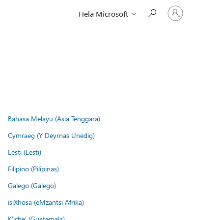
Logga
Hela Microsoft
in
på
ditt
konto
Bahasa Melayu (Asia Tenggara)
Cymraeg (Y Deyrnas Unedig)
Eesti (Eesti)
Filipino (Pilipinas)
Galego (Galego)
isiXhosa (eMzantsi Afrika)
K'iche' (Guatemala)