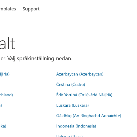
mplates
Support
alt
r. Välj språkinställning nedan.
jịrịa)
Azərbaycan (Azərbaycan)
Čeština (Česko)
chland)
Èdè Yorùbá (Orilẹ̀-èdè Nàìjíríà)
)
Euskara (Euskara)
Gàidhlig (An Rìoghachd Aonaichte)
ska)
Indonesia (Indonesia)
Italiano (Italia)