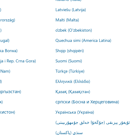
)
Latviešu (Latvija)
rország)
Malti (Malta)
)
o'zbek (O'zbekiston)
ugal)
Quechua simi (America Latina)
ika Borwa)
Shqip (shqipëri)
ija i Rep. Crna Gora)
Suomi (Suomi)
t Nam)
Türkçe (Türkiye)
)
Ελληνικά (Ελλάδα)
ргызстан)
Қазақ (Қазақстан)
я)
српски (Босна и Херцеговина)
кистон)
Українська (Україна)
ئۇيغۇر يېزىقى (جۇڭخۇا خەلق جۇمھۇرىيىتى)
سنڌي (پاکستان)