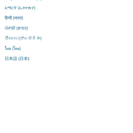
አማርኛ (ኢትዮጵያ)
हिन्दी (भारत)
ਪੰਜਾਬੀ (ਭਾਰਤ)
తెలుగు (భారతదేశం)
ไทย (ไทย)
日本語 (日本)