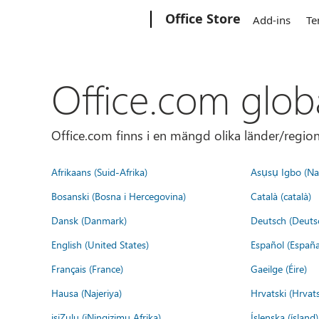
Microsoft
Office Store
Add-ins
Te
Office.com glob
Office.com finns i en mängd olika länder/regione
Afrikaans (Suid-Afrika)
Asụsụ Igbo (Naị
Bosanski (Bosna i Hercegovina)
Català (català)
Dansk (Danmark)
Deutsch (Deuts
English (United States)
Español (España
Français (France)
Gaeilge (Éire)
Hausa (Najeriya)
Hrvatski (Hrvat
isiZulu (iNingizimu Afrika)
Íslenska (ísland)