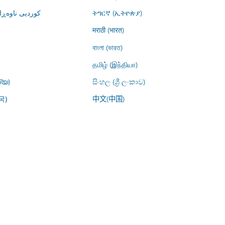
کوردیی ناوە)
ትግርኛ (ኢትዮጵያ)
मराठी (भारत)
বাংলা (ভারত)
தமிழ் (இந்தியா)
്യ)
සිංහල (ශ්‍රී ලංකාව)
中文(中国)
국)