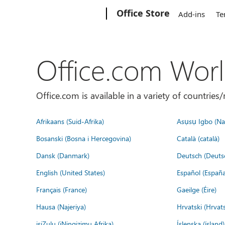
Microsoft
Office Store
Add-ins
Te
Office.com Wor
Office.com is available in a variety of countri
Afrikaans (Suid-Afrika)
Asụsụ Igbo (Naị
Bosanski (Bosna i Hercegovina)
Català (català)
Dansk (Danmark)
Deutsch (Deuts
English (United States)
Español (España
Français (France)
Gaeilge (Éire)
Hausa (Najeriya)
Hrvatski (Hrvat
isiZulu (iNingizimu Afrika)
Íslenska (ísland)