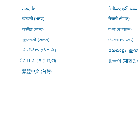
ڕاست (کوردستان
فارسى
नेपाली (नेपाल)
कोंकणी (भारत)
অসমীয়া (ভাৰত)
বাংলা (বাংলাদেশ)
ગુજરાતી (ભારત)
ଓଡ଼ିଆ (ଭାରତ)
ಕನ್ನಡ (ಭಾರತ)
മലയാളം (ഇന്ത
ខ្មែរ (កម្ពុជា)
한국어 (대한민
繁體中文 (台灣)