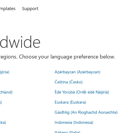
mplates
Support
ldwide
es/regions. Choose your language preference below.
jịrịa)
Azərbaycan (Azərbaycan)
Čeština (Česko)
chland)
Èdè Yorùbá (Orilẹ̀-èdè Nàìjíríà)
)
Euskara (Euskara)
Gàidhlig (An Rìoghachd Aonaichte)
ska)
Indonesia (Indonesia)
Italiano (Italia)