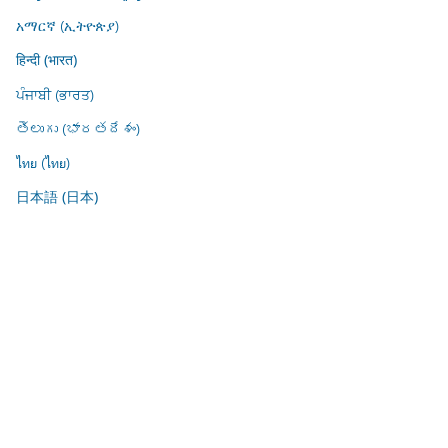
አማርኛ (ኢትዮጵያ)
हिन्दी (भारत)
ਪੰਜਾਬੀ (ਭਾਰਤ)
తెలుగు (భారతదేశం)
ไทย (ไทย)
日本語 (日本)