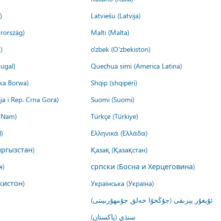
)
Latviešu (Latvija)
rország)
Malti (Malta)
)
o'zbek (O'zbekiston)
ugal)
Quechua simi (America Latina)
ika Borwa)
Shqip (shqipëri)
ija i Rep. Crna Gora)
Suomi (Suomi)
t Nam)
Türkçe (Türkiye)
)
Ελληνικά (Ελλάδα)
ргызстан)
Қазақ (Қазақстан)
я)
српски (Босна и Херцеговина)
кистон)
Українська (Україна)
ئۇيغۇر يېزىقى (جۇڭخۇا خەلق جۇمھۇرىيىتى)
سنڌي (پاکستان)