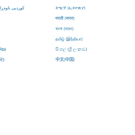
کوردیی ناوە)
ትግርኛ (ኢትዮጵያ)
मराठी (भारत)
বাংলা (ভারত)
தமிழ் (இந்தியா)
്യ)
සිංහල (ශ්‍රී ලංකාව)
中文(中国)
국)