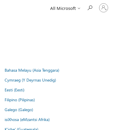
Sign
All Microsoft
in
to
your
account
Bahasa Melayu (Asia Tenggara)
Cymraeg (Y Deyrnas Unedig)
Eesti (Eesti)
Filipino (Pilipinas)
Galego (Galego)
isiXhosa (eMzantsi Afrika)
K'iche' (Guatemala)