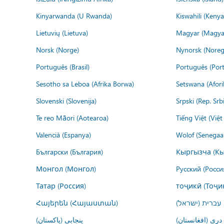
Kinyarwanda (U Rwanda)
Kiswahili (Kenya
Lietuvių (Lietuva)
Magyar (Magya
Norsk (Norge)
Nynorsk (Noreg
Português (Brasil)
Português (Port
Sesotho sa Leboa (Afrika Borwa)
Setswana (Afor
Slovenski (Slovenija)
Srpski (Rep. Srb
Te reo Māori (Aotearoa)
Tiếng Việt (Việ
Valencià (Espanya)
Wolof (Senegaal
Български (България)
Кыргызча (Кы
Монгол (Монгол)
Русский (Росси
Татар (Россия)
тоҷикӣ (Тоҷи
Հայերեն (Հայաստան)
עברית (ישראל)
درى (افغانستان)
پنجابی (پاکستان)