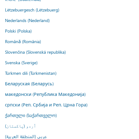
Lëtzebuergesch (Lëtzebuerg)
Nederlands (Nederland)
Polski (Polska)
Română (România)
Slovenčina (Slovenská republika)
Svenska (Sverige)
Türkmen dili (Türkmenistan)
Беларуская (Беларусь)
македонски (Република Македонија)
српски (Реп. Србија и Реп. Црна Гора)
ქართული (საქართველო)
اُردو (پاکستان)
عربي (المنطقة العربية)