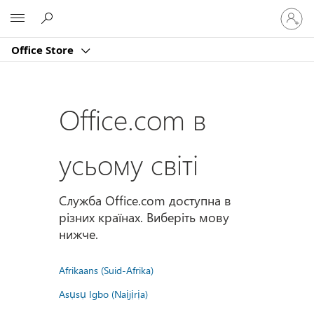
Увійдіт
Microsoft
у
свій
Office Store
обліко
запис
Office.com в
усьому світі
Служба Office.com доступна в
різних країнах. Виберіть мову
нижче.
Afrikaans (Suid-Afrika)
Asụsụ Igbo (Naịjịrịa)