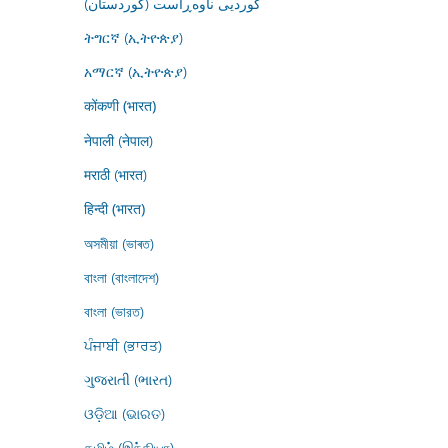
کوردیی ناوەڕاست (کوردستان)
ትግርኛ (ኢትዮጵያ)
አማርኛ (ኢትዮጵያ)
कोंकणी (भारत)
नेपाली (नेपाल)
मराठी (भारत)
हिन्दी (भारत)
অসমীয়া (ভাৰত)
বাংলা (বাংলাদেশ)
বাংলা (ভারত)
ਪੰਜਾਬੀ (ਭਾਰਤ)
ગુજરાતી (ભારત)
ଓଡ଼ିଆ (ଭାରତ)
தமிழ் (இந்தியா)