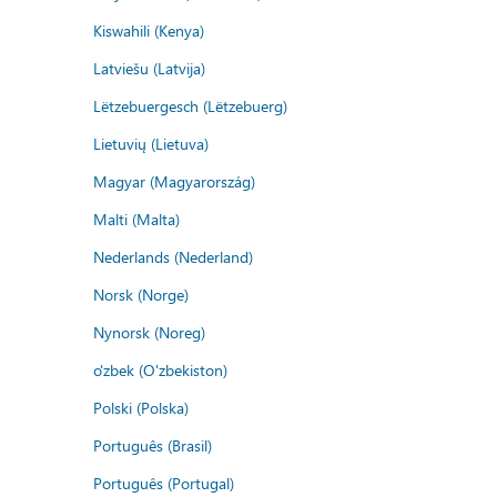
Kiswahili (Kenya)
Latviešu (Latvija)
Lëtzebuergesch (Lëtzebuerg)
Lietuvių (Lietuva)
Magyar (Magyarország)
Malti (Malta)
Nederlands (Nederland)
Norsk (Norge)
Nynorsk (Noreg)
o'zbek (O'zbekiston)
Polski (Polska)
Português (Brasil)
Português (Portugal)