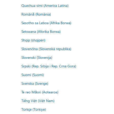
Quechua simi (America Latina)
Română (România)
Sesotho sa Leboa (Afrika Borwa)
Setswana (Aforika Borwa)
Shqip (shqipëri)
Slovenčina (Slovenská republika)
Slovenski (Slovenija)
Srpski (Rep. Srbija i Rep. Crna Gora)
Suomi (Suomi)
Svenska (Sverige)
Te reo Māori (Aotearoa)
Tiếng Việt (Việt Nam)
Türkçe (Türkiye)