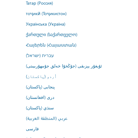
Татар (Россия)
тоҷикӣ (Тоҷикистон)
Українська (Україна)
ქართული (საქართველო)
Հայերեն (Հայաստան)
עברית (ישראל)
ئۇيغۇر يېزىقى (جۇڭخۇا خەلق جۇمھۇرىيىتى)
اُردو (پاکستان)
پنجابی (پاکستان)
درى (افغانستان)
سنڌي (پاکستان)
عربي (المنطقة العربية)
فارسى