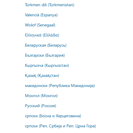
Türkmen dili (Türkmenistan)
Valencià (Espanya)
Wolof (Senegaal)
Ελληνικά (Ελλάδα)
Беларуская (Беларусь)
Български (България)
Кыргызча (Кыргызстан)
Қазақ (Қазақстан)
македонски (Република Македонија)
Монгол (Монгол)
Русский (Россия)
српски (Босна и Херцеговина)
српски (Реп. Србија и Реп. Црна Гора)