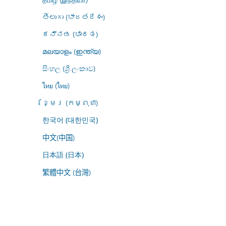
తెలుగు (భారతదేశం)
ಕನ್ನಡ (ಭಾರತ)
മലയാളം (ഇന്ത്യ)
සිංහල (ශ්‍රී ලංකාව)
ไทย (ไทย)
ខ្មែរ (កម្ពុជា)
한국어 (대한민국)
中文(中国)
日本語 (日本)
繁體中文 (台灣)