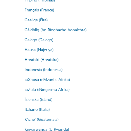
Français (France)
Gaeilge (Éire)
Gàidhlig (An Rìoghachd Aonaichte)
Galego (Galego)
Hausa (Najeriya)
Hrvatski (Hrvatska)
Indonesia (Indonesia)
isiXhosa (eMzantsi Afrika)
isiZulu (iNingizimu Afrika)
Íslenska (ísland)
Italiano (Italia)
K'iche' (Guatemala)
Kinyarwanda (U Rwanda)