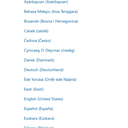
Azərbaycan (Azərbaycan)
Bahasa Melayu (Asia Tenggara)
Bosanski (Bosna i Hercegovina)
Català (català)
Čeština (Česko)
Cymraeg (Y Deyrnas Unedig)
Dansk (Danmark)
Deutsch (Deutschland)
Èdè Yorùbá (Orilẹ̀-èdè Nàìjíríà)
Eesti (Eesti)
English (United States)
Español (España)
Euskara (Euskara)
Filipino (Pilipinas)