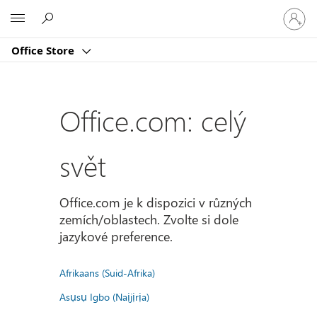
Přihlast
Microsoft
se
ke
Office Store
svému
účtu
Office.com: celý
svět
Office.com je k dispozici v různých
zemích/oblastech. Zvolte si dole
jazykové preference.
Afrikaans (Suid-Afrika)
Asụsụ Igbo (Naịjịrịa)