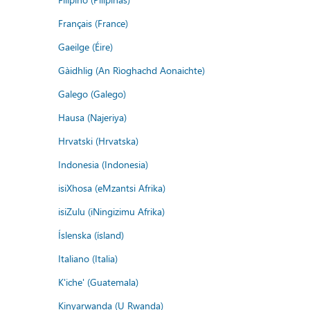
Français (France)
Gaeilge (Éire)
Gàidhlig (An Rìoghachd Aonaichte)
Galego (Galego)
Hausa (Najeriya)
Hrvatski (Hrvatska)
Indonesia (Indonesia)
isiXhosa (eMzantsi Afrika)
isiZulu (iNingizimu Afrika)
Íslenska (ísland)
Italiano (Italia)
K'iche' (Guatemala)
Kinyarwanda (U Rwanda)