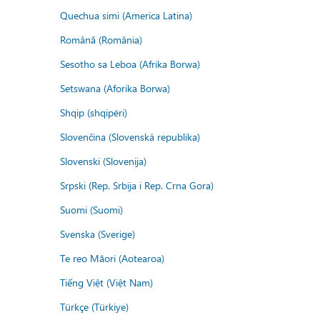
Quechua simi (America Latina)
Română (România)
Sesotho sa Leboa (Afrika Borwa)
Setswana (Aforika Borwa)
Shqip (shqipëri)
Slovenčina (Slovenská republika)
Slovenski (Slovenija)
Srpski (Rep. Srbija i Rep. Crna Gora)
Suomi (Suomi)
Svenska (Sverige)
Te reo Māori (Aotearoa)
Tiếng Việt (Việt Nam)
Türkçe (Türkiye)