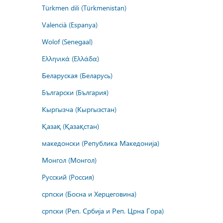
Türkmen dili (Türkmenistan)
Valencià (Espanya)
Wolof (Senegaal)
Ελληνικά (Ελλάδα)
Беларуская (Беларусь)
Български (България)
Кыргызча (Кыргызстан)
Қазақ (Қазақстан)
македонски (Република Македонија)
Монгол (Монгол)
Русский (Россия)
српски (Босна и Херцеговина)
српски (Реп. Србија и Реп. Црна Гора)