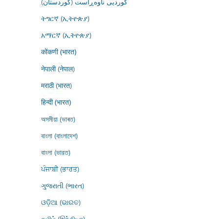
کوردیی ناوەڕاست (کوردستان)
ትግርኛ (ኢትዮጵያ)
አማርኛ (ኢትዮጵያ)
कोंकणी (भारत)
नेपाली (नेपाल)
मराठी (भारत)
हिन्दी (भारत)
অসমীয়া (ভাৰত)
বাংলা (বাংলাদেশ)
বাংলা (ভারত)
ਪੰਜਾਬੀ (ਭਾਰਤ)
ગુજરાતી (ભારત)
ଓଡ଼ିଆ (ଭାରତ)
தமிழ் (இந்தியா)