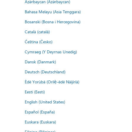
Azərbaycan (Azərbaycan)
Bahasa Melayu (Asia Tenggara)
Bosanski (Bosna i Hercegovina)
Català (català)
Čeština (Česko)
Cymraeg (Y Deyrnas Unedig)
Dansk (Danmark)
Deutsch (Deutschland)
Èdè Yorùbá (Orilẹ̀-èdè Nàìjíríà)
Eesti (Eesti)
English (United States)
Español (España)
Euskara (Euskara)
Filipino (Pilipinas)