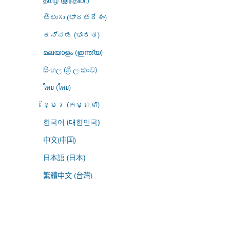
తెలుగు (భారతదేశం)
ಕನ್ನಡ (ಭಾರತ)
മലയാളം (ഇന്ത്യ)
සිංහල (ශ්‍රී ලංකාව)
ไทย (ไทย)
ខ្មែរ (កម្ពុជា)
한국어 (대한민국)
中文(中国)
日本語 (日本)
繁體中文 (台灣)