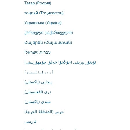
Татар (Россия)
тоҷикӣ (Тоҷикистон)
Українська (Україна)
ქართული (საქართველო)
Հայերեն (Հայաստան)
עברית (ישראל)
ئۇيغۇر يېزىقى (جۇڭخۇا خەلق جۇمھۇرىيىتى)
اُردو (پاکستان)
پنجابی (پاکستان)
درى (افغانستان)
سنڌي (پاکستان)
عربي (المنطقة العربية)
فارسى