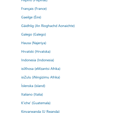
Français (France)
Gaeilge (Éire)
Gàidhlig (An Rìoghachd Aonaichte)
Galego (Galego)
Hausa (Najeriya)
Hrvatski (Hrvatska)
Indonesia (Indonesia)
isiXhosa (eMzantsi Afrika)
isiZulu (iNingizimu Afrika)
Íslenska (ísland)
Italiano (Italia)
K'iche' (Guatemala)
Kinyarwanda (U Rwanda)