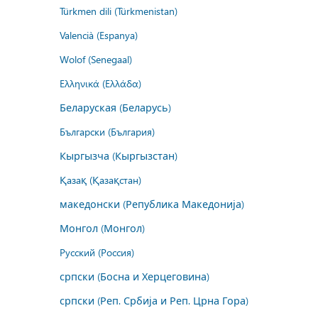
Türkmen dili (Türkmenistan)
Valencià (Espanya)
Wolof (Senegaal)
Ελληνικά (Ελλάδα)
Беларуская (Беларусь)
Български (България)
Кыргызча (Кыргызстан)
Қазақ (Қазақстан)
македонски (Република Македонија)
Монгол (Монгол)
Русский (Россия)
српски (Босна и Херцеговина)
српски (Реп. Србија и Реп. Црна Гора)