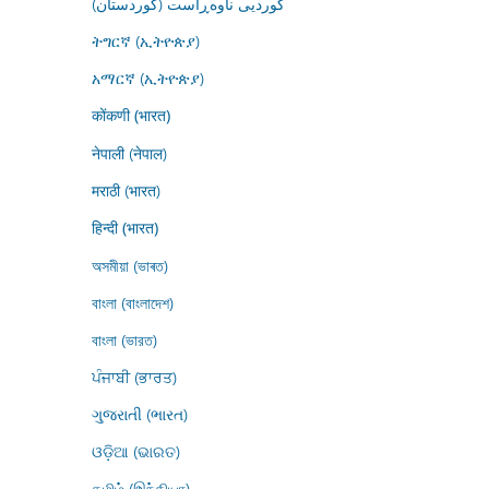
کوردیی ناوەڕاست (کوردستان)
ትግርኛ (ኢትዮጵያ)
አማርኛ (ኢትዮጵያ)
कोंकणी (भारत)
नेपाली (नेपाल)
मराठी (भारत)
हिन्दी (भारत)
অসমীয়া (ভাৰত)
বাংলা (বাংলাদেশ)
বাংলা (ভারত)
ਪੰਜਾਬੀ (ਭਾਰਤ)
ગુજરાતી (ભારત)
ଓଡ଼ିଆ (ଭାରତ)
தமிழ் (இந்தியா)