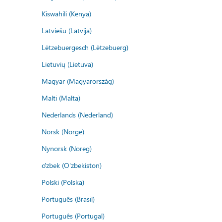
Kiswahili (Kenya)
Latviešu (Latvija)
Lëtzebuergesch (Lëtzebuerg)
Lietuvių (Lietuva)
Magyar (Magyarország)
Malti (Malta)
Nederlands (Nederland)
Norsk (Norge)
Nynorsk (Noreg)
o'zbek (O'zbekiston)
Polski (Polska)
Português (Brasil)
Português (Portugal)