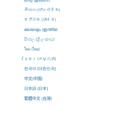
తెలుగు (భారతదేశం)
ಕನ್ನಡ (ಭಾರತ)
മലയാളം (ഇന്ത്യ)
සිංහල (ශ්‍රී ලංකාව)
ไทย (ไทย)
ខ្មែរ (កម្ពុជា)
한국어 (대한민국)
中文(中国)
日本語 (日本)
繁體中文 (台灣)