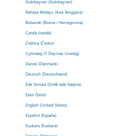
Azərbaycan (Azərbaycan)
Bahasa Melayu (Asia Tenggara)
Bosanski (Bosna i Hercegovina)
Català (català)
Čeština (Česko)
Cymraeg (Y Deyrnas Unedig)
Dansk (Danmark)
Deutsch (Deutschland)
Èdè Yorùbá (Orilẹ̀-èdè Nàìjíríà)
Eesti (Eesti)
English (United States)
Español (España)
Euskara (Euskara)
Filipino (Pilipinas)