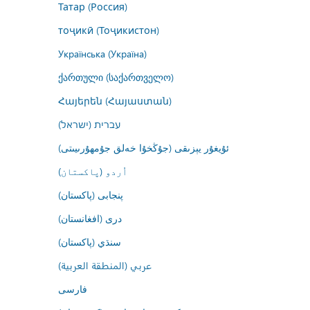
Татар (Россия)
тоҷикӣ (Тоҷикистон)
Українська (Україна)
ქართული (საქართველო)
Հայերեն (Հայաստան)
עברית (ישראל)
ئۇيغۇر يېزىقى (جۇڭخۇا خەلق جۇمھۇرىيىتى)
اُردو (پاکستان)
پنجابی (پاکستان)
درى (افغانستان)
سنڌي (پاکستان)
عربي (المنطقة العربية)
فارسى