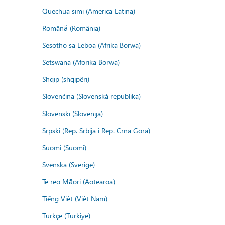
Quechua simi (America Latina)
Română (România)
Sesotho sa Leboa (Afrika Borwa)
Setswana (Aforika Borwa)
Shqip (shqipëri)
Slovenčina (Slovenská republika)
Slovenski (Slovenija)
Srpski (Rep. Srbija i Rep. Crna Gora)
Suomi (Suomi)
Svenska (Sverige)
Te reo Māori (Aotearoa)
Tiếng Việt (Việt Nam)
Türkçe (Türkiye)