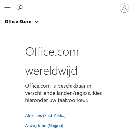
Meld
Microsoft
je
aan
Office Store
bij
je
account
Office.com
wereldwijd
Office.com is beschikbaar in
verschillende landen/regio's. Kies
hieronder uw taalvoorkeur.
Afrikaans (Suid-Afrika)
Asụsụ Igbo (Naịjịrịa)