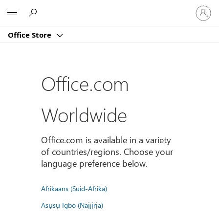
登
Microsoft
入
您
Office Store
的
帳
戶
Office.com
Worldwide
Office.com is available in a variety
of countries/regions. Choose your
language preference below.
Afrikaans (Suid-Afrika)
Asụsụ Igbo (Naịjịrịa)