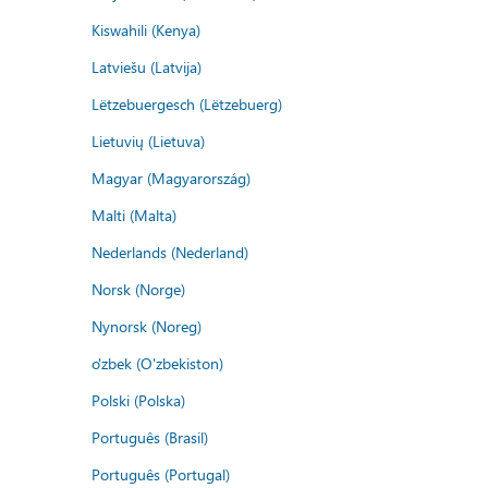
Kiswahili (Kenya)
Latviešu (Latvija)
Lëtzebuergesch (Lëtzebuerg)
Lietuvių (Lietuva)
Magyar (Magyarország)
Malti (Malta)
Nederlands (Nederland)
Norsk (Norge)
Nynorsk (Noreg)
o'zbek (O'zbekiston)
Polski (Polska)
Português (Brasil)
Português (Portugal)