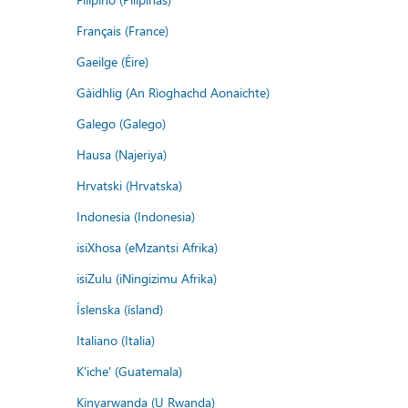
Français (France)
Gaeilge (Éire)
Gàidhlig (An Rìoghachd Aonaichte)
Galego (Galego)
Hausa (Najeriya)
Hrvatski (Hrvatska)
Indonesia (Indonesia)
isiXhosa (eMzantsi Afrika)
isiZulu (iNingizimu Afrika)
Íslenska (ísland)
Italiano (Italia)
K'iche' (Guatemala)
Kinyarwanda (U Rwanda)