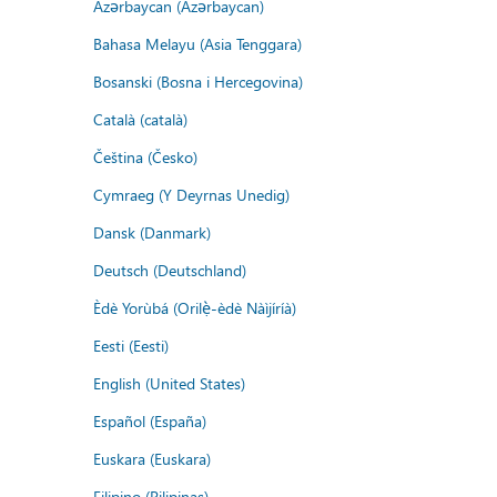
Azərbaycan (Azərbaycan)
Bahasa Melayu (Asia Tenggara)
Bosanski (Bosna i Hercegovina)
Català (català)
Čeština (Česko)
Cymraeg (Y Deyrnas Unedig)
Dansk (Danmark)
Deutsch (Deutschland)
Èdè Yorùbá (Orilẹ̀-èdè Nàìjíríà)
Eesti (Eesti)
English (United States)
Español (España)
Euskara (Euskara)
Filipino (Pilipinas)