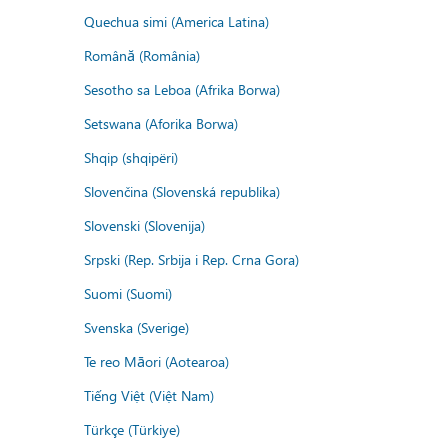
Quechua simi (America Latina)
Română (România)
Sesotho sa Leboa (Afrika Borwa)
Setswana (Aforika Borwa)
Shqip (shqipëri)
Slovenčina (Slovenská republika)
Slovenski (Slovenija)
Srpski (Rep. Srbija i Rep. Crna Gora)
Suomi (Suomi)
Svenska (Sverige)
Te reo Māori (Aotearoa)
Tiếng Việt (Việt Nam)
Türkçe (Türkiye)