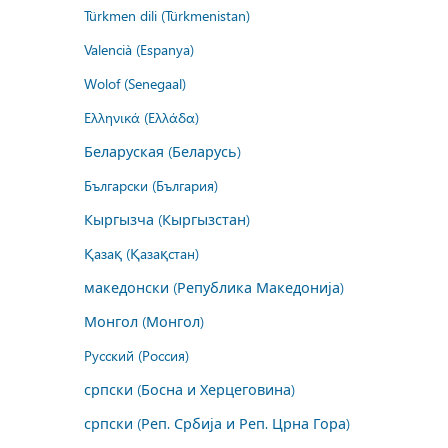
Türkmen dili (Türkmenistan)
Valencià (Espanya)
Wolof (Senegaal)
Ελληνικά (Ελλάδα)
Беларуская (Беларусь)
Български (България)
Кыргызча (Кыргызстан)
Қазақ (Қазақстан)
македонски (Република Македонија)
Монгол (Монгол)
Русский (Россия)
српски (Босна и Херцеговина)
српски (Реп. Србија и Реп. Црна Гора)