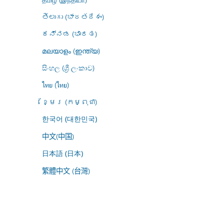
తెలుగు (భారతదేశం)
ಕನ್ನಡ (ಭಾರತ)
മലയാളം (ഇന്ത്യ)
සිංහල (ශ්‍රී ලංකාව)
ไทย (ไทย)
ខ្មែរ (កម្ពុជា)
한국어 (대한민국)
中文(中国)
日本語 (日本)
繁體中文 (台灣)