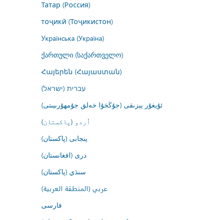
Татар (Россия)
тоҷикӣ (Тоҷикистон)
Українська (Україна)
ქართული (საქართველო)
Հայերեն (Հայաստան)
עברית (ישראל)
ئۇيغۇر يېزىقى (جۇڭخۇا خەلق جۇمھۇرىيىتى)
اُردو (پاکستان)
پنجابی (پاکستان)
درى (افغانستان)
سنڌي (پاکستان)
عربي (المنطقة العربية)
فارسى