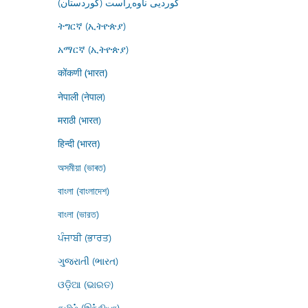
کوردیی ناوەڕاست (کوردستان)
ትግርኛ (ኢትዮጵያ)
አማርኛ (ኢትዮጵያ)
कोंकणी (भारत)
नेपाली (नेपाल)
मराठी (भारत)
हिन्दी (भारत)
অসমীয়া (ভাৰত)
বাংলা (বাংলাদেশ)
বাংলা (ভারত)
ਪੰਜਾਬੀ (ਭਾਰਤ)
ગુજરાતી (ભારત)
ଓଡ଼ିଆ (ଭାରତ)
தமிழ் (இந்தியா)