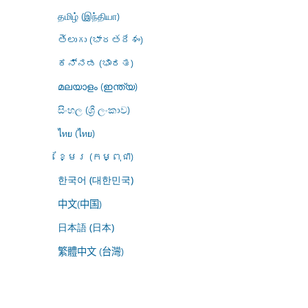
தமிழ் (இந்தியா)
తెలుగు (భారతదేశం)
ಕನ್ನಡ (ಭಾರತ)
മലയാളം (ഇന്ത്യ)
සිංහල (ශ්‍රී ලංකාව)
ไทย (ไทย)
ខ្មែរ (កម្ពុជា)
한국어 (대한민국)
中文(中国)
日本語 (日本)
繁體中文 (台灣)