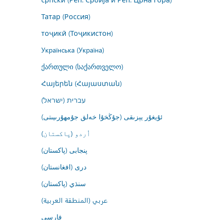
Татар (Россия)
тоҷикӣ (Тоҷикистон)
Українська (Україна)
ქართული (საქართველო)
Հայերեն (Հայաստան)
עברית (ישראל)
ئۇيغۇر يېزىقى (جۇڭخۇا خەلق جۇمھۇرىيىتى)
اُردو (پاکستان)
پنجابی (پاکستان)
درى (افغانستان)
سنڌي (پاکستان)
عربي (المنطقة العربية)
فارسى