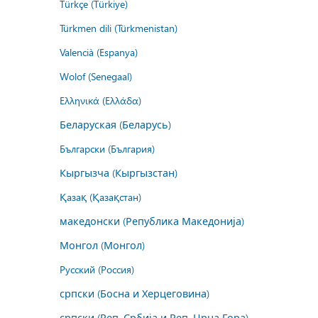
Türkçe (Türkiye)
Türkmen dili (Türkmenistan)
Valencià (Espanya)
Wolof (Senegaal)
Ελληνικά (Ελλάδα)
Беларуская (Беларусь)
Български (България)
Кыргызча (Кыргызстан)
Қазақ (Қазақстан)
македонски (Република Македонија)
Монгол (Монгол)
Русский (Россия)
српски (Босна и Херцеговина)
српски (Реп. Србија и Реп. Црна Гора)