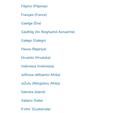
Filipino (Pilipinas)
Français (France)
Gaeilge (Éire)
Gàidhlig (An Rìoghachd Aonaichte)
Galego (Galego)
Hausa (Najeriya)
Hrvatski (Hrvatska)
Indonesia (Indonesia)
isiXhosa (eMzantsi Afrika)
isiZulu (iNingizimu Afrika)
Íslenska (ísland)
Italiano (Italia)
K'iche' (Guatemala)