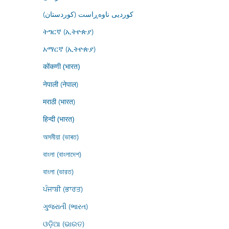
کوردیی ناوەڕاست (کوردستان)
ትግርኛ (ኢትዮጵያ)
አማርኛ (ኢትዮጵያ)
कोंकणी (भारत)
नेपाली (नेपाल)
मराठी (भारत)
हिन्दी (भारत)
অসমীয়া (ভাৰত)
বাংলা (বাংলাদেশ)
বাংলা (ভারত)
ਪੰਜਾਬੀ (ਭਾਰਤ)
ગુજરાતી (ભારત)
ଓଡ଼ିଆ (ଭାରତ)