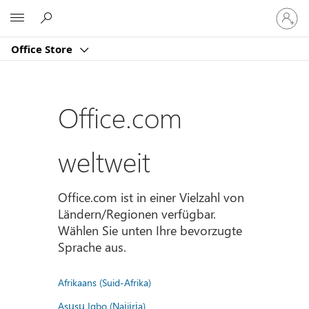
Bei
Microsoft
Ihrem
Konto
Office Store
anmeld
Office.com
weltweit
Office.com ist in einer Vielzahl von
Ländern/Regionen verfügbar.
Wählen Sie unten Ihre bevorzugte
Sprache aus.
Afrikaans (Suid-Afrika)
Asụsụ Igbo (Naịjịrịa)