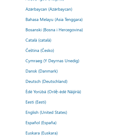
Azərbaycan (Azərbaycan)
Bahasa Melayu (Asia Tenggara)
Bosanski (Bosna i Hercegovina)
Català (català)
Čeština (Česko)
Cymraeg (Y Deyrnas Unedig)
Dansk (Danmark)
Deutsch (Deutschland)
Èdè Yorùbá (Orilẹ̀-èdè Nàìjíríà)
Eesti (Eesti)
English (United States)
Español (España)
Euskara (Euskara)