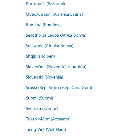
Português (Portugal)
Quechua simi (America Latina)
Română (România)
Sesotho sa Leboa (Afrika Borwa)
Setswana (Aforika Borwa)
Shqip (shqipëri)
Slovenčina (Slovenská republika)
Slovenski (Slovenija)
Srpski (Rep. Srbija i Rep. Crna Gora)
Suomi (Suomi)
Svenska (Sverige)
Te reo Māori (Aotearoa)
Tiếng Việt (Việt Nam)