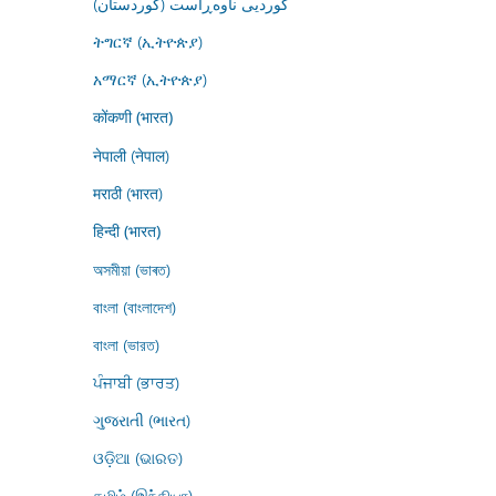
کوردیی ناوەڕاست (کوردستان)
ትግርኛ (ኢትዮጵያ)
አማርኛ (ኢትዮጵያ)
कोंकणी (भारत)
नेपाली (नेपाल)
मराठी (भारत)
हिन्दी (भारत)
অসমীয়া (ভাৰত)
বাংলা (বাংলাদেশ)
বাংলা (ভারত)
ਪੰਜਾਬੀ (ਭਾਰਤ)
ગુજરાતી (ભારત)
ଓଡ଼ିଆ (ଭାରତ)
தமிழ் (இந்தியா)