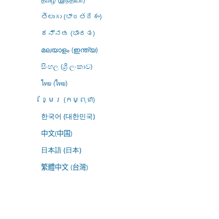
తెలుగు (భారతదేశం)
ಕನ್ನಡ (ಭಾರತ)
മലയാളം (ഇന്ത്യ)
සිංහල (ශ්‍රී ලංකාව)
ไทย (ไทย)
ខ្មែរ (កម្ពុជា)
한국어 (대한민국)
中文(中国)
日本語 (日本)
繁體中文 (台灣)