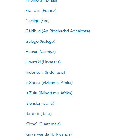
Français (France)
Gaeilge (Éire)
Gàidhlig (An Rìoghachd Aonaichte)
Galego (Galego)
Hausa (Najeriya)
Hrvatski (Hrvatska)
Indonesia (Indonesia)
isiXhosa (eMzantsi Afrika)
isiZulu (iNingizimu Afrika)
Íslenska (ísland)
Italiano (Italia)
K'iche' (Guatemala)
Kinyarwanda (U Rwanda)