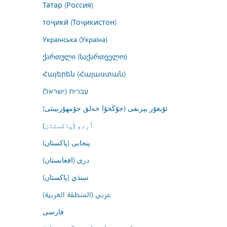
Татар (Россия)
тоҷикӣ (Тоҷикистон)
Українська (Україна)
ქართული (საქართველო)
Հայերեն (Հայաստան)
עברית (ישראל)
ئۇيغۇر يېزىقى (جۇڭخۇا خەلق جۇمھۇرىيىتى)
اُردو (پاکستان)
پنجابی (پاکستان)
درى (افغانستان)
سنڌي (پاکستان)
عربي (المنطقة العربية)
فارسى