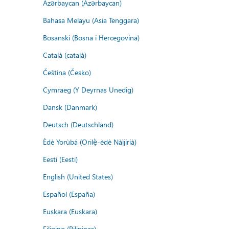
Azərbaycan (Azərbaycan)
Bahasa Melayu (Asia Tenggara)
Bosanski (Bosna i Hercegovina)
Català (català)
Čeština (Česko)
Cymraeg (Y Deyrnas Unedig)
Dansk (Danmark)
Deutsch (Deutschland)
Èdè Yorùbá (Orilẹ̀-èdè Nàìjíríà)
Eesti (Eesti)
English (United States)
Español (España)
Euskara (Euskara)
Filipino (Pilipinas)