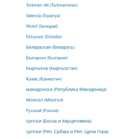
Türkmen dili (Türkmenistan)
Valencià (Espanya)
Wolof (Senegaal)
Ελληνικά (Ελλάδα)
Беларуская (Беларусь)
Български (България)
Кыргызча (Кыргызстан)
Қазақ (Қазақстан)
македонски (Република Македонија)
Монгол (Монгол)
Русский (Россия)
српски (Босна и Херцеговина)
српски (Реп. Србија и Реп. Црна Гора)