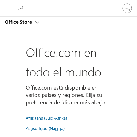
Iniciar
Microsoft
sesión
en
Office Store
tu
cuenta
Office.com en
todo el mundo
Office.com está disponible en
varios países y regiones. Elija su
preferencia de idioma más abajo.
Afrikaans (Suid-Afrika)
Asụsụ Igbo (Naịjịrịa)