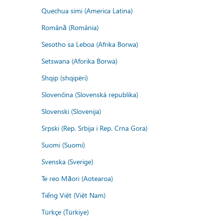
Quechua simi (America Latina)
Română (România)
Sesotho sa Leboa (Afrika Borwa)
Setswana (Aforika Borwa)
Shqip (shqipëri)
Slovenčina (Slovenská republika)
Slovenski (Slovenija)
Srpski (Rep. Srbija i Rep. Crna Gora)
Suomi (Suomi)
Svenska (Sverige)
Te reo Māori (Aotearoa)
Tiếng Việt (Việt Nam)
Türkçe (Türkiye)