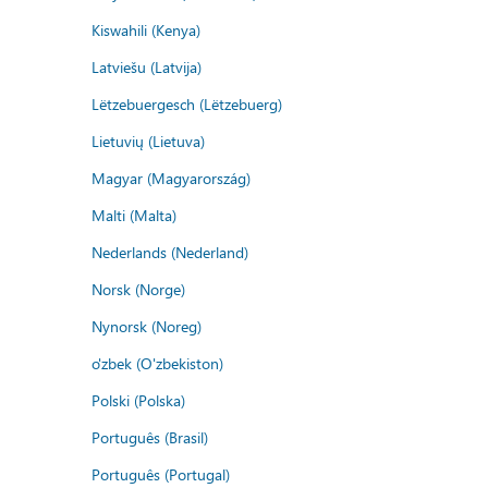
Kiswahili (Kenya)
Latviešu (Latvija)
Lëtzebuergesch (Lëtzebuerg)
Lietuvių (Lietuva)
Magyar (Magyarország)
Malti (Malta)
Nederlands (Nederland)
Norsk (Norge)
Nynorsk (Noreg)
o'zbek (O'zbekiston)
Polski (Polska)
Português (Brasil)
Português (Portugal)