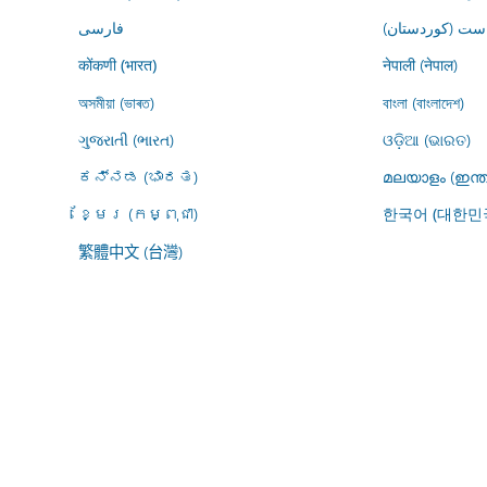
ڕاست (کوردستان
فارسى
नेपाली (नेपाल)
कोंकणी (भारत)
অসমীয়া (ভাৰত)
বাংলা (বাংলাদেশ)
ગુજરાતી (ભારત)
ଓଡ଼ିଆ (ଭାରତ)
ಕನ್ನಡ (ಭಾರತ)
മലയാളം (ഇന്ത
ខ្មែរ (កម្ពុជា)
한국어 (대한민
繁體中文 (台灣)