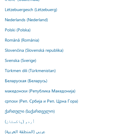
Lëtzebuergesch (Lëtzebuerg)
Nederlands (Nederland)
Polski (Polska)
Română (România)
Slovenčina (Slovenská republika)
Svenska (Sverige)
Türkmen dili (Türkmenistan)
Беларуская (Беларусь)
македонски (Република Македонија)
српски (Реп. Србија и Реп. Црна Гора)
ქართული (საქართველო)
اُردو (پاکستان)
عربي (المنطقة العربية)