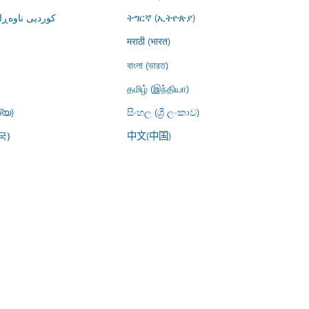
کوردیی ناوە)
ትግርኛ (ኢትዮጵያ)
मराठी (भारत)
বাংলা (ভারত)
தமிழ் (இந்தியா)
്യ)
සිංහල (ශ්‍රී ලංකාව)
中文(中国)
국)