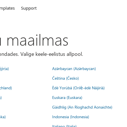
mplates
Support
u maailmas
ondades. Valige keele-eelistus allpool.
jịrịa)
Azərbaycan (Azərbaycan)
Čeština (Česko)
chland)
Èdè Yorùbá (Orilẹ̀-èdè Nàìjíríà)
)
Euskara (Euskara)
Gàidhlig (An Rìoghachd Aonaichte)
ska)
Indonesia (Indonesia)
Italiano (Italia)