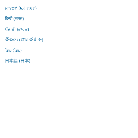
አማርኛ (ኢትዮጵያ)
हिन्दी (भारत)
ਪੰਜਾਬੀ (ਭਾਰਤ)
తెలుగు (భారతదేశం)
ไทย (ไทย)
日本語 (日本)