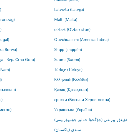
)
Latviešu (Latvija)
rország)
Malti (Malta)
)
o'zbek (O'zbekiston)
ugal)
Quechua simi (America Latina)
ika Borwa)
Shqip (shqipëri)
ija i Rep. Crna Gora)
Suomi (Suomi)
t Nam)
Türkçe (Türkiye)
)
Ελληνικά (Ελλάδα)
гызстан)
Қазақ (Қазақстан)
я)
српски (Босна и Херцеговина)
истон)
Українська (Україна)
ئۇيغۇر يېزىقى (جۇڭخۇا خەلق جۇمھۇرىيىتى)
سنڌي (پاکستان)