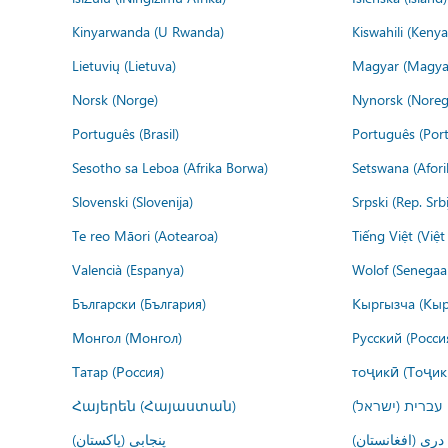
Kinyarwanda (U Rwanda)
Kiswahili (Kenya
Lietuvių (Lietuva)
Magyar (Magya
Norsk (Norge)
Nynorsk (Noreg
Português (Brasil)
Português (Port
Sesotho sa Leboa (Afrika Borwa)
Setswana (Afor
Slovenski (Slovenija)
Srpski (Rep. Srb
Te reo Māori (Aotearoa)
Tiếng Việt (Việ
Valencià (Espanya)
Wolof (Senegaal
Български (България)
Кыргызча (Кыр
Монгол (Монгол)
Русский (Росси
Татар (Россия)
тоҷикӣ (Тоҷик
Հայերեն (Հայաստան)
עברית (ישראל)
درى (افغانستان)
پنجابی (پاکستان)