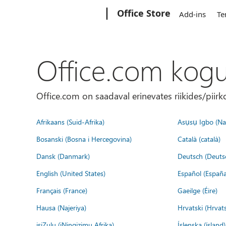
Microsoft
Office Store
Add-ins
Te
Office.com kog
Office.com on saadaval erinevates riikides/piirk
Afrikaans (Suid-Afrika)
Asụsụ Igbo (Naị
Bosanski (Bosna i Hercegovina)
Català (català)
Dansk (Danmark)
Deutsch (Deuts
English (United States)
Español (España
Français (France)
Gaeilge (Éire)
Hausa (Najeriya)
Hrvatski (Hrvat
isiZulu (iNingizimu Afrika)
Íslenska (ísland)