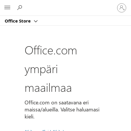
Kirjaud
Microsoft
sisään
tilille
Office Store
Office.com
ympäri
maailmaa
Office.com on saatavana eri
maissa/alueilla. Valitse haluamasi
kieli.