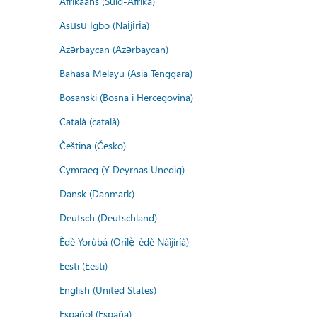
Afrikaans (Suid-Afrika)
Asụsụ Igbo (Naịjịrịa)
Azərbaycan (Azərbaycan)
Bahasa Melayu (Asia Tenggara)
Bosanski (Bosna i Hercegovina)
Català (català)
Čeština (Česko)
Cymraeg (Y Deyrnas Unedig)
Dansk (Danmark)
Deutsch (Deutschland)
Èdè Yorùbá (Orilẹ̀-èdè Nàìjíríà)
Eesti (Eesti)
English (United States)
Español (España)