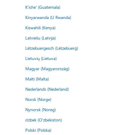
K'iche' (Guatemala)
Kinyarwanda (U Rwanda)
Kiswahili (Kenya)
Latviešu (Latvija)
Lëtzebuergesch (Lëtzebuerg)
Lietuvių (Lietuva)
Magyar (Magyarország)
Malti (Malta)
Nederlands (Nederland)
Norsk (Norge)
Nynorsk (Noreg)
o'zbek (O'zbekiston)
Polski (Polska)