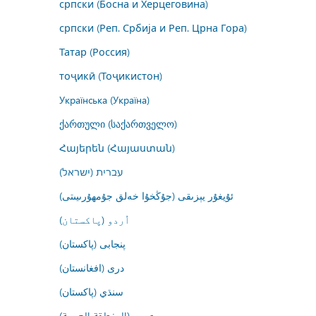
српски (Босна и Херцеговина)
српски (Реп. Србија и Реп. Црна Гора)
Татар (Россия)
тоҷикӣ (Тоҷикистон)
Українська (Україна)
ქართული (საქართველო)
Հայերեն (Հայաստան)
עברית (ישראל)
ئۇيغۇر يېزىقى (جۇڭخۇا خەلق جۇمھۇرىيىتى)
اُردو (پاکستان)
پنجابی (پاکستان)
درى (افغانستان)
سنڌي (پاکستان)
عربي (المنطقة العربية)