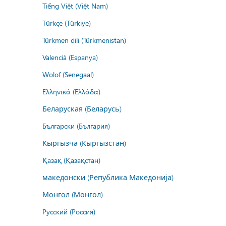
Tiếng Việt (Việt Nam)
Türkçe (Türkiye)
Türkmen dili (Türkmenistan)
Valencià (Espanya)
Wolof (Senegaal)
Ελληνικά (Ελλάδα)
Беларуская (Беларусь)
Български (България)
Кыргызча (Кыргызстан)
Қазақ (Қазақстан)
македонски (Република Македонија)
Монгол (Монгол)
Русский (Россия)