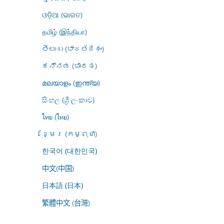
ଓଡ଼ିଆ (ଭାରତ)
தமிழ் (இந்தியா)
తెలుగు (భారతదేశం)
ಕನ್ನಡ (ಭಾರತ)
മലയാളം (ഇന്ത്യ)
සිංහල (ශ්‍රී ලංකාව)
ไทย (ไทย)
ខ្មែរ (កម្ពុជា)
한국어 (대한민국)
中文(中国)
日本語 (日本)
繁體中文 (台灣)