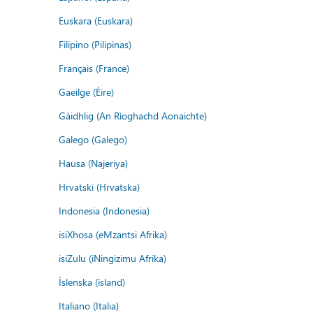
Euskara (Euskara)
Filipino (Pilipinas)
Français (France)
Gaeilge (Éire)
Gàidhlig (An Rìoghachd Aonaichte)
Galego (Galego)
Hausa (Najeriya)
Hrvatski (Hrvatska)
Indonesia (Indonesia)
isiXhosa (eMzantsi Afrika)
isiZulu (iNingizimu Afrika)
Íslenska (ísland)
Italiano (Italia)