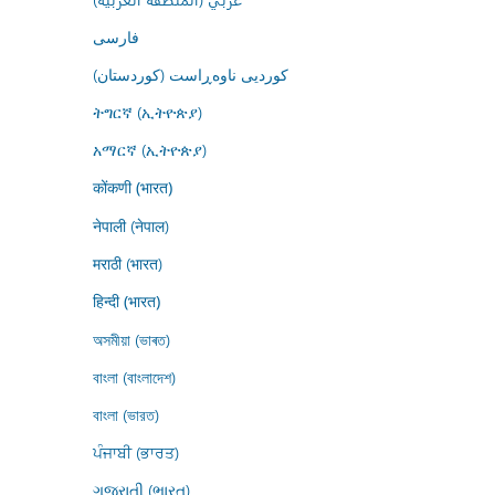
فارسى
کوردیی ناوەڕاست (کوردستان)
ትግርኛ (ኢትዮጵያ)
አማርኛ (ኢትዮጵያ)
कोंकणी (भारत)
नेपाली (नेपाल)
मराठी (भारत)
हिन्दी (भारत)
অসমীয়া (ভাৰত)
বাংলা (বাংলাদেশ)
বাংলা (ভারত)
ਪੰਜਾਬੀ (ਭਾਰਤ)
ગુજરાતી (ભારત)