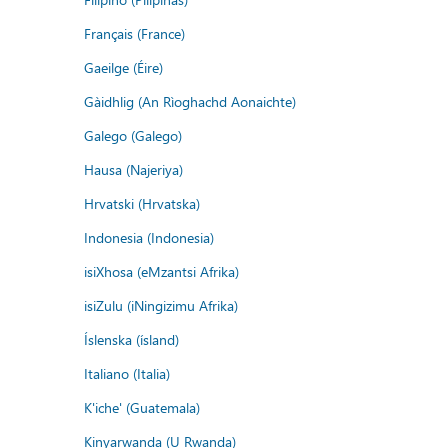
Français (France)
Gaeilge (Éire)
Gàidhlig (An Rìoghachd Aonaichte)
Galego (Galego)
Hausa (Najeriya)
Hrvatski (Hrvatska)
Indonesia (Indonesia)
isiXhosa (eMzantsi Afrika)
isiZulu (iNingizimu Afrika)
Íslenska (ísland)
Italiano (Italia)
K'iche' (Guatemala)
Kinyarwanda (U Rwanda)