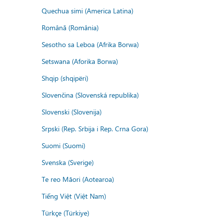
Quechua simi (America Latina)
Română (România)
Sesotho sa Leboa (Afrika Borwa)
Setswana (Aforika Borwa)
Shqip (shqipëri)
Slovenčina (Slovenská republika)
Slovenski (Slovenija)
Srpski (Rep. Srbija i Rep. Crna Gora)
Suomi (Suomi)
Svenska (Sverige)
Te reo Māori (Aotearoa)
Tiếng Việt (Việt Nam)
Türkçe (Türkiye)