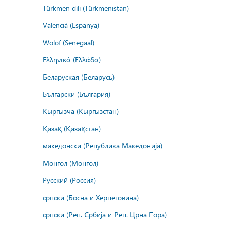
Türkmen dili (Türkmenistan)
Valencià (Espanya)
Wolof (Senegaal)
Ελληνικά (Ελλάδα)
Беларуская (Беларусь)
Български (България)
Кыргызча (Кыргызстан)
Қазақ (Қазақстан)
македонски (Република Македонија)
Монгол (Монгол)
Русский (Россия)
српски (Босна и Херцеговина)
српски (Реп. Србија и Реп. Црна Гора)