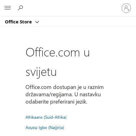
Prijavite
Microsoft
se
u
Office Store
svoj
račun
Office.com u
svijetu
Office.com dostupan je u raznim
državama/regijama. U nastavku
odaberite preferirani jezik.
Afrikaans (Suid-Afrika)
Asụsụ Igbo (Naịjịrịa)