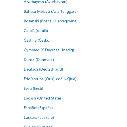
Azərbaycan (Azərbaycan)
Bahasa Melayu (Asia Tenggara)
Bosanski (Bosna i Hercegovina)
Català (català)
Čeština (Česko)
Cymraeg (Y Deyrnas Unedig)
Dansk (Danmark)
Deutsch (Deutschland)
Èdè Yorùbá (Orilẹ̀-èdè Nàìjíríà)
Eesti (Eesti)
English (United States)
Español (España)
Euskara (Euskara)
Filipino (Pilipinas)