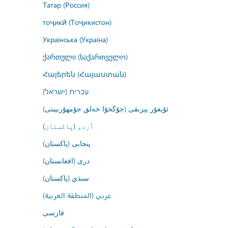
Татар (Россия)
тоҷикӣ (Тоҷикистон)
Українська (Україна)
ქართული (საქართველო)
Հայերեն (Հայաստան)
עברית (ישראל)
ئۇيغۇر يېزىقى (جۇڭخۇا خەلق جۇمھۇرىيىتى)
اُردو (پاکستان)
پنجابی (پاکستان)
درى (افغانستان)
سنڌي (پاکستان)
عربي (المنطقة العربية)
فارسى