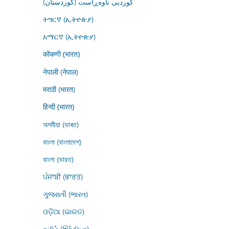
کوردیی ناوەڕاست (کوردستان)
ትግርኛ (ኢትዮጵያ)
አማርኛ (ኢትዮጵያ)
कोंकणी (भारत)
नेपाली (नेपाल)
मराठी (भारत)
हिन्दी (भारत)
অসমীয়া (ভাৰত)
বাংলা (বাংলাদেশ)
বাংলা (ভারত)
ਪੰਜਾਬੀ (ਭਾਰਤ)
ગુજરાતી (ભારત)
ଓଡ଼ିଆ (ଭାରତ)
தமிழ் (இந்தியா)