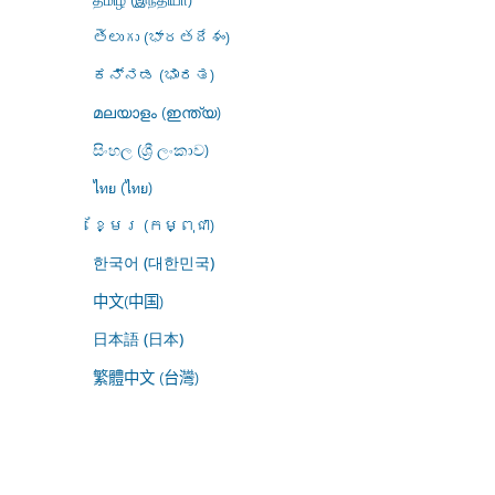
తెలుగు (భారతదేశం)
ಕನ್ನಡ (ಭಾರತ)
മലയാളം (ഇന്ത്യ)
සිංහල (ශ්‍රී ලංකාව)
ไทย (ไทย)
ខ្មែរ (កម្ពុជា)
한국어 (대한민국)
中文(中国)
日本語 (日本)
繁體中文 (台灣)