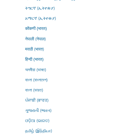
ትግርኛ (ኢትዮጵያ)
አማርኛ (ኢትዮጵያ)
कोंकणी (भारत)
नेपाली (नेपाल)
मराठी (भारत)
हिन्दी (भारत)
অসমীয়া (ভাৰত)
বাংলা (বাংলাদেশ)
বাংলা (ভারত)
ਪੰਜਾਬੀ (ਭਾਰਤ)
ગુજરાતી (ભારત)
ଓଡ଼ିଆ (ଭାରତ)
தமிழ் (இந்தியா)