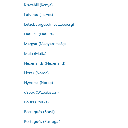
Kiswahili (Kenya)
Latviešu (Latvija)
Lëtzebuergesch (Lëtzebuerg)
Lietuvių (Lietuva)
Magyar (Magyarország)
Malti (Malta)
Nederlands (Nederland)
Norsk (Norge)
Nynorsk (Noreg)
o'zbek (O'zbekiston)
Polski (Polska)
Português (Brasil)
Português (Portugal)