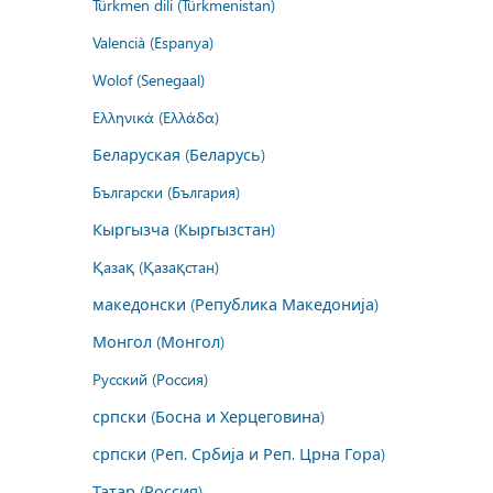
Türkmen dili (Türkmenistan)
Valencià (Espanya)
Wolof (Senegaal)
Ελληνικά (Ελλάδα)
Беларуская (Беларусь)
Български (България)
Кыргызча (Кыргызстан)
Қазақ (Қазақстан)
македонски (Република Македонија)
Монгол (Монгол)
Русский (Россия)
српски (Босна и Херцеговина)
српски (Реп. Србија и Реп. Црна Гора)
Татар (Россия)