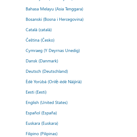
Bahasa Melayu (Asia Tenggara)
Bosanski (Bosna i Hercegovina)
Català (català)
Čeština (Česko)
Cymraeg (Y Deyrnas Unedig)
Dansk (Danmark)
Deutsch (Deutschland)
Èdè Yorùbá (Orilẹ̀-èdè Nàìjíríà)
Eesti (Eesti)
English (United States)
Español (España)
Euskara (Euskara)
Filipino (Pilipinas)