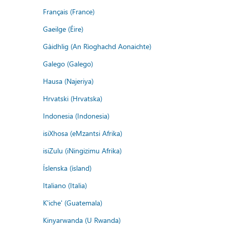
Français (France)
Gaeilge (Éire)
Gàidhlig (An Rìoghachd Aonaichte)
Galego (Galego)
Hausa (Najeriya)
Hrvatski (Hrvatska)
Indonesia (Indonesia)
isiXhosa (eMzantsi Afrika)
isiZulu (iNingizimu Afrika)
Íslenska (ísland)
Italiano (Italia)
K'iche' (Guatemala)
Kinyarwanda (U Rwanda)