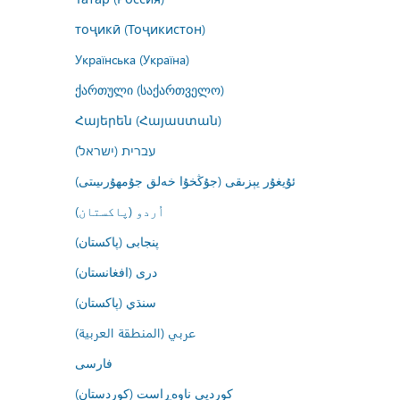
тоҷикӣ (Тоҷикистон)
Українська (Україна)
ქართული (საქართველო)
Հայերեն (Հայաստան)
עברית (ישראל)
ئۇيغۇر يېزىقى (جۇڭخۇا خەلق جۇمھۇرىيىتى)
اُردو (پاکستان)
پنجابی (پاکستان)
درى (افغانستان)
سنڌي (پاکستان)
عربي (المنطقة العربية)
فارسى
کوردیی ناوەڕاست (کوردستان)