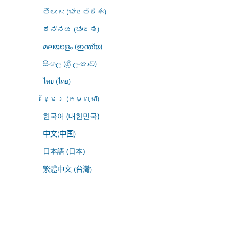
తెలుగు (భారతదేశం)
ಕನ್ನಡ (ಭಾರತ)
മലയാളം (ഇന്ത്യ)
සිංහල (ශ්‍රී ලංකාව)
ไทย (ไทย)
ខ្មែរ (កម្ពុជា)
한국어 (대한민국)
中文(中国)
日本語 (日本)
繁體中文 (台灣)