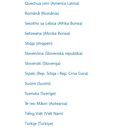
Quechua simi (America Latina)
Română (România)
Sesotho sa Leboa (Afrika Borwa)
Setswana (Aforika Borwa)
Shqip (shqipëri)
Slovenčina (Slovenská republika)
Slovenski (Slovenija)
Srpski (Rep. Srbija i Rep. Crna Gora)
Suomi (Suomi)
Svenska (Sverige)
Te reo Māori (Aotearoa)
Tiếng Việt (Việt Nam)
Türkçe (Türkiye)