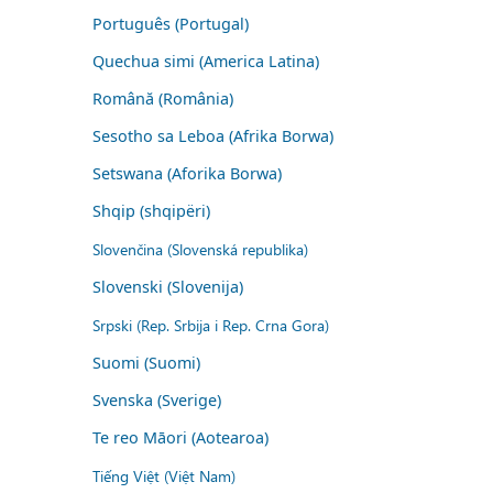
Português (Portugal)
Quechua simi (America Latina)
Română (România)
Sesotho sa Leboa (Afrika Borwa)
Setswana (Aforika Borwa)
Shqip (shqipëri)
Slovenčina (Slovenská republika)
Slovenski (Slovenija)
Srpski (Rep. Srbija i Rep. Crna Gora)
Suomi (Suomi)
Svenska (Sverige)
Te reo Māori (Aotearoa)
Tiếng Việt (Việt Nam)