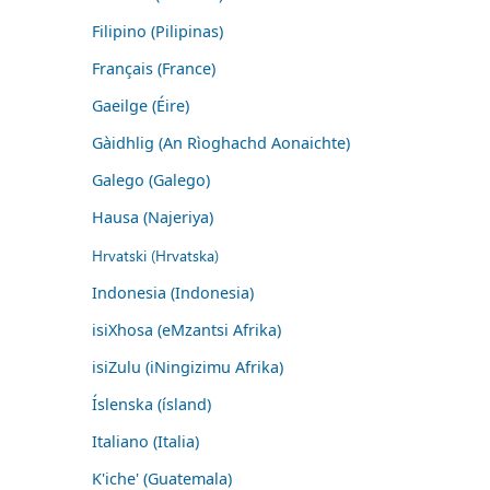
Filipino (Pilipinas)
Français (France)
Gaeilge (Éire)
Gàidhlig (An Rìoghachd Aonaichte)
Galego (Galego)
Hausa (Najeriya)
Hrvatski (Hrvatska)
Indonesia (Indonesia)
isiXhosa (eMzantsi Afrika)
isiZulu (iNingizimu Afrika)
Íslenska (ísland)
Italiano (Italia)
K'iche' (Guatemala)