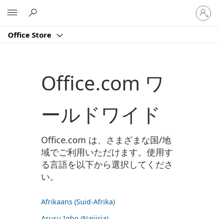
ア
Microsoft
カ
ウ
Office Store
ン
ト
に
サ
Office.com ワ
イ
ン
イ
ールドワイド
ン
す
る
Office.com は、さまざまな国/地
域でご利用いただけます。使用す
る言語を以下から選択してくださ
い。
Afrikaans (Suid-Afrika)
Asụsụ Igbo (Naịjịrịa)