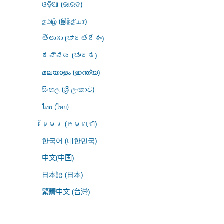
ଓଡ଼ିଆ (ଭାରତ)
தமிழ் (இந்தியா)
తెలుగు (భారతదేశం)
ಕನ್ನಡ (ಭಾರತ)
മലയാളം (ഇന്ത്യ)
සිංහල (ශ්‍රී ලංකාව)
ไทย (ไทย)
ខ្មែរ (កម្ពុជា)
한국어 (대한민국)
中文(中国)
日本語 (日本)
繁體中文 (台灣)