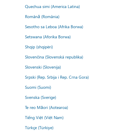
Quechua simi (America Latina)
Română (România)
Sesotho sa Leboa (Afrika Borwa)
Setswana (Aforika Borwa)
Shqip (shqipëri)
Slovenčina (Slovenská republika)
Slovenski (Slovenija)
Srpski (Rep. Srbija i Rep. Crna Gora)
Suomi (Suomi)
Svenska (Sverige)
Te reo Māori (Aotearoa)
Tiếng Việt (Việt Nam)
Türkçe (Türkiye)