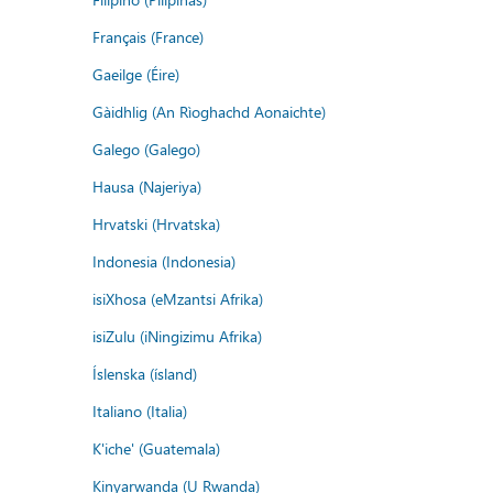
Français (France)
Gaeilge (Éire)
Gàidhlig (An Rìoghachd Aonaichte)
Galego (Galego)
Hausa (Najeriya)
Hrvatski (Hrvatska)
Indonesia (Indonesia)
isiXhosa (eMzantsi Afrika)
isiZulu (iNingizimu Afrika)
Íslenska (ísland)
Italiano (Italia)
K'iche' (Guatemala)
Kinyarwanda (U Rwanda)