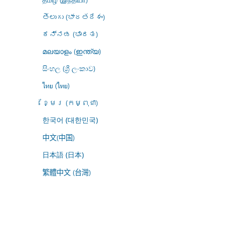
తెలుగు (భారతదేశం)
ಕನ್ನಡ (ಭಾರತ)
മലയാളം (ഇന്ത്യ)
සිංහල (ශ්‍රී ලංකාව)
ไทย (ไทย)
ខ្មែរ (កម្ពុជា)
한국어 (대한민국)
中文(中国)
日本語 (日本)
繁體中文 (台灣)