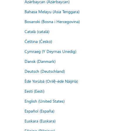
Azərbaycan (Azərbaycan)
Bahasa Melayu (Asia Tenggara)
Bosanski (Bosna i Hercegovina)
Català (català)
Čeština (Česko)
Cymraeg (Y Deyrnas Unedig)
Dansk (Danmark)
Deutsch (Deutschland)
Èdè Yorùbá (Orilẹ̀-èdè Nàìjíríà)
Eesti (Eesti)
English (United States)
Español (España)
Euskara (Euskara)
Filipino (Pilipinas)