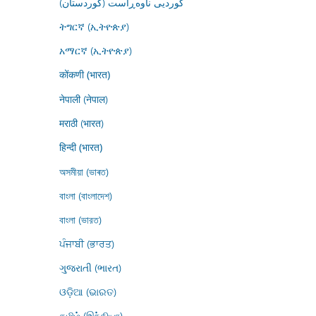
کوردیی ناوەڕاست (کوردستان)
ትግርኛ (ኢትዮጵያ)
አማርኛ (ኢትዮጵያ)
कोंकणी (भारत)
नेपाली (नेपाल)
मराठी (भारत)
हिन्दी (भारत)
অসমীয়া (ভাৰত)
বাংলা (বাংলাদেশ)
বাংলা (ভারত)
ਪੰਜਾਬੀ (ਭਾਰਤ)
ગુજરાતી (ભારત)
ଓଡ଼ିଆ (ଭାରତ)
தமிழ் (இந்தியா)