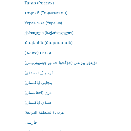
Татар (Россия)
тоҷикӣ (Тоҷикистон)
Українська (Україна)
ქართული (საქართველო)
Հայերեն (Հայաստան)
עברית (ישראל)
ئۇيغۇر يېزىقى (جۇڭخۇا خەلق جۇمھۇرىيىتى)
اُردو (پاکستان)
پنجابی (پاکستان)
درى (افغانستان)
سنڌي (پاکستان)
عربي (المنطقة العربية)
فارسى