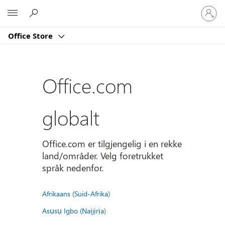
Logg
Microsoft
på
kontoe
Office Store
din
Office.com
globalt
Office.com er tilgjengelig i en rekke
land/områder. Velg foretrukket
språk nedenfor.
Afrikaans (Suid-Afrika)
Asụsụ Igbo (Naịjịrịa)