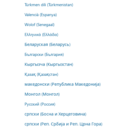
Türkmen dili (Türkmenistan)
Valencià (Espanya)
Wolof (Senegaal)
Ελληνικά (Ελλάδα)
Беларуская (Беларусь)
Български (България)
Кыргызча (Кыргызстан)
Қазақ (Қазақстан)
македонски (Република Македонија)
Монгол (Монгол)
Русский (Россия)
српски (Босна и Херцеговина)
српски (Реп. Србија и Реп. Црна Гора)