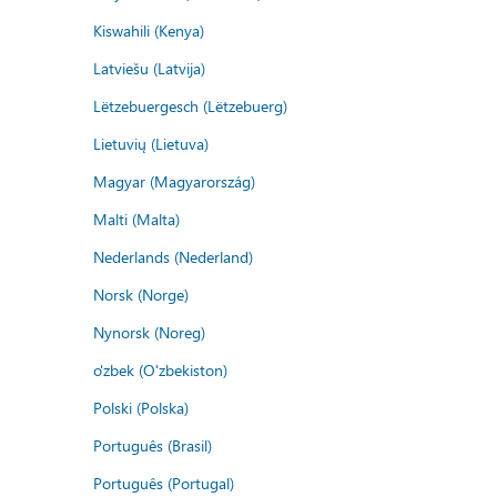
Kiswahili (Kenya)
Latviešu (Latvija)
Lëtzebuergesch (Lëtzebuerg)
Lietuvių (Lietuva)
Magyar (Magyarország)
Malti (Malta)
Nederlands (Nederland)
Norsk (Norge)
Nynorsk (Noreg)
o'zbek (O'zbekiston)
Polski (Polska)
Português (Brasil)
Português (Portugal)