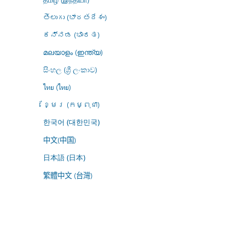
తెలుగు (భారతదేశం)
ಕನ್ನಡ (ಭಾರತ)
മലയാളം (ഇന്ത്യ)
සිංහල (ශ්‍රී ලංකාව)
ไทย (ไทย)
ខ្មែរ (កម្ពុជា)
한국어 (대한민국)
中文(中国)
日本語 (日本)
繁體中文 (台灣)