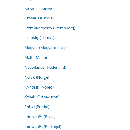
Kiswahili (Kenya)
Latviešu (Latvija)
Lëtzebuergesch (Lëtzebuerg)
Lietuvių (Lietuva)
Magyar (Magyarország)
Malti (Malta)
Nederlands (Nederland)
Norsk (Norge)
Nynorsk (Noreg)
o'zbek (O'zbekiston)
Polski (Polska)
Português (Brasil)
Português (Portugal)