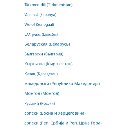
Türkmen dili (Türkmenistan)
Valencià (Espanya)
Wolof (Senegaal)
Ελληνικά (Ελλάδα)
Беларуская (Беларусь)
Български (България)
Кыргызча (Кыргызстан)
Қазақ (Қазақстан)
македонски (Република Македонија)
Монгол (Монгол)
Русский (Россия)
српски (Босна и Херцеговина)
српски (Реп. Србија и Реп. Црна Гора)