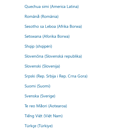
Quechua simi (America Latina)
Română (România)
Sesotho sa Leboa (Afrika Borwa)
Setswana (Aforika Borwa)
Shqip (shqipëri)
Slovenčina (Slovenská republika)
Slovenski (Slovenija)
Srpski (Rep. Srbija i Rep. Crna Gora)
Suomi (Suomi)
Svenska (Sverige)
Te reo Māori (Aotearoa)
Tiếng Việt (Việt Nam)
Türkçe (Türkiye)