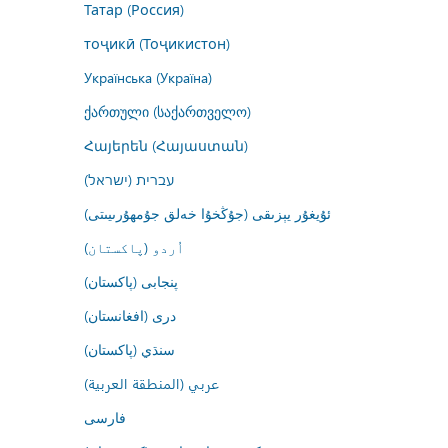
Татар (Россия)
тоҷикӣ (Тоҷикистон)
Українська (Україна)
ქართული (საქართველო)
Հայերեն (Հայաստան)
עברית (ישראל)
ئۇيغۇر يېزىقى (جۇڭخۇا خەلق جۇمھۇرىيىتى)
اُردو (پاکستان)
پنجابی (پاکستان)
درى (افغانستان)
سنڌي (پاکستان)
عربي (المنطقة العربية)
فارسى