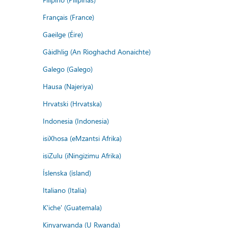
Français (France)
Gaeilge (Éire)
Gàidhlig (An Rìoghachd Aonaichte)
Galego (Galego)
Hausa (Najeriya)
Hrvatski (Hrvatska)
Indonesia (Indonesia)
isiXhosa (eMzantsi Afrika)
isiZulu (iNingizimu Afrika)
Íslenska (ísland)
Italiano (Italia)
K'iche' (Guatemala)
Kinyarwanda (U Rwanda)