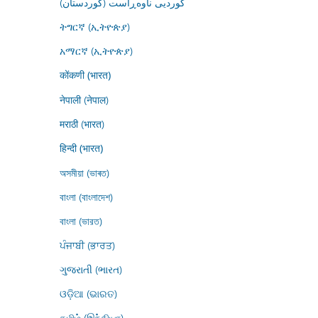
کوردیی ناوەڕاست (کوردستان)
ትግርኛ (ኢትዮጵያ)
አማርኛ (ኢትዮጵያ)
कोंकणी (भारत)
नेपाली (नेपाल)
मराठी (भारत)
हिन्दी (भारत)
অসমীয়া (ভাৰত)
বাংলা (বাংলাদেশ)
বাংলা (ভারত)
ਪੰਜਾਬੀ (ਭਾਰਤ)
ગુજરાતી (ભારત)
ଓଡ଼ିଆ (ଭାରତ)
தமிழ் (இந்தியா)