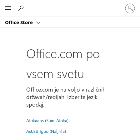
Vpišite
Microsoft
se
v
Office Store
svoj
račun
Office.com po
vsem svetu
Office.com je na voljo v različnih
državah/regijah. Izberite jezik
spodaj.
Afrikaans (Suid-Afrika)
Asụsụ Igbo (Naịjịrịa)