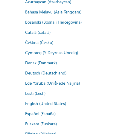
Azərbaycan (Azərbaycan)
Bahasa Melayu (Asia Tenggara)
Bosanski (Bosna i Hercegovina)
Català (català)
Čeština (Česko)
Cymraeg (Y Deyrnas Unedig)
Dansk (Danmark)
Deutsch (Deutschland)
Èdè Yorùbá (Orilẹ̀-èdè Nàìjíríà)
Eesti (Eesti)
English (United States)
Español (España)
Euskara (Euskara)
Filipino (Pilipinas)