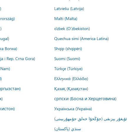
)
Latviešu (Latvija)
rország)
Malti (Malta)
)
o'zbek (O'zbekiston)
ugal)
Quechua simi (America Latina)
ika Borwa)
Shqip (shqipëri)
ija i Rep. Crna Gora)
Suomi (Suomi)
t Nam)
Türkçe (Türkiye)
)
Ελληνικά (Ελλάδα)
ргызстан)
Қазақ (Қазақстан)
я)
српски (Босна и Херцеговина)
кистон)
Українська (Україна)
ئۇيغۇر يېزىقى (جۇڭخۇا خەلق جۇمھۇرىيىتى)
سنڌي (پاکستان)