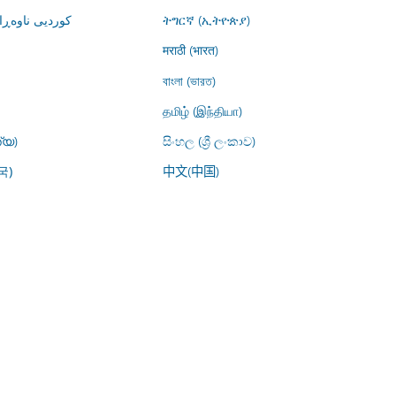
کوردیی ناوە)
ትግርኛ (ኢትዮጵያ)
मराठी (भारत)
বাংলা (ভারত)
தமிழ் (இந்தியா)
്യ)
සිංහල (ශ්‍රී ලංකාව)
中文(中国)
국)