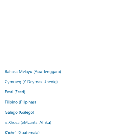
Bahasa Melayu (Asia Tenggara)
Cymraeg (Y Deyrnas Unedig)
Eesti (Eesti)
Filipino (Pilipinas)
Galego (Galego)
isiXhosa (eMzantsi Afrika)
K'iche' (Guatemala)