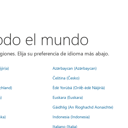
todo el mundo
giones. Elija su preferencia de idioma más abajo.
jịrịa)
Azərbaycan (Azərbaycan)
Čeština (Česko)
chland)
Èdè Yorùbá (Orilẹ̀-èdè Nàìjíríà)
)
Euskara (Euskara)
Gàidhlig (An Rìoghachd Aonaichte)
ska)
Indonesia (Indonesia)
Italiano (Italia)