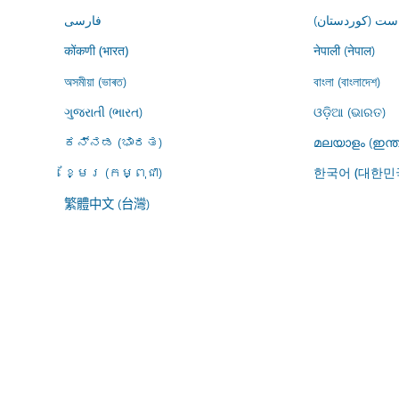
ڕاست (کوردستان
فارسى
नेपाली (नेपाल)
कोंकणी (भारत)
অসমীয়া (ভাৰত)
বাংলা (বাংলাদেশ)
ગુજરાતી (ભારત)
ଓଡ଼ିଆ (ଭାରତ)
ಕನ್ನಡ (ಭಾರತ)
മലയാളം (ഇന്ത
ខ្មែរ (កម្ពុជា)
한국어 (대한민
繁體中文 (台灣)