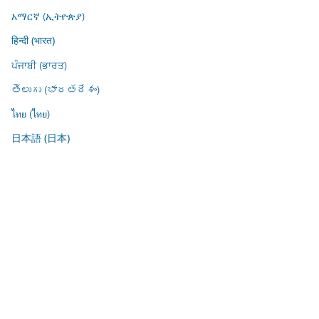
አማርኛ (ኢትዮጵያ)
हिन्दी (भारत)
ਪੰਜਾਬੀ (ਭਾਰਤ)
తెలుగు (భారతదేశం)
ไทย (ไทย)
日本語 (日本)