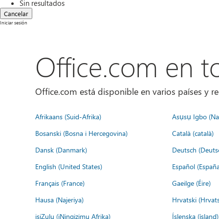
Sin resultados
Cancelar
Iniciar sesión
Office.com en 
Office.com está disponible en varios países y re
Afrikaans (Suid-Afrika)
Asụsụ Igbo (Naị
Bosanski (Bosna i Hercegovina)
Català (català)
Dansk (Danmark)
Deutsch (Deuts
English (United States)
Español (España
Français (France)
Gaeilge (Éire)
Hausa (Najeriya)
Hrvatski (Hrvat
isiZulu (iNingizimu Afrika)
Íslenska (ísland)