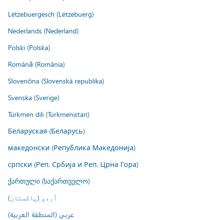
Lëtzebuergesch (Lëtzebuerg)
Nederlands (Nederland)
Polski (Polska)
Română (România)
Slovenčina (Slovenská republika)
Svenska (Sverige)
Türkmen dili (Türkmenistan)
Беларуская (Беларусь)
македонски (Република Македонија)
српски (Реп. Србија и Реп. Црна Гора)
ქართული (საქართველო)
اُردو (پاکستان)
عربي (المنطقة العربية)