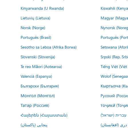
Kinyarwanda (U Rwanda)
Kiswahili (Kenya
Lietuvių (Lietuva)
Magyar (Magya
Norsk (Norge)
Nynorsk (Noreg
Português (Brasil)
Português (Port
Sesotho sa Leboa (Afrika Borwa)
Setswana (Afor
Slovenski (Slovenija)
Srpski (Rep. Srb
Te reo Māori (Aotearoa)
Tiếng Việt (Việ
Valencià (Espanya)
Wolof (Senegaal
Български (България)
Кыргызча (Кы
Монгол (Монгол)
Русский (Росси
Татар (Россия)
тоҷикӣ (Тоҷи
Հայերեն (Հայաստան)
עברית (ישראל)
درى (افغانستان)
پنجابی (پاکستان)