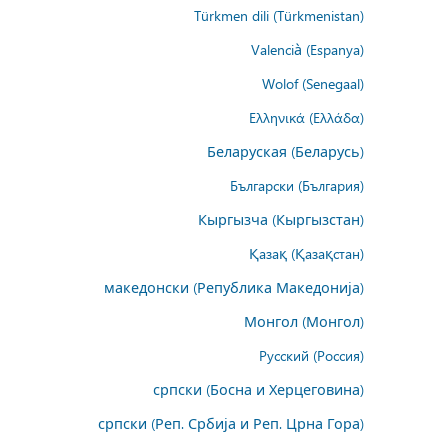
Türkmen dili (Türkmenistan)
Valencià (Espanya)
Wolof (Senegaal)
Ελληνικά (Ελλάδα)
Беларуская (Беларусь)
Български (България)
Кыргызча (Кыргызстан)
Қазақ (Қазақстан)
македонски (Република Македонија)
Монгол (Монгол)
Русский (Россия)
српски (Босна и Херцеговина)
српски (Реп. Србија и Реп. Црна Гора)