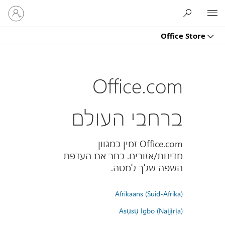
היכנס
Microsoft
לחשבון
שלך
Office Store
Office.com
ברחבי העולם
Office.com זמין במגוון
מדינות/אזורים. בחר את העדפת
השפה שלך למטה.
Afrikaans (Suid-Afrika)
Asụsụ Igbo (Naịjịrịa)