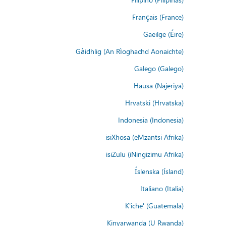
Français (France)
Gaeilge (Éire)
Gàidhlig (An Rìoghachd Aonaichte)
Galego (Galego)
Hausa (Najeriya)
Hrvatski (Hrvatska)
Indonesia (Indonesia)
isiXhosa (eMzantsi Afrika)
isiZulu (iNingizimu Afrika)
Íslenska (ísland)
Italiano (Italia)
K'iche' (Guatemala)
Kinyarwanda (U Rwanda)