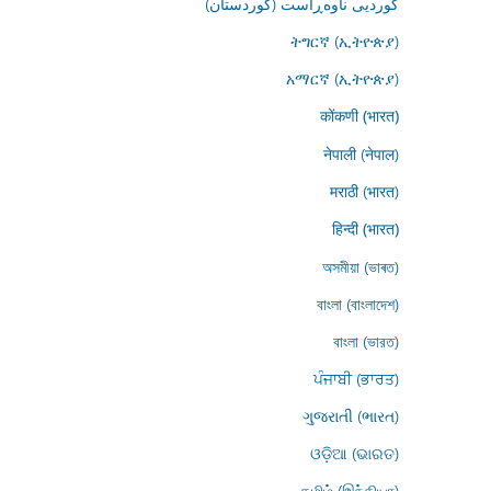
کوردیی ناوەڕاست (کوردستان)
ትግርኛ (ኢትዮጵያ)
አማርኛ (ኢትዮጵያ)
कोंकणी (भारत)
नेपाली (नेपाल)
मराठी (भारत)
हिन्दी (भारत)
অসমীয়া (ভাৰত)
বাংলা (বাংলাদেশ)
বাংলা (ভারত)
ਪੰਜਾਬੀ (ਭਾਰਤ)
ગુજરાતી (ભારત)
ଓଡ଼ିଆ (ଭାରତ)
தமிழ் (இந்தியா)