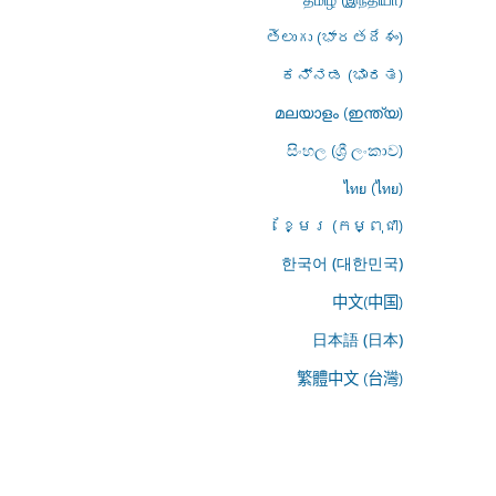
తెలుగు (భారతదేశం)
ಕನ್ನಡ (ಭಾರತ)
മലയാളം (ഇന്ത്യ)
සිංහල (ශ්‍රී ලංකාව)
ไทย (ไทย)
ខ្មែរ (កម្ពុជា)
한국어 (대한민국)
中文(中国)
日本語 (日本)
繁體中文 (台灣)