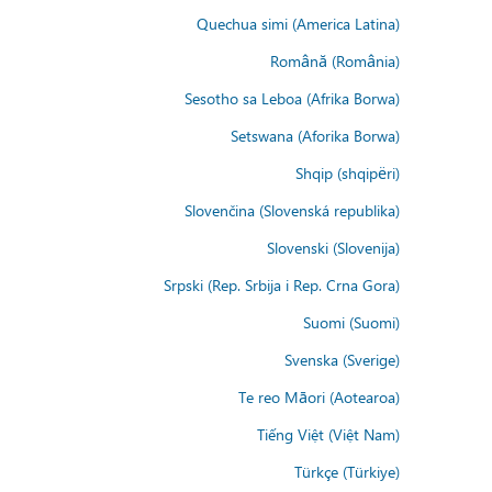
Quechua simi (America Latina)
Română (România)
Sesotho sa Leboa (Afrika Borwa)
Setswana (Aforika Borwa)
Shqip (shqipëri)
Slovenčina (Slovenská republika)
Slovenski (Slovenija)
Srpski (Rep. Srbija i Rep. Crna Gora)
Suomi (Suomi)
Svenska (Sverige)
Te reo Māori (Aotearoa)
Tiếng Việt (Việt Nam)
Türkçe (Türkiye)