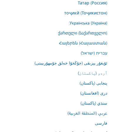
Татар (Россия)
тоҷикӣ (Тоҷикистон)
Українська (Україна)
ქართული (საქართველო)
Հայերեն (Հայաստան)
עברית (ישראל)
ئۇيغۇر يېزىقى (جۇڭخۇا خەلق جۇمھۇرىيىتى)
اُردو (پاکستان)
پنجابی (پاکستان)
درى (افغانستان)
سنڌي (پاکستان)
عربي (المنطقة العربية)
فارسى