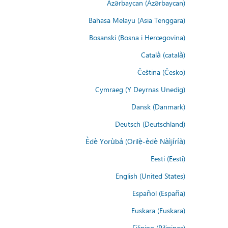
Azərbaycan (Azərbaycan)
Bahasa Melayu (Asia Tenggara)
Bosanski (Bosna i Hercegovina)
Català (català)
Čeština (Česko)
Cymraeg (Y Deyrnas Unedig)
Dansk (Danmark)
Deutsch (Deutschland)
Èdè Yorùbá (Orilẹ̀-èdè Nàìjíríà)
Eesti (Eesti)
English (United States)
Español (España)
Euskara (Euskara)
Filipino (Pilipinas)