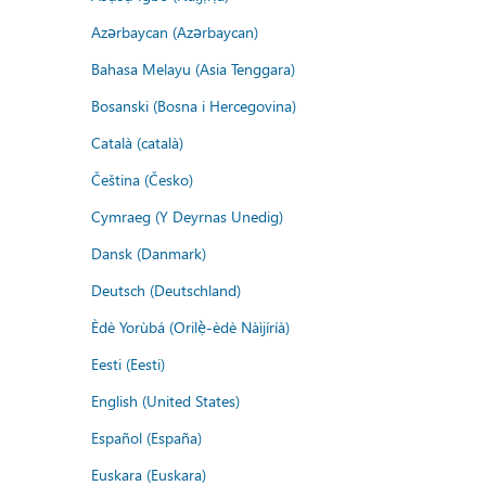
Azərbaycan (Azərbaycan)
Bahasa Melayu (Asia Tenggara)
Bosanski (Bosna i Hercegovina)
Català (català)
Čeština (Česko)
Cymraeg (Y Deyrnas Unedig)
Dansk (Danmark)
Deutsch (Deutschland)
Èdè Yorùbá (Orilẹ̀-èdè Nàìjíríà)
Eesti (Eesti)
English (United States)
Español (España)
Euskara (Euskara)