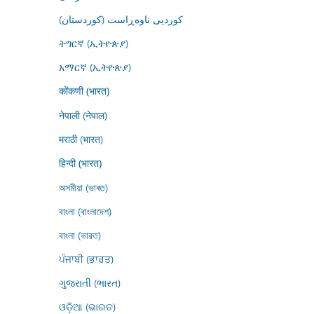
کوردیی ناوەڕاست (کوردستان)
ትግርኛ (ኢትዮጵያ)
አማርኛ (ኢትዮጵያ)
कोंकणी (भारत)
नेपाली (नेपाल)
मराठी (भारत)
हिन्दी (भारत)
অসমীয়া (ভাৰত)
বাংলা (বাংলাদেশ)
বাংলা (ভারত)
ਪੰਜਾਬੀ (ਭਾਰਤ)
ગુજરાતી (ભારત)
ଓଡ଼ିଆ (ଭାରତ)