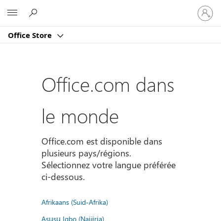
Connect
Microsoft
vous
à
Office Store
votre
compte
Office.com dans
le monde
Office.com est disponible dans
plusieurs pays/régions.
Sélectionnez votre langue préférée
ci-dessous.
Afrikaans (Suid-Afrika)
Asụsụ Igbo (Naịjịrịa)