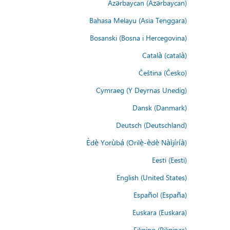
Azərbaycan (Azərbaycan)
Bahasa Melayu (Asia Tenggara)
Bosanski (Bosna i Hercegovina)
Català (català)
Čeština (Česko)
Cymraeg (Y Deyrnas Unedig)
Dansk (Danmark)
Deutsch (Deutschland)
Èdè Yorùbá (Orilẹ̀-èdè Nàìjíríà)
Eesti (Eesti)
English (United States)
Español (España)
Euskara (Euskara)
Filipino (Pilipinas)