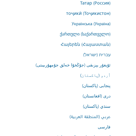
Татар (Россия)
тоҷикӣ (Тоҷикистон)
Українська (Україна)
ქართული (საქართველო)
Հայերեն (Հայաստան)
עברית (ישראל)
ئۇيغۇر يېزىقى (جۇڭخۇا خەلق جۇمھۇرىيىتى)
اُردو (پاکستان)
پنجابی (پاکستان)
درى (افغانستان)
سنڌي (پاکستان)
عربي (المنطقة العربية)
فارسى