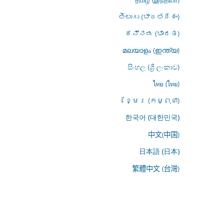
తెలుగు (భారతదేశం)
ಕನ್ನಡ (ಭಾರತ)
മലയാളം (ഇന്ത്യ)
සිංහල (ශ්‍රී ලංකාව)
ไทย (ไทย)
ខ្មែរ (កម្ពុជា)
한국어 (대한민국)
中文(中国)
日本語 (日本)
繁體中文 (台灣)