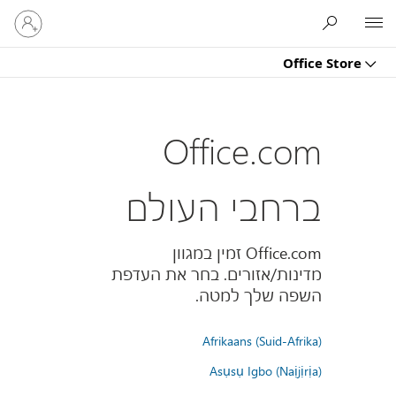
היכנס
Microsoft
לחשבון
שלך
Office Store
Office.com
ברחבי העולם
Office.com זמין במגוון
מדינות/אזורים. בחר את העדפת
השפה שלך למטה.
Afrikaans (Suid-Afrika)
Asụsụ Igbo (Naịjịrịa)