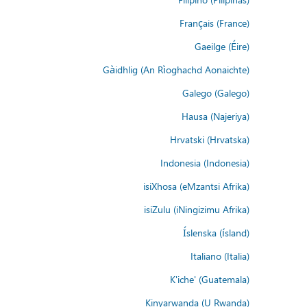
Français (France)
Gaeilge (Éire)
Gàidhlig (An Rìoghachd Aonaichte)
Galego (Galego)
Hausa (Najeriya)
Hrvatski (Hrvatska)
Indonesia (Indonesia)
isiXhosa (eMzantsi Afrika)
isiZulu (iNingizimu Afrika)
Íslenska (ísland)
Italiano (Italia)
K'iche' (Guatemala)
Kinyarwanda (U Rwanda)