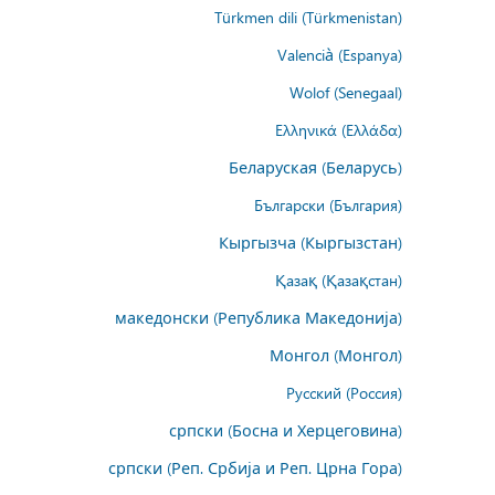
Türkmen dili (Türkmenistan)
Valencià (Espanya)
Wolof (Senegaal)
Ελληνικά (Ελλάδα)
Беларуская (Беларусь)
Български (България)
Кыргызча (Кыргызстан)
Қазақ (Қазақстан)
македонски (Република Македонија)
Монгол (Монгол)
Русский (Россия)
српски (Босна и Херцеговина)
српски (Реп. Србија и Реп. Црна Гора)