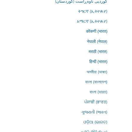
کوردیی ناوەڕاست (کوردستان)
ትግርኛ (ኢትዮጵያ)
አማርኛ (ኢትዮጵያ)
कोंकणी (भारत)
नेपाली (नेपाल)
मराठी (भारत)
हिन्दी (भारत)
অসমীয়া (ভাৰত)
বাংলা (বাংলাদেশ)
বাংলা (ভারত)
ਪੰਜਾਬੀ (ਭਾਰਤ)
ગુજરાતી (ભારત)
ଓଡ଼ିଆ (ଭାରତ)
தமிழ் (இந்தியா)