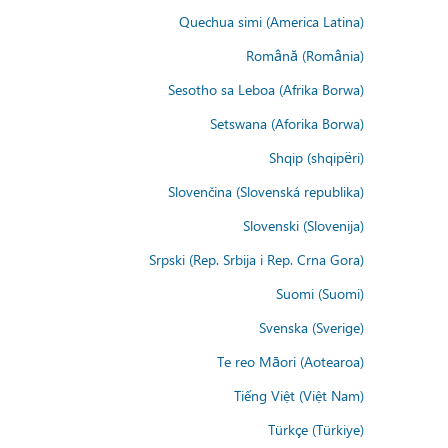
Quechua simi (America Latina)
Română (România)
Sesotho sa Leboa (Afrika Borwa)
Setswana (Aforika Borwa)
Shqip (shqipëri)
Slovenčina (Slovenská republika)
Slovenski (Slovenija)
Srpski (Rep. Srbija i Rep. Crna Gora)
Suomi (Suomi)
Svenska (Sverige)
Te reo Māori (Aotearoa)
Tiếng Việt (Việt Nam)
Türkçe (Türkiye)