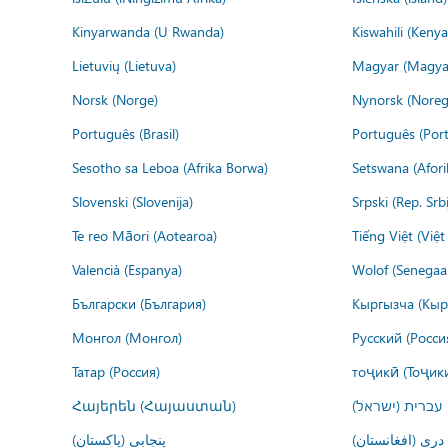
Kinyarwanda (U Rwanda)
Kiswahili (Kenya
Lietuvių (Lietuva)
Magyar (Magya
Norsk (Norge)
Nynorsk (Noreg
Português (Brasil)
Português (Port
Sesotho sa Leboa (Afrika Borwa)
Setswana (Afor
Slovenski (Slovenija)
Srpski (Rep. Srb
Te reo Māori (Aotearoa)
Tiếng Việt (Việ
Valencià (Espanya)
Wolof (Senegaal
Български (България)
Кыргызча (Кыр
Монгол (Монгол)
Русский (Росси
Татар (Россия)
тоҷикӣ (Тоҷик
Հայերեն (Հայաստան)
עברית (ישראל)
درى (افغانستان)
پنجابی (پاکستان)