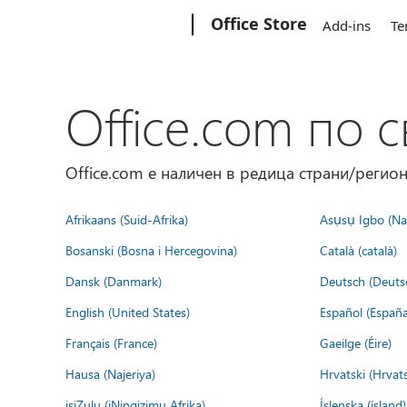
Microsoft
Office Store
Add-ins
Te
Office.com по с
Office.com е наличен в редица страни/регион
Afrikaans (Suid-Afrika)
Asụsụ Igbo (Naị
Bosanski (Bosna i Hercegovina)
Català (català)
Dansk (Danmark)
Deutsch (Deuts
English (United States)
Español (España
Français (France)
Gaeilge (Éire)
Hausa (Najeriya)
Hrvatski (Hrvat
isiZulu (iNingizimu Afrika)
Íslenska (ísland)