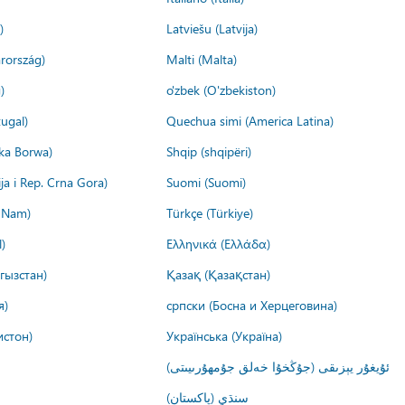
)
Latviešu (Latvija)
rország)
Malti (Malta)
)
o'zbek (O'zbekiston)
ugal)
Quechua simi (America Latina)
ika Borwa)
Shqip (shqipëri)
ija i Rep. Crna Gora)
Suomi (Suomi)
t Nam)
Türkçe (Türkiye)
)
Ελληνικά (Ελλάδα)
гызстан)
Қазақ (Қазақстан)
я)
српски (Босна и Херцеговина)
истон)
Українська (Україна)
ئۇيغۇر يېزىقى (جۇڭخۇا خەلق جۇمھۇرىيىتى)
سنڌي (پاکستان)