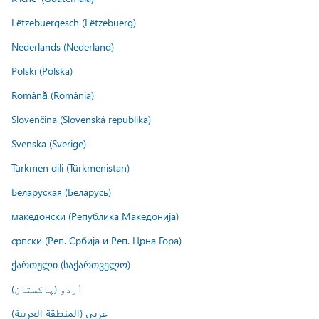
Lëtzebuergesch (Lëtzebuerg)
Nederlands (Nederland)
Polski (Polska)
Română (România)
Slovenčina (Slovenská republika)
Svenska (Sverige)
Türkmen dili (Türkmenistan)
Беларуская (Беларусь)
македонски (Република Македонија)
српски (Реп. Србија и Реп. Црна Гора)
ქართული (საქართველო)
اُردو (پاکستان)
عربي (المنطقة العربية)