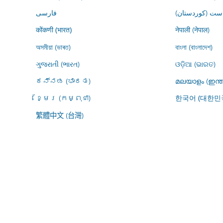
ڕاست (کوردستان
فارسى
नेपाली (नेपाल)
कोंकणी (भारत)
অসমীয়া (ভাৰত)
বাংলা (বাংলাদেশ)
ગુજરાતી (ભારત)
ଓଡ଼ିଆ (ଭାରତ)
ಕನ್ನಡ (ಭಾರತ)
മലയാളം (ഇന്ത
ខ្មែរ (កម្ពុជា)
한국어 (대한민
繁體中文 (台灣)