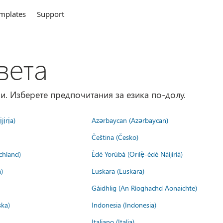
mplates
Support
вета
и. Изберете предпочитания за езика по-долу.
jịrịa)
Azərbaycan (Azərbaycan)
Čeština (Česko)
chland)
Èdè Yorùbá (Orilẹ̀-èdè Nàìjíríà)
)
Euskara (Euskara)
Gàidhlig (An Rìoghachd Aonaichte)
ska)
Indonesia (Indonesia)
Italiano (Italia)