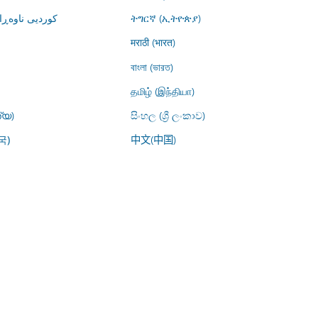
کوردیی ناوە)
ትግርኛ (ኢትዮጵያ)
मराठी (भारत)
বাংলা (ভারত)
தமிழ் (இந்தியா)
്യ)
සිංහල (ශ්‍රී ලංකාව)
中文(中国)
국)