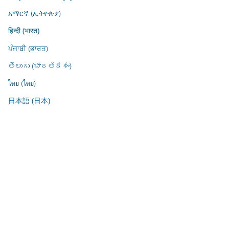
አማርኛ (ኢትዮጵያ)
हिन्दी (भारत)
ਪੰਜਾਬੀ (ਭਾਰਤ)
తెలుగు (భారతదేశం)
ไทย (ไทย)
日本語 (日本)