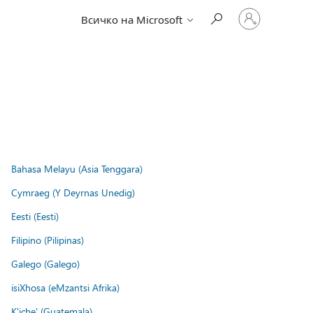
Влезте
Всичко на Microsoft
във
вашия
акаунт
Bahasa Melayu (Asia Tenggara)
Cymraeg (Y Deyrnas Unedig)
Eesti (Eesti)
Filipino (Pilipinas)
Galego (Galego)
isiXhosa (eMzantsi Afrika)
K'iche' (Guatemala)