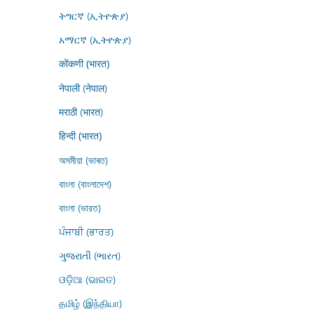
ትግርኛ (ኢትዮጵያ)
አማርኛ (ኢትዮጵያ)
कोंकणी (भारत)
नेपाली (नेपाल)
मराठी (भारत)
हिन्दी (भारत)
অসমীয়া (ভাৰত)
বাংলা (বাংলাদেশ)
বাংলা (ভারত)
ਪੰਜਾਬੀ (ਭਾਰਤ)
ગુજરાતી (ભારત)
ଓଡ଼ିଆ (ଭାରତ)
தமிழ் (இந்தியா)