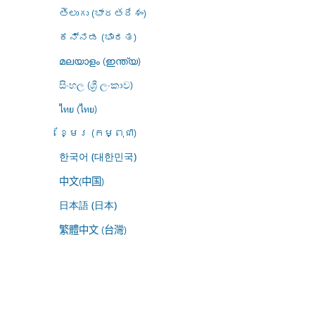
తెలుగు (భారతదేశం)
ಕನ್ನಡ (ಭಾರತ)
മലയാളം (ഇന്ത്യ)
සිංහල (ශ්‍රී ලංකාව)
ไทย (ไทย)
ខ្មែរ (កម្ពុជា)
한국어 (대한민국)
中文(中国)
日本語 (日本)
繁體中文 (台灣)