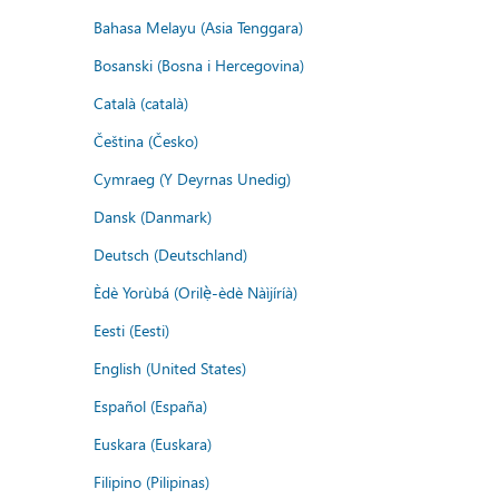
Bahasa Melayu (Asia Tenggara)
Bosanski (Bosna i Hercegovina)
Català (català)
Čeština (Česko)
Cymraeg (Y Deyrnas Unedig)
Dansk (Danmark)
Deutsch (Deutschland)
Èdè Yorùbá (Orilẹ̀-èdè Nàìjíríà)
Eesti (Eesti)
English (United States)
Español (España)
Euskara (Euskara)
Filipino (Pilipinas)