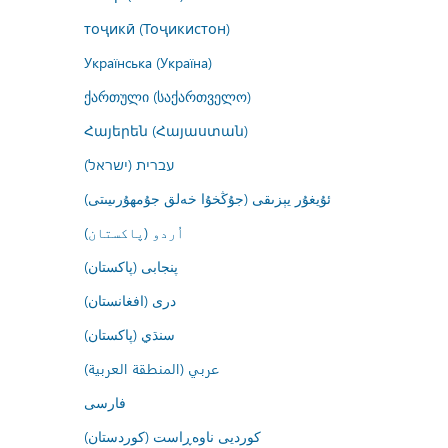
тоҷикӣ (Тоҷикистон)
Українська (Україна)
ქართული (საქართველო)
Հայերեն (Հայաստան)
עברית (ישראל)
ئۇيغۇر يېزىقى (جۇڭخۇا خەلق جۇمھۇرىيىتى)
اُردو (پاکستان)
پنجابی (پاکستان)
درى (افغانستان)
سنڌي (پاکستان)
عربي (المنطقة العربية)
فارسى
کوردیی ناوەڕاست (کوردستان)