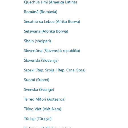
Quechua simi (America Latina)
Română (România)
Sesotho sa Leboa (Afrika Borwa)
Setswana (Aforika Borwa)
Shqip (shqipëri)
Slovenčina (Slovenská republika)
Slovenski (Slovenija)
Srpski (Rep. Srbija i Rep. Crna Gora)
Suomi (Suomi)
Svenska (Sverige)
Te reo Māori (Aotearoa)
Tiếng Việt (Việt Nam)
Türkçe (Türkiye)