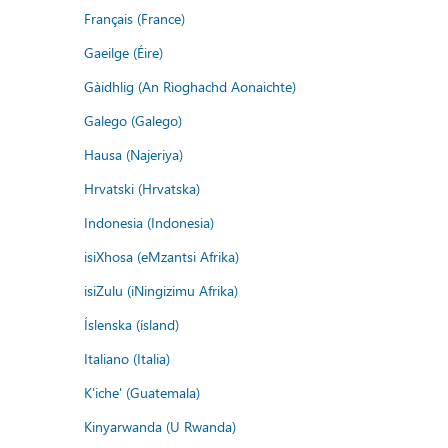
Français (France)
Gaeilge (Éire)
Gàidhlig (An Rìoghachd Aonaichte)
Galego (Galego)
Hausa (Najeriya)
Hrvatski (Hrvatska)
Indonesia (Indonesia)
isiXhosa (eMzantsi Afrika)
isiZulu (iNingizimu Afrika)
Íslenska (ísland)
Italiano (Italia)
K'iche' (Guatemala)
Kinyarwanda (U Rwanda)