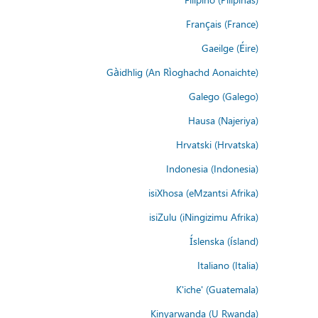
Français (France)
Gaeilge (Éire)
Gàidhlig (An Rìoghachd Aonaichte)
Galego (Galego)
Hausa (Najeriya)
Hrvatski (Hrvatska)
Indonesia (Indonesia)
isiXhosa (eMzantsi Afrika)
isiZulu (iNingizimu Afrika)
Íslenska (ísland)
Italiano (Italia)
K'iche' (Guatemala)
Kinyarwanda (U Rwanda)