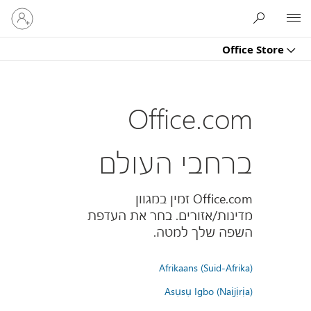
היכנס
Microsoft
לחשבון
שלך
Office Store
Office.com
ברחבי העולם
Office.com זמין במגוון
מדינות/אזורים. בחר את העדפת
השפה שלך למטה.
Afrikaans (Suid-Afrika)
Asụsụ Igbo (Naịjịrịa)