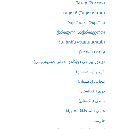
Татар (Россия)
тоҷикӣ (Тоҷикистон)
Українська (Україна)
ქართული (საქართველო)
Հայերեն (Հայաստան)
עברית (ישראל)
ئۇيغۇر يېزىقى (جۇڭخۇا خەلق جۇمھۇرىيىتى)
اُردو (پاکستان)
پنجابی (پاکستان)
درى (افغانستان)
سنڌي (پاکستان)
عربي (المنطقة العربية)
فارسى