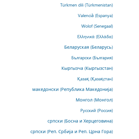
Türkmen dili (Türkmenistan)
Valencià (Espanya)
Wolof (Senegaal)
Ελληνικά (Ελλάδα)
Беларуская (Беларусь)
Български (България)
Кыргызча (Кыргызстан)
Қазақ (Қазақстан)
македонски (Република Македонија)
Монгол (Монгол)
Русский (Россия)
српски (Босна и Херцеговина)
српски (Реп. Србија и Реп. Црна Гора)