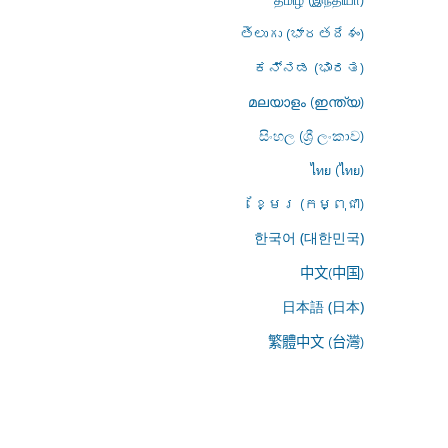
తెలుగు (భారతదేశం)
ಕನ್ನಡ (ಭಾರತ)
മലയാളം (ഇന്ത്യ)
සිංහල (ශ්‍රී ලංකාව)
ไทย (ไทย)
ខ្មែរ (កម្ពុជា)
한국어 (대한민국)
中文(中国)
日本語 (日本)
繁體中文 (台灣)