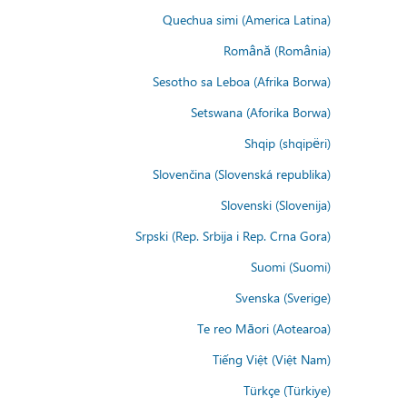
Quechua simi (America Latina)
Română (România)
Sesotho sa Leboa (Afrika Borwa)
Setswana (Aforika Borwa)
Shqip (shqipëri)
Slovenčina (Slovenská republika)
Slovenski (Slovenija)
Srpski (Rep. Srbija i Rep. Crna Gora)
Suomi (Suomi)
Svenska (Sverige)
Te reo Māori (Aotearoa)
Tiếng Việt (Việt Nam)
Türkçe (Türkiye)