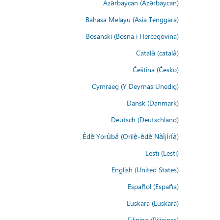
Azərbaycan (Azərbaycan)
Bahasa Melayu (Asia Tenggara)
Bosanski (Bosna i Hercegovina)
Català (català)
Čeština (Česko)
Cymraeg (Y Deyrnas Unedig)
Dansk (Danmark)
Deutsch (Deutschland)
Èdè Yorùbá (Orilẹ̀-èdè Nàìjíríà)
Eesti (Eesti)
English (United States)
Español (España)
Euskara (Euskara)
Filipino (Pilipinas)