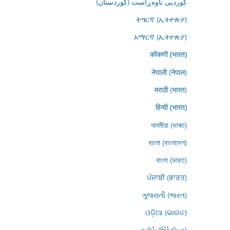
کوردیی ناوەڕاست (کوردستان)
ትግርኛ (ኢትዮጵያ)
አማርኛ (ኢትዮጵያ)
कोंकणी (भारत)
नेपाली (नेपाल)
मराठी (भारत)
हिन्दी (भारत)
অসমীয়া (ভাৰত)
বাংলা (বাংলাদেশ)
বাংলা (ভারত)
ਪੰਜਾਬੀ (ਭਾਰਤ)
ગુજરાતી (ભારત)
ଓଡ଼ିଆ (ଭାରତ)
தமிழ் (இந்தியா)