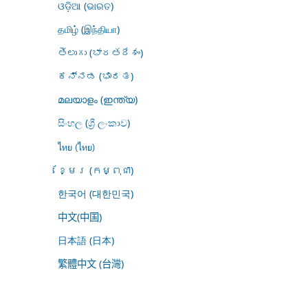
ଓଡ଼ିଆ (ଭାରତ)
தமிழ் (இந்தியா)
తెలుగు (భారతదేశం)
ಕನ್ನಡ (ಭಾರತ)
മലയാളം (ഇന്ത്യ)
සිංහල (ශ්‍රී ලංකාව)
ไทย (ไทย)
ខ្មែរ (កម្ពុជា)
한국어 (대한민국)
中文(中国)
日本語 (日本)
繁體中文 (台灣)