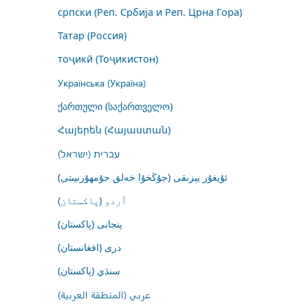
српски (Реп. Србија и Реп. Црна Гора)
Татар (Россия)
тоҷикӣ (Тоҷикистон)
Українська (Україна)
ქართული (საქართველო)
Հայերեն (Հայաստան)
עברית (ישראל)
ئۇيغۇر يېزىقى (جۇڭخۇا خەلق جۇمھۇرىيىتى)
اُردو (پاکستان)
پنجابی (پاکستان)
درى (افغانستان)
سنڌي (پاکستان)
عربي (المنطقة العربية)