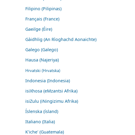
Filipino (Pilipinas)
Français (France)
Gaeilge (Éire)
Gàidhlig (An Rìoghachd Aonaichte)
Galego (Galego)
Hausa (Najeriya)
Hrvatski (Hrvatska)
Indonesia (Indonesia)
isiXhosa (eMzantsi Afrika)
isiZulu (iNingizimu Afrika)
Íslenska (ísland)
Italiano (Italia)
K'iche' (Guatemala)