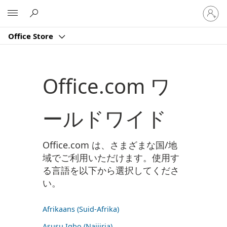
ア
Microsoft
カ
ウ
Office Store
ン
ト
に
サ
Office.com ワ
イ
ン
イ
ールドワイド
ン
す
る
Office.com は、さまざまな国/地
域でご利用いただけます。使用す
る言語を以下から選択してくださ
い。
Afrikaans (Suid-Afrika)
Asụsụ Igbo (Naịjịrịa)