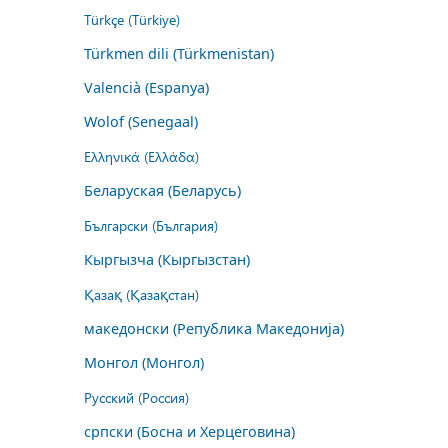
Türkçe (Türkiye)
Türkmen dili (Türkmenistan)
Valencià (Espanya)
Wolof (Senegaal)
Ελληνικά (Ελλάδα)
Беларуская (Беларусь)
Български (България)
Кыргызча (Кыргызстан)
Қазақ (Қазақстан)
македонски (Република Македонија)
Монгол (Монгол)
Русский (Россия)
српски (Босна и Херцеговина)