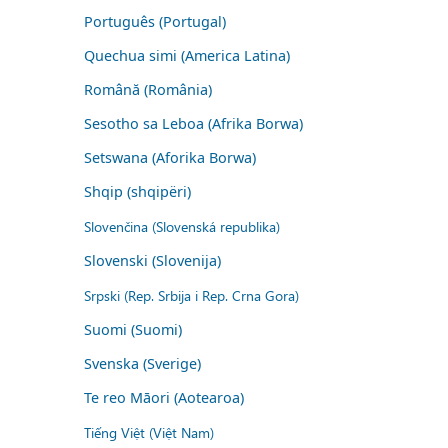
Português (Portugal)
Quechua simi (America Latina)
Română (România)
Sesotho sa Leboa (Afrika Borwa)
Setswana (Aforika Borwa)
Shqip (shqipëri)
Slovenčina (Slovenská republika)
Slovenski (Slovenija)
Srpski (Rep. Srbija i Rep. Crna Gora)
Suomi (Suomi)
Svenska (Sverige)
Te reo Māori (Aotearoa)
Tiếng Việt (Việt Nam)