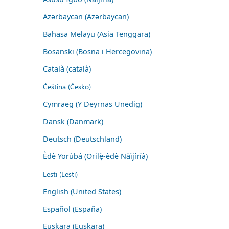
Azərbaycan (Azərbaycan)
Bahasa Melayu (Asia Tenggara)
Bosanski (Bosna i Hercegovina)
Català (català)
Čeština (Česko)
Cymraeg (Y Deyrnas Unedig)
Dansk (Danmark)
Deutsch (Deutschland)
Èdè Yorùbá (Orilẹ̀-èdè Nàìjíríà)
Eesti (Eesti)
English (United States)
Español (España)
Euskara (Euskara)