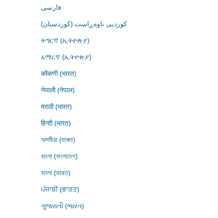
فارسى
کوردیی ناوەڕاست (کوردستان)
ትግርኛ (ኢትዮጵያ)
አማርኛ (ኢትዮጵያ)
कोंकणी (भारत)
नेपाली (नेपाल)
मराठी (भारत)
हिन्दी (भारत)
অসমীয়া (ভাৰত)
বাংলা (বাংলাদেশ)
বাংলা (ভারত)
ਪੰਜਾਬੀ (ਭਾਰਤ)
ગુજરાતી (ભારત)