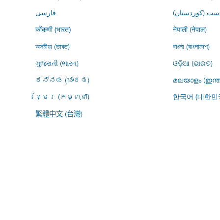
ڕاست (کوردستان
فارسى
नेपाली (नेपाल)
कोंकणी (भारत)
অসমীয়া (ভাৰত)
বাংলা (বাংলাদেশ)
ગુજરાતી (ભારત)
ଓଡ଼ିଆ (ଭାରତ)
ಕನ್ನಡ (ಭಾರತ)
മലയാളം (ഇന്ത
ខ្មែរ (កម្ពុជា)
한국어 (대한민
繁體中文 (台灣)