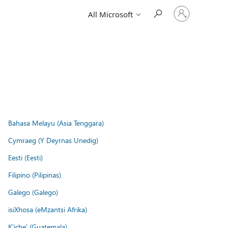
Sign
All Microsoft
in
to
your
account
Bahasa Melayu (Asia Tenggara)
Cymraeg (Y Deyrnas Unedig)
Eesti (Eesti)
Filipino (Pilipinas)
Galego (Galego)
isiXhosa (eMzantsi Afrika)
K'iche' (Guatemala)