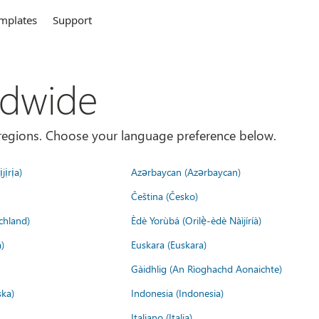
mplates
Support
ldwide
es/regions. Choose your language preference below.
jịrịa)
Azərbaycan (Azərbaycan)
Čeština (Česko)
chland)
Èdè Yorùbá (Orilẹ̀-èdè Nàìjíríà)
)
Euskara (Euskara)
Gàidhlig (An Rìoghachd Aonaichte)
ska)
Indonesia (Indonesia)
Italiano (Italia)