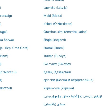
)
Latviešu (Latvija)
rország)
Malti (Malta)
)
o'zbek (O'zbekiston)
ugal)
Quechua simi (America Latina)
ika Borwa)
Shqip (shqipëri)
ija i Rep. Crna Gora)
Suomi (Suomi)
t Nam)
Türkçe (Türkiye)
)
Ελληνικά (Ελλάδα)
ргызстан)
Қазақ (Қазақстан)
я)
српски (Босна и Херцеговина)
кистон)
Українська (Україна)
ئۇيغۇر يېزىقى (جۇڭخۇا خەلق جۇمھۇرىيىتى)
سنڌي (پاکستان)