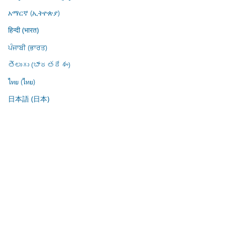
አማርኛ (ኢትዮጵያ)
हिन्दी (भारत)
ਪੰਜਾਬੀ (ਭਾਰਤ)
తెలుగు (భారతదేశం)
ไทย (ไทย)
日本語 (日本)