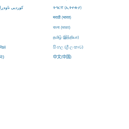
کوردیی ناوە)
ትግርኛ (ኢትዮጵያ)
मराठी (भारत)
বাংলা (ভারত)
தமிழ் (இந்தியா)
്യ)
සිංහල (ශ්‍රී ලංකාව)
中文(中国)
국)