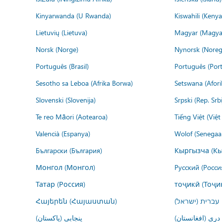
Kinyarwanda (U Rwanda)
Kiswahili (Kenya
Lietuvių (Lietuva)
Magyar (Magya
Norsk (Norge)
Nynorsk (Noreg
Português (Brasil)
Português (Port
Sesotho sa Leboa (Afrika Borwa)
Setswana (Afor
Slovenski (Slovenija)
Srpski (Rep. Srb
Te reo Māori (Aotearoa)
Tiếng Việt (Việ
Valencià (Espanya)
Wolof (Senegaal
Български (България)
Кыргызча (Кы
Монгол (Монгол)
Русский (Росси
Татар (Россия)
тоҷикӣ (Тоҷи
Հայերեն (Հայաստան)
עברית (ישראל)
درى (افغانستان)
پنجابی (پاکستان)