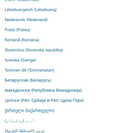
Lëtzebuergesch (Lëtzebuerg)
Nederlands (Nederland)
Polski (Polska)
Română (România)
Slovenčina (Slovenská republika)
Svenska (Sverige)
Türkmen dili (Türkmenistan)
Беларуская (Беларусь)
македонски (Република Македонија)
српски (Реп. Србија и Реп. Црна Гора)
ქართული (საქართველო)
اُردو (پاکستان)
عربي (المنطقة العربية)