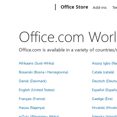
Microsoft
Office Store
Add-ins
Te
Office.com Wor
Office.com is available in a variety of countri
Afrikaans (Suid-Afrika)
Asụsụ Igbo (Naị
Bosanski (Bosna i Hercegovina)
Català (català)
Dansk (Danmark)
Deutsch (Deuts
English (United States)
Español (España
Français (France)
Gaeilge (Éire)
Hausa (Najeriya)
Hrvatski (Hrvat
isiZulu (iNingizimu Afrika)
Íslenska (ísland)