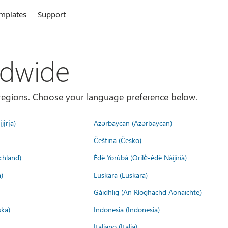
mplates
Support
ldwide
es/regions. Choose your language preference below.
jịrịa)
Azərbaycan (Azərbaycan)
Čeština (Česko)
chland)
Èdè Yorùbá (Orilẹ̀-èdè Nàìjíríà)
)
Euskara (Euskara)
Gàidhlig (An Rìoghachd Aonaichte)
ska)
Indonesia (Indonesia)
Italiano (Italia)