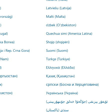
)
Latviešu (Latvija)
rország)
Malti (Malta)
)
o'zbek (O'zbekiston)
ugal)
Quechua simi (America Latina)
ika Borwa)
Shqip (shqipëri)
ija i Rep. Crna Gora)
Suomi (Suomi)
t Nam)
Türkçe (Türkiye)
)
Ελληνικά (Ελλάδα)
ргызстан)
Қазақ (Қазақстан)
я)
српски (Босна и Херцеговина)
кистон)
Українська (Україна)
ئۇيغۇر يېزىقى (جۇڭخۇا خەلق جۇمھۇرىيىتى)
سنڌي (پاکستان)