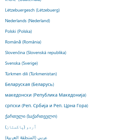
Lëtzebuergesch (Lëtzebuerg)
Nederlands (Nederland)
Polski (Polska)
Română (România)
Slovenčina (Slovenská republika)
Svenska (Sverige)
Türkmen dili (Türkmenistan)
Беларуская (Беларусь)
македонски (Република Македонија)
српски (Реп. Србија и Реп. Црна Гора)
ქართული (საქართველო)
اُردو (پاکستان)
عربي (المنطقة العربية)