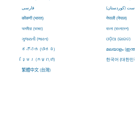
ڕاست (کوردستان
فارسى
नेपाली (नेपाल)
कोंकणी (भारत)
অসমীয়া (ভাৰত)
বাংলা (বাংলাদেশ)
ગુજરાતી (ભારત)
ଓଡ଼ିଆ (ଭାରତ)
ಕನ್ನಡ (ಭಾರತ)
മലയാളം (ഇന്ത
ខ្មែរ (កម្ពុជា)
한국어 (대한민
繁體中文 (台灣)