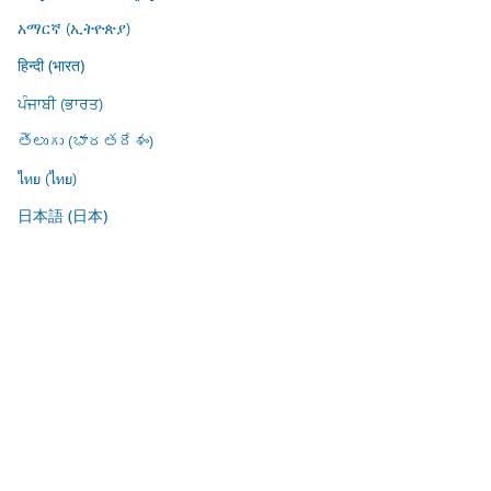
አማርኛ (ኢትዮጵያ)
हिन्दी (भारत)
ਪੰਜਾਬੀ (ਭਾਰਤ)
తెలుగు (భారతదేశం)
ไทย (ไทย)
日本語 (日本)