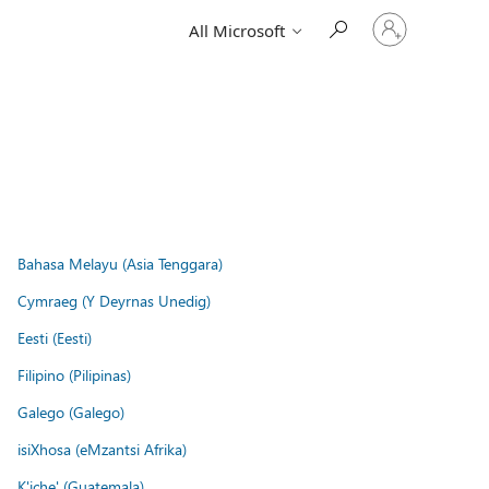
Sign
All Microsoft
in
to
your
account
Bahasa Melayu (Asia Tenggara)
Cymraeg (Y Deyrnas Unedig)
Eesti (Eesti)
Filipino (Pilipinas)
Galego (Galego)
isiXhosa (eMzantsi Afrika)
K'iche' (Guatemala)