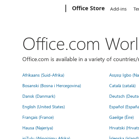
Microsoft
Office Store
Add-ins
Te
Office.com Wor
Office.com is available in a variety of countri
Afrikaans (Suid-Afrika)
Asụsụ Igbo (Naị
Bosanski (Bosna i Hercegovina)
Català (català)
Dansk (Danmark)
Deutsch (Deuts
English (United States)
Español (España
Français (France)
Gaeilge (Éire)
Hausa (Najeriya)
Hrvatski (Hrvat
isiZulu (iNingizimu Afrika)
Íslenska (ísland)