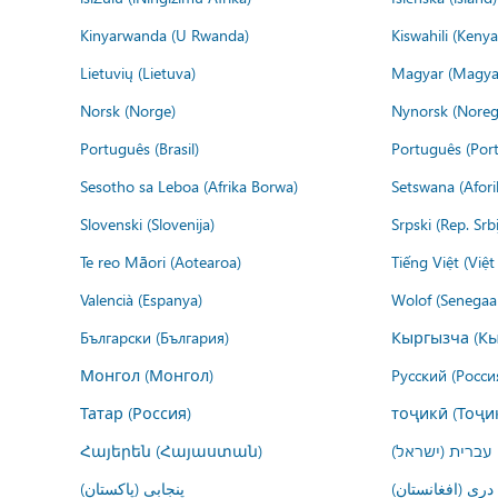
Kinyarwanda (U Rwanda)
Kiswahili (Kenya
Lietuvių (Lietuva)
Magyar (Magya
Norsk (Norge)
Nynorsk (Noreg
Português (Brasil)
Português (Port
Sesotho sa Leboa (Afrika Borwa)
Setswana (Afor
Slovenski (Slovenija)
Srpski (Rep. Srb
Te reo Māori (Aotearoa)
Tiếng Việt (Việ
Valencià (Espanya)
Wolof (Senegaal
Български (България)
Кыргызча (Кы
Монгол (Монгол)
Русский (Росси
Татар (Россия)
тоҷикӣ (Тоҷи
Հայերեն (Հայաստան)
עברית (ישראל)
درى (افغانستان)
پنجابی (پاکستان)