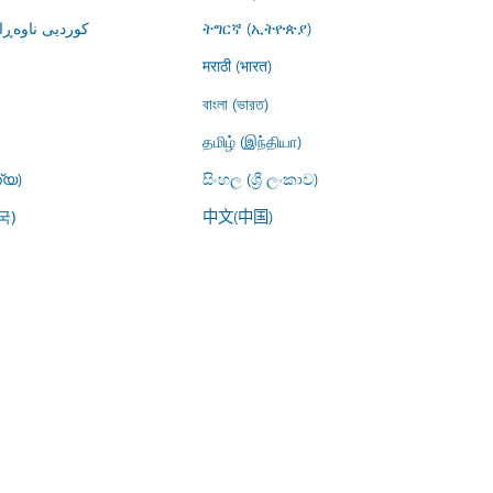
کوردیی ناوە)
ትግርኛ (ኢትዮጵያ)
मराठी (भारत)
বাংলা (ভারত)
தமிழ் (இந்தியா)
്യ)
සිංහල (ශ්‍රී ලංකාව)
中文(中国)
국)