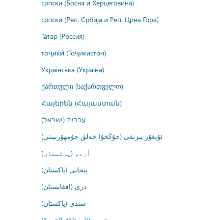
српски (Босна и Херцеговина)
српски (Реп. Србија и Реп. Црна Гора)
Татар (Россия)
тоҷикӣ (Тоҷикистон)
Українська (Україна)
ქართული (საქართველო)
Հայերեն (Հայաստան)
עברית (ישראל)
ئۇيغۇر يېزىقى (جۇڭخۇا خەلق جۇمھۇرىيىتى)
اُردو (پاکستان)
پنجابی (پاکستان)
درى (افغانستان)
سنڌي (پاکستان)
عربي (المنطقة العربية)