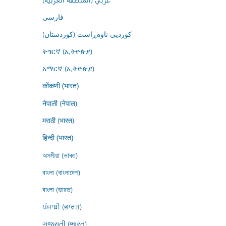
فارسى
کوردیی ناوەڕاست (کوردستان)
ትግርኛ (ኢትዮጵያ)
አማርኛ (ኢትዮጵያ)
कोंकणी (भारत)
नेपाली (नेपाल)
मराठी (भारत)
हिन्दी (भारत)
অসমীয়া (ভাৰত)
বাংলা (বাংলাদেশ)
বাংলা (ভারত)
ਪੰਜਾਬੀ (ਭਾਰਤ)
ગુજરાતી (ભારત)