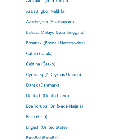
Afrikaans (Suid-Afrika)
Asụsụ Igbo (Naịjịrịa)
Azərbaycan (Azərbaycan)
Bahasa Melayu (Asia Tenggara)
Bosanski (Bosna i Hercegovina)
Català (català)
Čeština (Česko)
Cymraeg (Y Deyrnas Unedig)
Dansk (Danmark)
Deutsch (Deutschland)
Èdè Yorùbá (Orilẹ̀-èdè Nàìjíríà)
Eesti (Eesti)
English (United States)
Español (España)