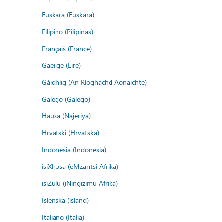
Euskara (Euskara)
Filipino (Pilipinas)
Français (France)
Gaeilge (Éire)
Gàidhlig (An Rìoghachd Aonaichte)
Galego (Galego)
Hausa (Najeriya)
Hrvatski (Hrvatska)
Indonesia (Indonesia)
isiXhosa (eMzantsi Afrika)
isiZulu (iNingizimu Afrika)
Íslenska (ísland)
Italiano (Italia)