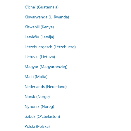
K'iche' (Guatemala)
Kinyarwanda (U Rwanda)
Kiswahili (Kenya)
Latviešu (Latvija)
Lëtzebuergesch (Lëtzebuerg)
Lietuvių (Lietuva)
Magyar (Magyarország)
Malti (Malta)
Nederlands (Nederland)
Norsk (Norge)
Nynorsk (Noreg)
o'zbek (O'zbekiston)
Polski (Polska)