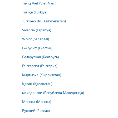
Tiếng Việt (Việt Nam)
Türkçe (Türkiye)
Türkmen dili (Türkmenistan)
Valencià (Espanya)
Wolof (Senegaal)
Ελληνικά (Ελλάδα)
Беларуская (Беларусь)
Български (България)
Кыргызча (Кыргызстан)
Қазақ (Қазақстан)
македонски (Република Македонија)
Монгол (Монгол)
Русский (Россия)