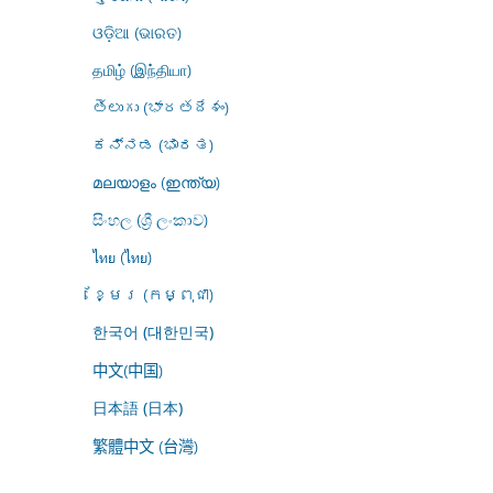
ଓଡ଼ିଆ (ଭାରତ)
தமிழ் (இந்தியா)
తెలుగు (భారతదేశం)
ಕನ್ನಡ (ಭಾರತ)
മലയാളം (ഇന്ത്യ)
සිංහල (ශ්‍රී ලංකාව)
ไทย (ไทย)
ខ្មែរ (កម្ពុជា)
한국어 (대한민국)
中文(中国)
日本語 (日本)
繁體中文 (台灣)