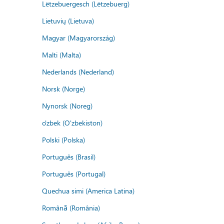
Lëtzebuergesch (Lëtzebuerg)
Lietuvių (Lietuva)
Magyar (Magyarország)
Malti (Malta)
Nederlands (Nederland)
Norsk (Norge)
Nynorsk (Noreg)
o'zbek (O'zbekiston)
Polski (Polska)
Português (Brasil)
Português (Portugal)
Quechua simi (America Latina)
Română (România)