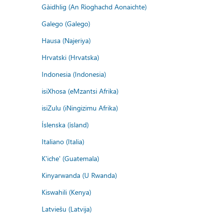
Gàidhlig (An Rìoghachd Aonaichte)
Galego (Galego)
Hausa (Najeriya)
Hrvatski (Hrvatska)
Indonesia (Indonesia)
isiXhosa (eMzantsi Afrika)
isiZulu (iNingizimu Afrika)
Íslenska (ísland)
Italiano (Italia)
K'iche' (Guatemala)
Kinyarwanda (U Rwanda)
Kiswahili (Kenya)
Latviešu (Latvija)