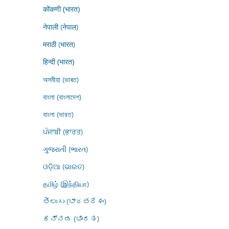
कोंकणी (भारत)
नेपाली (नेपाल)
मराठी (भारत)
हिन्दी (भारत)
অসমীয়া (ভাৰত)
বাংলা (বাংলাদেশ)
বাংলা (ভারত)
ਪੰਜਾਬੀ (ਭਾਰਤ)
ગુજરાતી (ભારત)
ଓଡ଼ିଆ (ଭାରତ)
தமிழ் (இந்தியா)
తెలుగు (భారతదేశం)
ಕನ್ನಡ (ಭಾರತ)