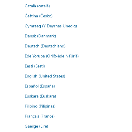
Català (català)
Čeština (Česko)
Cymraeg (Y Deyrnas Unedig)
Dansk (Danmark)
Deutsch (Deutschland)
Èdè Yorùbá (Orilẹ̀-èdè Nàìjíríà)
Eesti (Eesti)
English (United States)
Español (España)
Euskara (Euskara)
Filipino (Pilipinas)
Français (France)
Gaeilge (Éire)