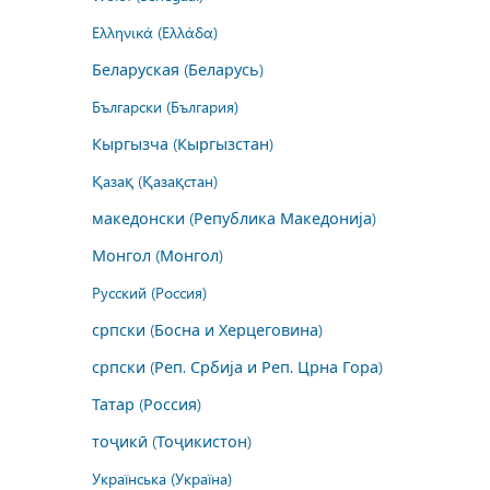
Ελληνικά (Ελλάδα)
Беларуская (Беларусь)
Български (България)
Кыргызча (Кыргызстан)
Қазақ (Қазақстан)
македонски (Република Македонија)
Монгол (Монгол)
Русский (Россия)
српски (Босна и Херцеговина)
српски (Реп. Србија и Реп. Црна Гора)
Татар (Россия)
тоҷикӣ (Тоҷикистон)
Українська (Україна)