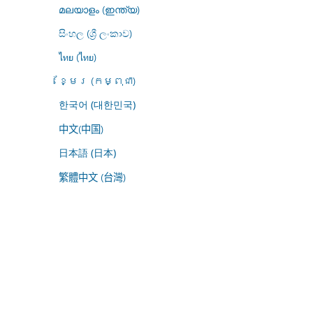
മലയാളം (ഇന്ത്യ)
සිංහල (ශ්‍රී ලංකාව)
ไทย (ไทย)
ខ្មែរ (កម្ពុជា)
한국어 (대한민국)
中文(中国)
日本語 (日本)
繁體中文 (台灣)