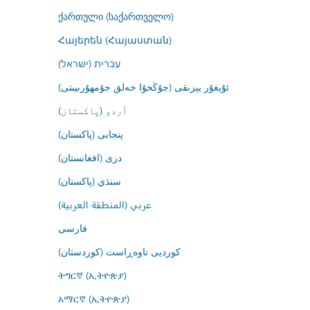
ქართული (საქართველო)
Հայերեն (Հայաստան)
עברית (ישראל)
ئۇيغۇر يېزىقى (جۇڭخۇا خەلق جۇمھۇرىيىتى)
اُردو (پاکستان)
پنجابی (پاکستان)
درى (افغانستان)
سنڌي (پاکستان)
عربي (المنطقة العربية)
فارسى
کوردیی ناوەڕاست (کوردستان)
ትግርኛ (ኢትዮጵያ)
አማርኛ (ኢትዮጵያ)