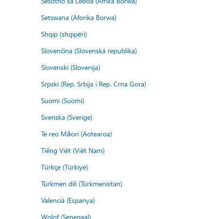
Sesotho sa Leboa (Afrika Borwa)
Setswana (Aforika Borwa)
Shqip (shqipëri)
Slovenčina (Slovenská republika)
Slovenski (Slovenija)
Srpski (Rep. Srbija i Rep. Crna Gora)
Suomi (Suomi)
Svenska (Sverige)
Te reo Māori (Aotearoa)
Tiếng Việt (Việt Nam)
Türkçe (Türkiye)
Türkmen dili (Türkmenistan)
Valencià (Espanya)
Wolof (Senegaal)