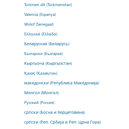
Türkmen dili (Türkmenistan)
Valencià (Espanya)
Wolof (Senegaal)
Ελληνικά (Ελλάδα)
Беларуская (Беларусь)
Български (България)
Кыргызча (Кыргызстан)
Қазақ (Қазақстан)
македонски (Република Македонија)
Монгол (Монгол)
Русский (Россия)
српски (Босна и Херцеговина)
српски (Реп. Србија и Реп. Црна Гора)