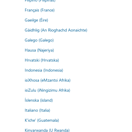
Français (France)
Gaeilge (Éire)
Gàidhlig (An Rìoghachd Aonaichte)
Galego (Galego)
Hausa (Najeriya)
Hrvatski (Hrvatska)
Indonesia (Indonesia)
isiXhosa (eMzantsi Afrika)
isiZulu (iNingizimu Afrika)
Íslenska (ísland)
Italiano (Italia)
K'iche' (Guatemala)
Kinyarwanda (U Rwanda)