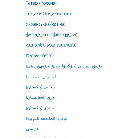
Татар (Россия)
тоҷикӣ (Тоҷикистон)
Українська (Україна)
ქართული (საქართველო)
Հայերեն (Հայաստան)
עברית (ישראל)
ئۇيغۇر يېزىقى (جۇڭخۇا خەلق جۇمھۇرىيىتى)
اُردو (پاکستان)
پنجابی (پاکستان)
درى (افغانستان)
سنڌي (پاکستان)
عربي (المنطقة العربية)
فارسى