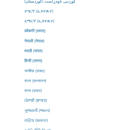
کوردیی ناوەڕاست (کوردستان)
ትግርኛ (ኢትዮጵያ)
አማርኛ (ኢትዮጵያ)
कोंकणी (भारत)
नेपाली (नेपाल)
मराठी (भारत)
हिन्दी (भारत)
অসমীয়া (ভাৰত)
বাংলা (বাংলাদেশ)
বাংলা (ভারত)
ਪੰਜਾਬੀ (ਭਾਰਤ)
ગુજરાતી (ભારત)
ଓଡ଼ିଆ (ଭାରତ)
தமிழ் (இந்தியா)