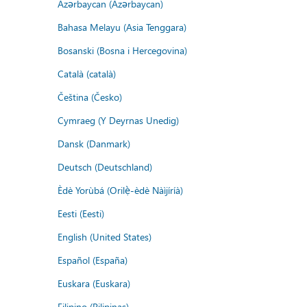
Azərbaycan (Azərbaycan)
Bahasa Melayu (Asia Tenggara)
Bosanski (Bosna i Hercegovina)
Català (català)
Čeština (Česko)
Cymraeg (Y Deyrnas Unedig)
Dansk (Danmark)
Deutsch (Deutschland)
Èdè Yorùbá (Orilẹ̀-èdè Nàìjíríà)
Eesti (Eesti)
English (United States)
Español (España)
Euskara (Euskara)
Filipino (Pilipinas)