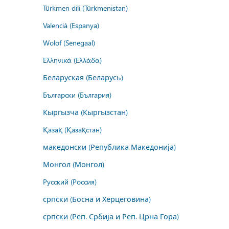
Türkmen dili (Türkmenistan)
Valencià (Espanya)
Wolof (Senegaal)
Ελληνικά (Ελλάδα)
Беларуская (Беларусь)
Български (България)
Кыргызча (Кыргызстан)
Қазақ (Қазақстан)
македонски (Република Македонија)
Монгол (Монгол)
Русский (Россия)
српски (Босна и Херцеговина)
српски (Реп. Србија и Реп. Црна Гора)