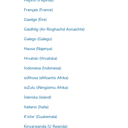
Français (France)
Gaeilge (Éire)
Gàidhlig (An Rìoghachd Aonaichte)
Galego (Galego)
Hausa (Najeriya)
Hrvatski (Hrvatska)
Indonesia (Indonesia)
isiXhosa (eMzantsi Afrika)
isiZulu (iNingizimu Afrika)
Íslenska (ísland)
Italiano (Italia)
K'iche' (Guatemala)
Kinyarwanda (U Rwanda)