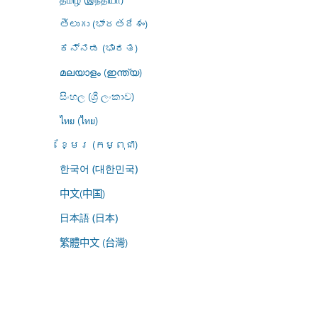
తెలుగు (భారతదేశం)
ಕನ್ನಡ (ಭಾರತ)
മലയാളം (ഇന്ത്യ)
සිංහල (ශ්‍රී ලංකාව)
ไทย (ไทย)
ខ្មែរ (កម្ពុជា)
한국어 (대한민국)
中文(中国)
日本語 (日本)
繁體中文 (台灣)