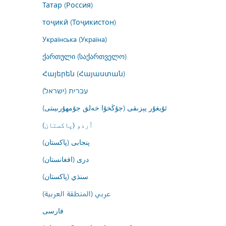
Татар (Россия)
тоҷикӣ (Тоҷикистон)
Українська (Україна)
ქართული (საქართველო)
Հայերեն (Հայաստան)
עברית (ישראל)
ئۇيغۇر يېزىقى (جۇڭخۇا خەلق جۇمھۇرىيىتى)
اُردو (پاکستان)
پنجابی (پاکستان)
درى (افغانستان)
سنڌي (پاکستان)
عربي (المنطقة العربية)
فارسى