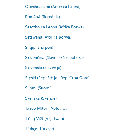
Quechua simi (America Latina)
Română (România)
Sesotho sa Leboa (Afrika Borwa)
Setswana (Aforika Borwa)
Shqip (shqipëri)
Slovenčina (Slovenská republika)
Slovenski (Slovenija)
Srpski (Rep. Srbija i Rep. Crna Gora)
Suomi (Suomi)
Svenska (Sverige)
Te reo Māori (Aotearoa)
Tiếng Việt (Việt Nam)
Türkçe (Türkiye)