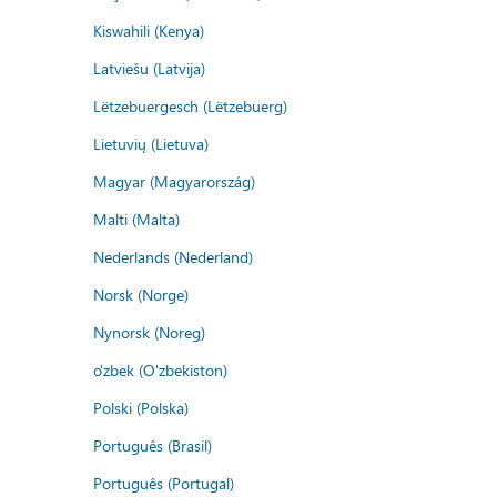
Kiswahili (Kenya)
Latviešu (Latvija)
Lëtzebuergesch (Lëtzebuerg)
Lietuvių (Lietuva)
Magyar (Magyarország)
Malti (Malta)
Nederlands (Nederland)
Norsk (Norge)
Nynorsk (Noreg)
o'zbek (O'zbekiston)
Polski (Polska)
Português (Brasil)
Português (Portugal)