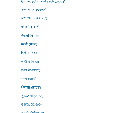
کوردیی ناوەڕاست (کوردستان)
ትግርኛ (ኢትዮጵያ)
አማርኛ (ኢትዮጵያ)
कोंकणी (भारत)
नेपाली (नेपाल)
मराठी (भारत)
हिन्दी (भारत)
অসমীয়া (ভাৰত)
বাংলা (বাংলাদেশ)
বাংলা (ভারত)
ਪੰਜਾਬੀ (ਭਾਰਤ)
ગુજરાતી (ભારત)
ଓଡ଼ିଆ (ଭାରତ)
தமிழ் (இந்தியா)