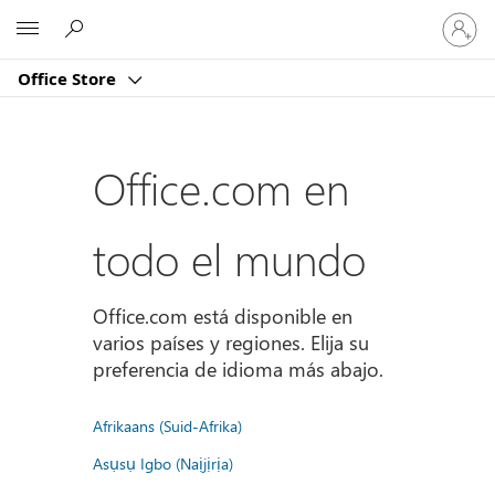
Iniciar
Microsoft
sesión
en
Office Store
tu
cuenta
Office.com en
todo el mundo
Office.com está disponible en
varios países y regiones. Elija su
preferencia de idioma más abajo.
Afrikaans (Suid-Afrika)
Asụsụ Igbo (Naịjịrịa)