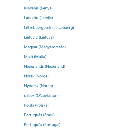
Kiswahili (Kenya)
Latviešu (Latvija)
Lëtzebuergesch (Lëtzebuerg)
Lietuvių (Lietuva)
Magyar (Magyarország)
Malti (Malta)
Nederlands (Nederland)
Norsk (Norge)
Nynorsk (Noreg)
o'zbek (O'zbekiston)
Polski (Polska)
Português (Brasil)
Português (Portugal)