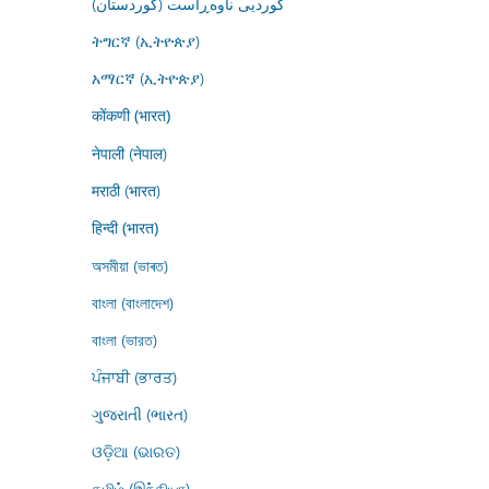
کوردیی ناوەڕاست (کوردستان)
ትግርኛ (ኢትዮጵያ)
አማርኛ (ኢትዮጵያ)
कोंकणी (भारत)
नेपाली (नेपाल)
मराठी (भारत)
हिन्दी (भारत)
অসমীয়া (ভাৰত)
বাংলা (বাংলাদেশ)
বাংলা (ভারত)
ਪੰਜਾਬੀ (ਭਾਰਤ)
ગુજરાતી (ભારત)
ଓଡ଼ିଆ (ଭାରତ)
தமிழ் (இந்தியா)