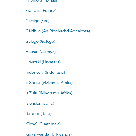
Français (France)
Gaeilge (Éire)
Gàidhlig (An Rìoghachd Aonaichte)
Galego (Galego)
Hausa (Najeriya)
Hrvatski (Hrvatska)
Indonesia (Indonesia)
isiXhosa (eMzantsi Afrika)
isiZulu (iNingizimu Afrika)
Íslenska (ísland)
Italiano (Italia)
K'iche' (Guatemala)
Kinyarwanda (U Rwanda)