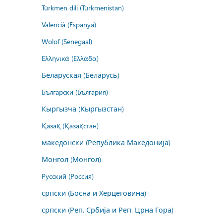
Türkmen dili (Türkmenistan)
Valencià (Espanya)
Wolof (Senegaal)
Ελληνικά (Ελλάδα)
Беларуская (Беларусь)
Български (България)
Кыргызча (Кыргызстан)
Қазақ (Қазақстан)
македонски (Република Македонија)
Монгол (Монгол)
Русский (Россия)
српски (Босна и Херцеговина)
српски (Реп. Србија и Реп. Црна Гора)