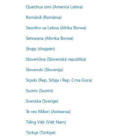
Quechua simi (America Latina)
Română (România)
Sesotho sa Leboa (Afrika Borwa)
Setswana (Aforika Borwa)
Shqip (shqipëri)
Slovenčina (Slovenská republika)
Slovenski (Slovenija)
Srpski (Rep. Srbija i Rep. Crna Gora)
Suomi (Suomi)
Svenska (Sverige)
Te reo Māori (Aotearoa)
Tiếng Việt (Việt Nam)
Türkçe (Türkiye)