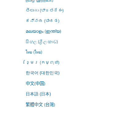
తెలుగు (భారతదేశం)
ಕನ್ನಡ (ಭಾರತ)
മലയാളം (ഇന്ത്യ)
සිංහල (ශ්‍රී ලංකාව)
ไทย (ไทย)
ខ្មែរ (កម្ពុជា)
한국어 (대한민국)
中文(中国)
日本語 (日本)
繁體中文 (台灣)