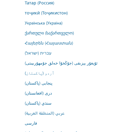
Татар (Россия)
тоҷикӣ (Тоҷикистон)
Українська (Україна)
ქართული (საქართველო)
Հայերեն (Հայաստան)
עברית (ישראל)
ئۇيغۇر يېزىقى (جۇڭخۇا خەلق جۇمھۇرىيىتى)
اُردو (پاکستان)
پنجابی (پاکستان)
درى (افغانستان)
سنڌي (پاکستان)
عربي (المنطقة العربية)
فارسى