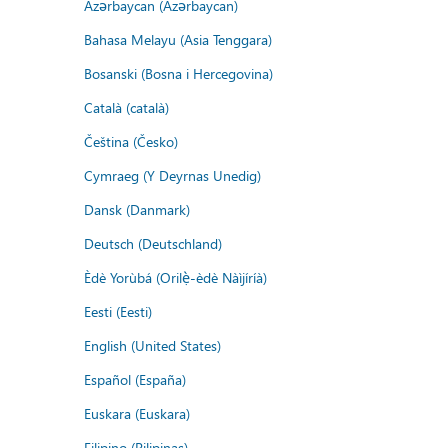
Azərbaycan (Azərbaycan)
Bahasa Melayu (Asia Tenggara)
Bosanski (Bosna i Hercegovina)
Català (català)
Čeština (Česko)
Cymraeg (Y Deyrnas Unedig)
Dansk (Danmark)
Deutsch (Deutschland)
Èdè Yorùbá (Orilẹ̀-èdè Nàìjíríà)
Eesti (Eesti)
English (United States)
Español (España)
Euskara (Euskara)
Filipino (Pilipinas)