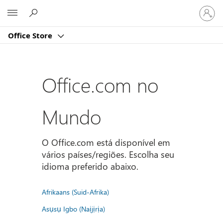
Entre
Microsoft
em
sua
Office Store
conta
Office.com no
Mundo
O Office.com está disponível em
vários países/regiões. Escolha seu
idioma preferido abaixo.
Afrikaans (Suid-Afrika)
Asụsụ Igbo (Naịjịrịa)