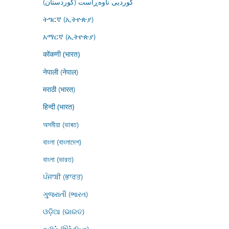
کوردیی ناوەڕاست (کوردستان)
ትግርኛ (ኢትዮጵያ)
አማርኛ (ኢትዮጵያ)
कोंकणी (भारत)
नेपाली (नेपाल)
मराठी (भारत)
हिन्दी (भारत)
অসমীয়া (ভাৰত)
বাংলা (বাংলাদেশ)
বাংলা (ভারত)
ਪੰਜਾਬੀ (ਭਾਰਤ)
ગુજરાતી (ભારત)
ଓଡ଼ିଆ (ଭାରତ)
தமிழ் (இந்தியா)