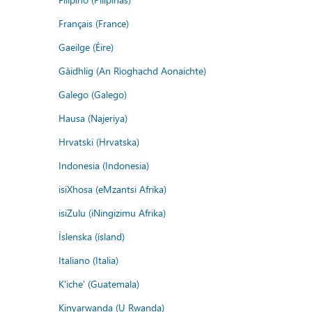
Français (France)
Gaeilge (Éire)
Gàidhlig (An Rìoghachd Aonaichte)
Galego (Galego)
Hausa (Najeriya)
Hrvatski (Hrvatska)
Indonesia (Indonesia)
isiXhosa (eMzantsi Afrika)
isiZulu (iNingizimu Afrika)
Íslenska (ísland)
Italiano (Italia)
K'iche' (Guatemala)
Kinyarwanda (U Rwanda)