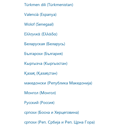
Türkmen dili (Türkmenistan)
Valencià (Espanya)
Wolof (Senegaal)
Ελληνικά (Ελλάδα)
Беларуская (Беларусь)
Български (България)
Кыргызча (Кыргызстан)
Қазақ (Қазақстан)
македонски (Република Македонија)
Монгол (Монгол)
Русский (Россия)
српски (Босна и Херцеговина)
српски (Реп. Србија и Реп. Црна Гора)