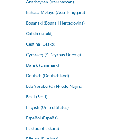
Azərbaycan (Azərbaycan)
Bahasa Melayu (Asia Tenggara)
Bosanski (Bosna i Hercegovina)
Català (català)
Čeština (Česko)
Cymraeg (Y Deyrnas Unedig)
Dansk (Danmark)
Deutsch (Deutschland)
Èdè Yorùbá (Orilẹ̀-èdè Nàìjíríà)
Eesti (Eesti)
English (United States)
Español (España)
Euskara (Euskara)
Filipino (Pilipinas)