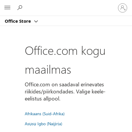
Logige
Microsoft
sisse
oma
Office Store
kontole
Office.com kogu
maailmas
Office.com on saadaval erinevates
riikides/piirkondades. Valige keele-
eelistus allpool.
Afrikaans (Suid-Afrika)
Asụsụ Igbo (Naịjịrịa)