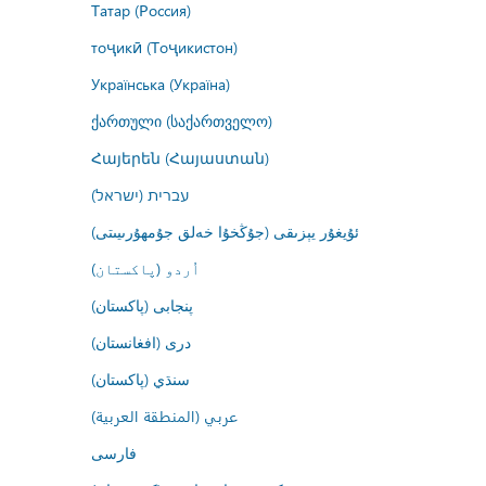
Татар (Россия)
тоҷикӣ (Тоҷикистон)
Українська (Україна)
ქართული (საქართველო)
Հայերեն (Հայաստան)
עברית (ישראל)
ئۇيغۇر يېزىقى (جۇڭخۇا خەلق جۇمھۇرىيىتى)
اُردو (پاکستان)
پنجابی (پاکستان)
درى (افغانستان)
سنڌي (پاکستان)
عربي (المنطقة العربية)
فارسى