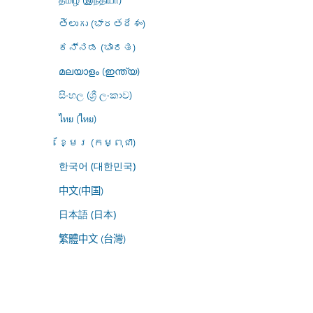
తెలుగు (భారతదేశం)
ಕನ್ನಡ (ಭಾರತ)
മലയാളം (ഇന്ത്യ)
සිංහල (ශ්‍රී ලංකාව)
ไทย (ไทย)
ខ្មែរ (កម្ពុជា)
한국어 (대한민국)
中文(中国)
日本語 (日本)
繁體中文 (台灣)