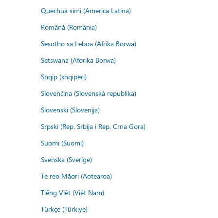
Quechua simi (America Latina)
Română (România)
Sesotho sa Leboa (Afrika Borwa)
Setswana (Aforika Borwa)
Shqip (shqipëri)
Slovenčina (Slovenská republika)
Slovenski (Slovenija)
Srpski (Rep. Srbija i Rep. Crna Gora)
Suomi (Suomi)
Svenska (Sverige)
Te reo Māori (Aotearoa)
Tiếng Việt (Việt Nam)
Türkçe (Türkiye)