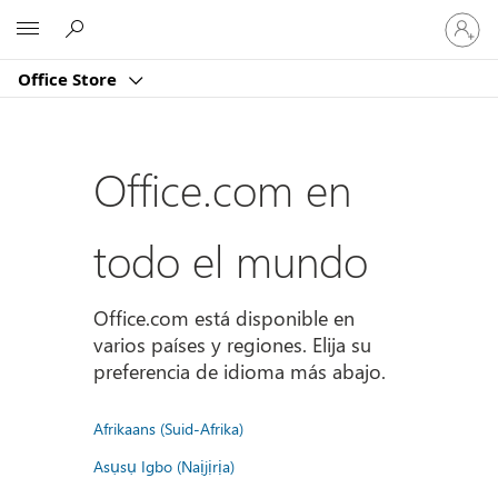
Iniciar
Microsoft
sesión
en
Office Store
tu
cuenta
Office.com en
todo el mundo
Office.com está disponible en
varios países y regiones. Elija su
preferencia de idioma más abajo.
Afrikaans (Suid-Afrika)
Asụsụ Igbo (Naịjịrịa)