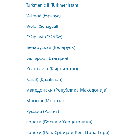
Türkmen dili (Türkmenistan)
Valencià (Espanya)
Wolof (Senegaal)
Ελληνικά (Ελλάδα)
Беларуская (Беларусь)
Български (България)
Кыргызча (Кыргызстан)
Қазақ (Қазақстан)
македонски (Република Македонија)
Монгол (Монгол)
Русский (Россия)
српски (Босна и Херцеговина)
српски (Реп. Србија и Реп. Црна Гора)