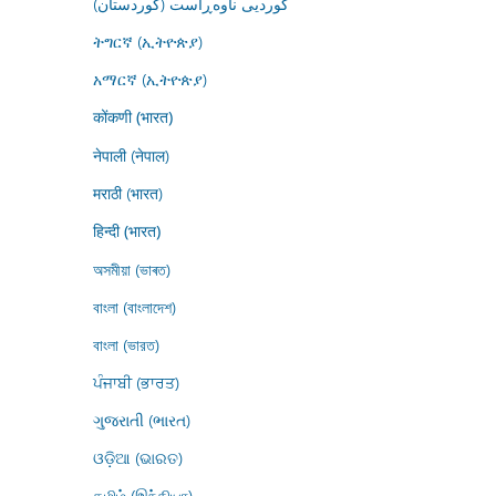
کوردیی ناوەڕاست (کوردستان)
ትግርኛ (ኢትዮጵያ)
አማርኛ (ኢትዮጵያ)
कोंकणी (भारत)
नेपाली (नेपाल)
मराठी (भारत)
हिन्दी (भारत)
অসমীয়া (ভাৰত)
বাংলা (বাংলাদেশ)
বাংলা (ভারত)
ਪੰਜਾਬੀ (ਭਾਰਤ)
ગુજરાતી (ભારત)
ଓଡ଼ିଆ (ଭାରତ)
தமிழ் (இந்தியா)