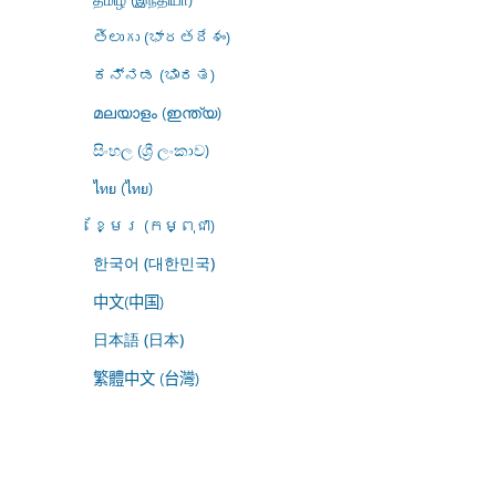
తెలుగు (భారతదేశం)
ಕನ್ನಡ (ಭಾರತ)
മലയാളം (ഇന്ത്യ)
සිංහල (ශ්‍රී ලංකාව)
ไทย (ไทย)
ខ្មែរ (កម្ពុជា)
한국어 (대한민국)
中文(中国)
日本語 (日本)
繁體中文 (台灣)