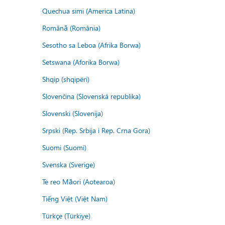
Quechua simi (America Latina)
Română (România)
Sesotho sa Leboa (Afrika Borwa)
Setswana (Aforika Borwa)
Shqip (shqipëri)
Slovenčina (Slovenská republika)
Slovenski (Slovenija)
Srpski (Rep. Srbija i Rep. Crna Gora)
Suomi (Suomi)
Svenska (Sverige)
Te reo Māori (Aotearoa)
Tiếng Việt (Việt Nam)
Türkçe (Türkiye)