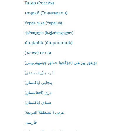
Татар (Россия)
тоҷикӣ (Тоҷикистон)
Українська (Україна)
ქართული (საქართველო)
Հայերեն (Հայաստան)
עברית (ישראל)
ئۇيغۇر يېزىقى (جۇڭخۇا خەلق جۇمھۇرىيىتى)
اُردو (پاکستان)
پنجابی (پاکستان)
درى (افغانستان)
سنڌي (پاکستان)
عربي (المنطقة العربية)
فارسى