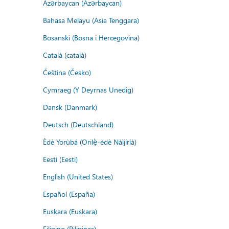
Azərbaycan (Azərbaycan)
Bahasa Melayu (Asia Tenggara)
Bosanski (Bosna i Hercegovina)
Català (català)
Čeština (Česko)
Cymraeg (Y Deyrnas Unedig)
Dansk (Danmark)
Deutsch (Deutschland)
Èdè Yorùbá (Orilẹ̀-èdè Nàìjíríà)
Eesti (Eesti)
English (United States)
Español (España)
Euskara (Euskara)
Filipino (Pilipinas)