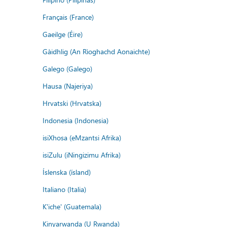
Français (France)
Gaeilge (Éire)
Gàidhlig (An Rìoghachd Aonaichte)
Galego (Galego)
Hausa (Najeriya)
Hrvatski (Hrvatska)
Indonesia (Indonesia)
isiXhosa (eMzantsi Afrika)
isiZulu (iNingizimu Afrika)
Íslenska (ísland)
Italiano (Italia)
K'iche' (Guatemala)
Kinyarwanda (U Rwanda)