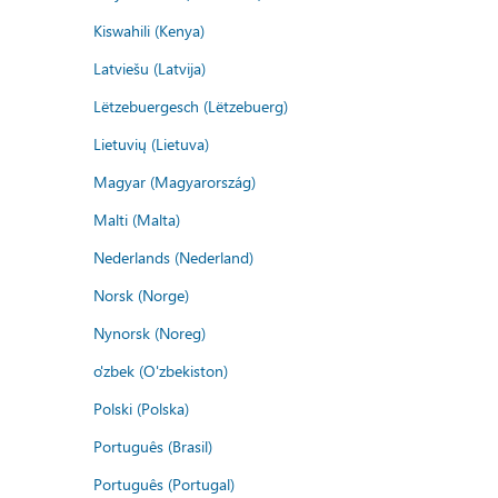
Kiswahili (Kenya)
Latviešu (Latvija)
Lëtzebuergesch (Lëtzebuerg)
Lietuvių (Lietuva)
Magyar (Magyarország)
Malti (Malta)
Nederlands (Nederland)
Norsk (Norge)
Nynorsk (Noreg)
o'zbek (O'zbekiston)
Polski (Polska)
Português (Brasil)
Português (Portugal)