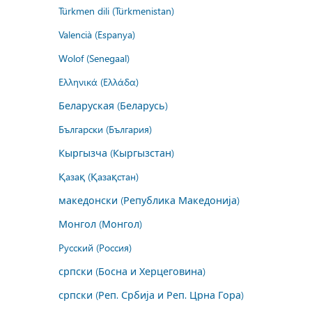
Türkmen dili (Türkmenistan)
Valencià (Espanya)
Wolof (Senegaal)
Ελληνικά (Ελλάδα)
Беларуская (Беларусь)
Български (България)
Кыргызча (Кыргызстан)
Қазақ (Қазақстан)
македонски (Република Македонија)
Монгол (Монгол)
Русский (Россия)
српски (Босна и Херцеговина)
српски (Реп. Србија и Реп. Црна Гора)