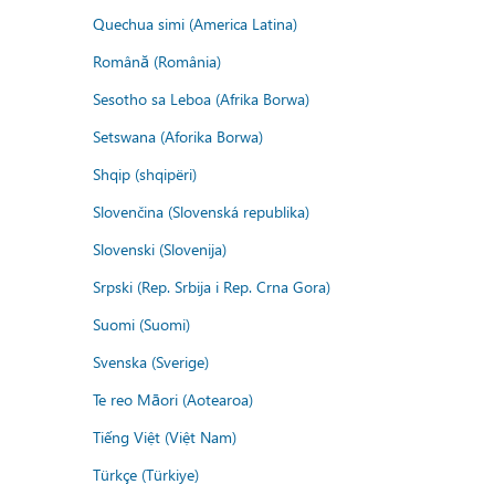
Quechua simi (America Latina)
Română (România)
Sesotho sa Leboa (Afrika Borwa)
Setswana (Aforika Borwa)
Shqip (shqipëri)
Slovenčina (Slovenská republika)
Slovenski (Slovenija)
Srpski (Rep. Srbija i Rep. Crna Gora)
Suomi (Suomi)
Svenska (Sverige)
Te reo Māori (Aotearoa)
Tiếng Việt (Việt Nam)
Türkçe (Türkiye)