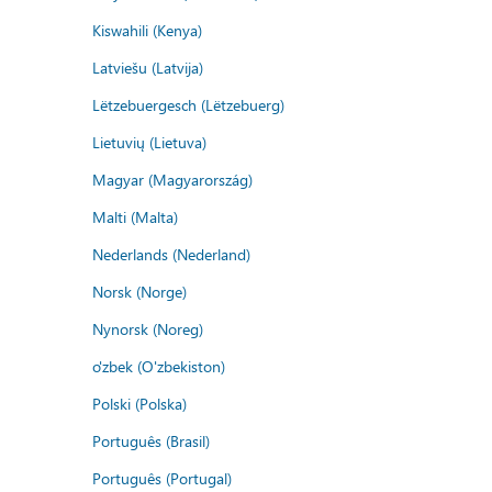
Kiswahili (Kenya)
Latviešu (Latvija)
Lëtzebuergesch (Lëtzebuerg)
Lietuvių (Lietuva)
Magyar (Magyarország)
Malti (Malta)
Nederlands (Nederland)
Norsk (Norge)
Nynorsk (Noreg)
o'zbek (O'zbekiston)
Polski (Polska)
Português (Brasil)
Português (Portugal)