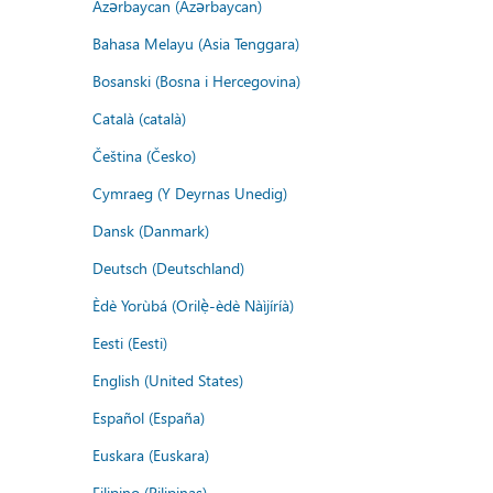
Azərbaycan (Azərbaycan)
Bahasa Melayu (Asia Tenggara)
Bosanski (Bosna i Hercegovina)
Català (català)
Čeština (Česko)
Cymraeg (Y Deyrnas Unedig)
Dansk (Danmark)
Deutsch (Deutschland)
Èdè Yorùbá (Orilẹ̀-èdè Nàìjíríà)
Eesti (Eesti)
English (United States)
Español (España)
Euskara (Euskara)
Filipino (Pilipinas)