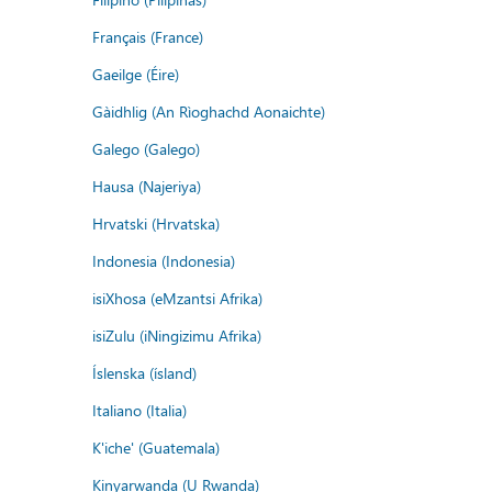
Français (France)
Gaeilge (Éire)
Gàidhlig (An Rìoghachd Aonaichte)
Galego (Galego)
Hausa (Najeriya)
Hrvatski (Hrvatska)
Indonesia (Indonesia)
isiXhosa (eMzantsi Afrika)
isiZulu (iNingizimu Afrika)
Íslenska (ísland)
Italiano (Italia)
K'iche' (Guatemala)
Kinyarwanda (U Rwanda)