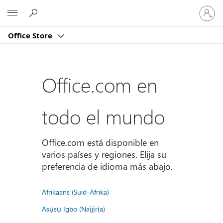
Iniciar
Microsoft
sesión
en
Office Store
tu
cuenta
Office.com en
todo el mundo
Office.com está disponible en
varios países y regiones. Elija su
preferencia de idioma más abajo.
Afrikaans (Suid-Afrika)
Asụsụ Igbo (Naịjịrịa)