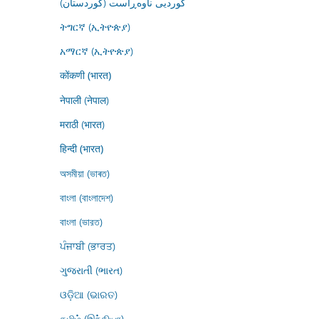
کوردیی ناوەڕاست (کوردستان)
ትግርኛ (ኢትዮጵያ)
አማርኛ (ኢትዮጵያ)
कोंकणी (भारत)
नेपाली (नेपाल)
मराठी (भारत)
हिन्दी (भारत)
অসমীয়া (ভাৰত)
বাংলা (বাংলাদেশ)
বাংলা (ভারত)
ਪੰਜਾਬੀ (ਭਾਰਤ)
ગુજરાતી (ભારત)
ଓଡ଼ିଆ (ଭାରତ)
தமிழ் (இந்தியா)