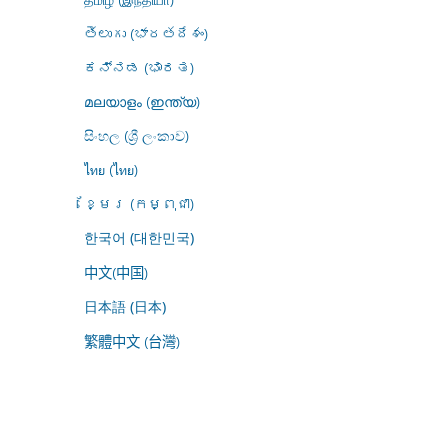
తెలుగు (భారతదేశం)
ಕನ್ನಡ (ಭಾರತ)
മലയാളം (ഇന്ത്യ)
සිංහල (ශ්‍රී ලංකාව)
ไทย (ไทย)
ខ្មែរ (កម្ពុជា)
한국어 (대한민국)
中文(中国)
日本語 (日本)
繁體中文 (台灣)