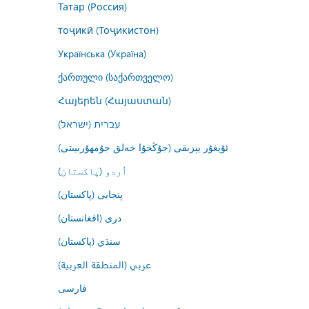
Татар (Россия)
тоҷикӣ (Тоҷикистон)
Українська (Україна)
ქართული (საქართველო)
Հայերեն (Հայաստան)
עברית (ישראל)
ئۇيغۇر يېزىقى (جۇڭخۇا خەلق جۇمھۇرىيىتى)
اُردو (پاکستان)
پنجابی (پاکستان)
درى (افغانستان)
سنڌي (پاکستان)
عربي (المنطقة العربية)
فارسى