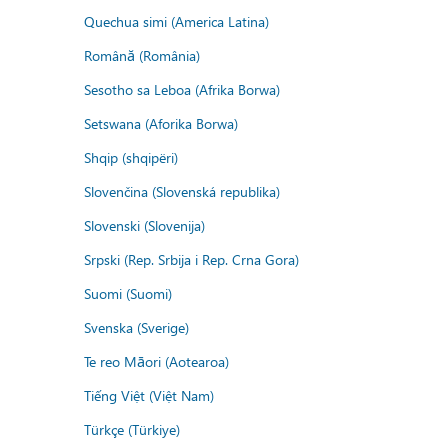
Quechua simi (America Latina)
Română (România)
Sesotho sa Leboa (Afrika Borwa)
Setswana (Aforika Borwa)
Shqip (shqipëri)
Slovenčina (Slovenská republika)
Slovenski (Slovenija)
Srpski (Rep. Srbija i Rep. Crna Gora)
Suomi (Suomi)
Svenska (Sverige)
Te reo Māori (Aotearoa)
Tiếng Việt (Việt Nam)
Türkçe (Türkiye)