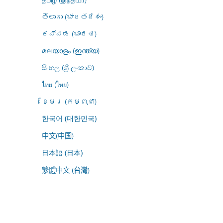
తెలుగు (భారతదేశం)
ಕನ್ನಡ (ಭಾರತ)
മലയാളം (ഇന്ത്യ)
සිංහල (ශ්‍රී ලංකාව)
ไทย (ไทย)
ខ្មែរ (កម្ពុជា)
한국어 (대한민국)
中文(中国)
日本語 (日本)
繁體中文 (台灣)