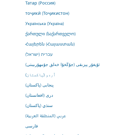
Татар (Россия)
тоҷикӣ (Тоҷикистон)
Українська (Україна)
ქართული (საქართველო)
Հայերեն (Հայաստան)
עברית (ישראל)
ئۇيغۇر يېزىقى (جۇڭخۇا خەلق جۇمھۇرىيىتى)
اُردو (پاکستان)
پنجابی (پاکستان)
درى (افغانستان)
سنڌي (پاکستان)
عربي (المنطقة العربية)
فارسى