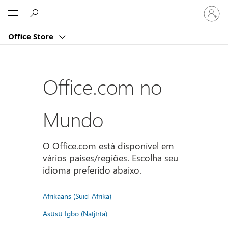
Entre
Microsoft
em
sua
Office Store
conta
Office.com no
Mundo
O Office.com está disponível em
vários países/regiões. Escolha seu
idioma preferido abaixo.
Afrikaans (Suid-Afrika)
Asụsụ Igbo (Naịjịrịa)