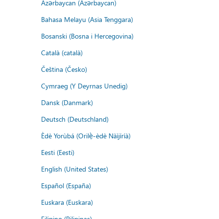
Azərbaycan (Azərbaycan)
Bahasa Melayu (Asia Tenggara)
Bosanski (Bosna i Hercegovina)
Català (català)
Čeština (Česko)
Cymraeg (Y Deyrnas Unedig)
Dansk (Danmark)
Deutsch (Deutschland)
Èdè Yorùbá (Orilẹ̀-èdè Nàìjíríà)
Eesti (Eesti)
English (United States)
Español (España)
Euskara (Euskara)
Filipino (Pilipinas)