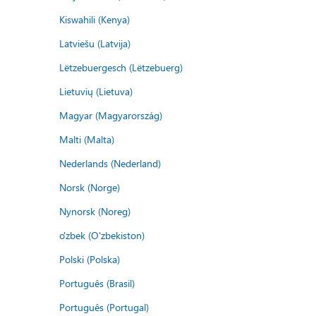
Kiswahili (Kenya)
Latviešu (Latvija)
Lëtzebuergesch (Lëtzebuerg)
Lietuvių (Lietuva)
Magyar (Magyarország)
Malti (Malta)
Nederlands (Nederland)
Norsk (Norge)
Nynorsk (Noreg)
o'zbek (O'zbekiston)
Polski (Polska)
Português (Brasil)
Português (Portugal)