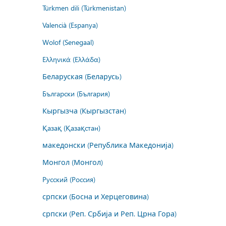
Türkmen dili (Türkmenistan)
Valencià (Espanya)
Wolof (Senegaal)
Ελληνικά (Ελλάδα)
Беларуская (Беларусь)
Български (България)
Кыргызча (Кыргызстан)
Қазақ (Қазақстан)
македонски (Република Македонија)
Монгол (Монгол)
Русский (Россия)
српски (Босна и Херцеговина)
српски (Реп. Србија и Реп. Црна Гора)