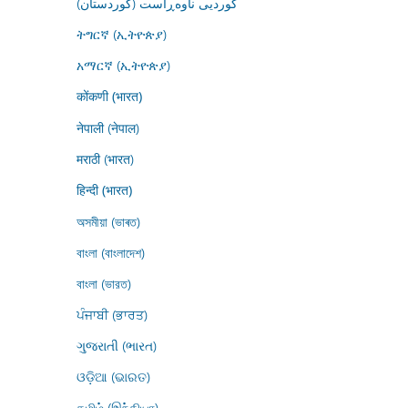
کوردیی ناوەڕاست (کوردستان)
ትግርኛ (ኢትዮጵያ)
አማርኛ (ኢትዮጵያ)
कोंकणी (भारत)
नेपाली (नेपाल)
मराठी (भारत)
हिन्दी (भारत)
অসমীয়া (ভাৰত)
বাংলা (বাংলাদেশ)
বাংলা (ভারত)
ਪੰਜਾਬੀ (ਭਾਰਤ)
ગુજરાતી (ભારત)
ଓଡ଼ିଆ (ଭାରତ)
தமிழ் (இந்தியா)