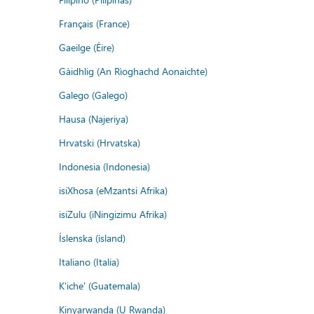
Français (France)
Gaeilge (Éire)
Gàidhlig (An Rìoghachd Aonaichte)
Galego (Galego)
Hausa (Najeriya)
Hrvatski (Hrvatska)
Indonesia (Indonesia)
isiXhosa (eMzantsi Afrika)
isiZulu (iNingizimu Afrika)
Íslenska (ísland)
Italiano (Italia)
K'iche' (Guatemala)
Kinyarwanda (U Rwanda)