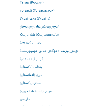
Татар (Россия)
тоҷикӣ (Тоҷикистон)
Українська (Україна)
ქართული (საქართველო)
Հայերեն (Հայաստան)
עברית (ישראל)
ئۇيغۇر يېزىقى (جۇڭخۇا خەلق جۇمھۇرىيىتى)
اُردو (پاکستان)
پنجابی (پاکستان)
درى (افغانستان)
سنڌي (پاکستان)
عربي (المنطقة العربية)
فارسى