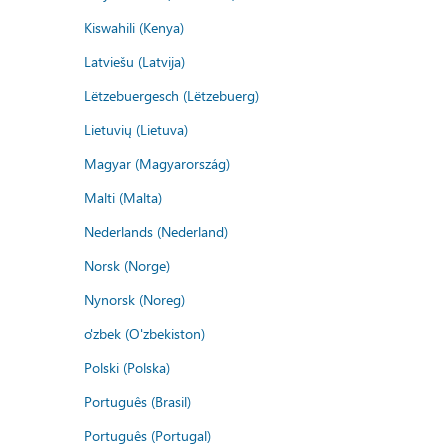
Kiswahili (Kenya)
Latviešu (Latvija)
Lëtzebuergesch (Lëtzebuerg)
Lietuvių (Lietuva)
Magyar (Magyarország)
Malti (Malta)
Nederlands (Nederland)
Norsk (Norge)
Nynorsk (Noreg)
o'zbek (O'zbekiston)
Polski (Polska)
Português (Brasil)
Português (Portugal)