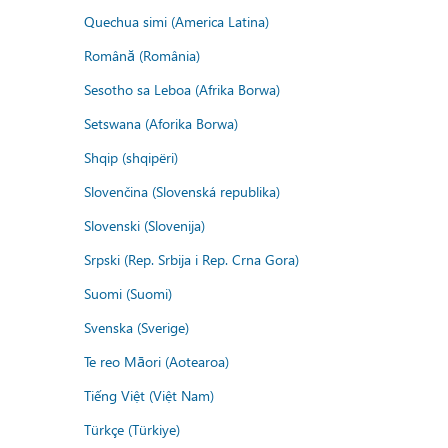
Quechua simi (America Latina)
Română (România)
Sesotho sa Leboa (Afrika Borwa)
Setswana (Aforika Borwa)
Shqip (shqipëri)
Slovenčina (Slovenská republika)
Slovenski (Slovenija)
Srpski (Rep. Srbija i Rep. Crna Gora)
Suomi (Suomi)
Svenska (Sverige)
Te reo Māori (Aotearoa)
Tiếng Việt (Việt Nam)
Türkçe (Türkiye)