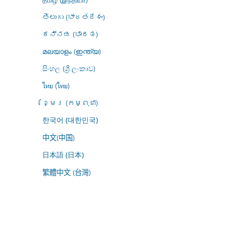
తెలుగు (భారతదేశం)
ಕನ್ನಡ (ಭಾರತ)
മലയാളം (ഇന്ത്യ)
සිංහල (ශ්‍රී ලංකාව)
ไทย (ไทย)
ខ្មែរ (កម្ពុជា)
한국어 (대한민국)
中文(中国)
日本語 (日本)
繁體中文 (台灣)