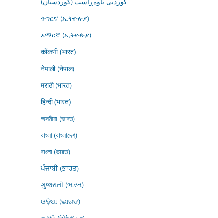
کوردیی ناوەڕاست (کوردستان)
ትግርኛ (ኢትዮጵያ)
አማርኛ (ኢትዮጵያ)
कोंकणी (भारत)
नेपाली (नेपाल)
मराठी (भारत)
हिन्दी (भारत)
অসমীয়া (ভাৰত)
বাংলা (বাংলাদেশ)
বাংলা (ভারত)
ਪੰਜਾਬੀ (ਭਾਰਤ)
ગુજરાતી (ભારત)
ଓଡ଼ିଆ (ଭାରତ)
தமிழ் (இந்தியா)