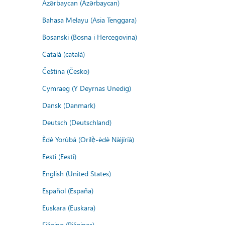
Azərbaycan (Azərbaycan)
Bahasa Melayu (Asia Tenggara)
Bosanski (Bosna i Hercegovina)
Català (català)
Čeština (Česko)
Cymraeg (Y Deyrnas Unedig)
Dansk (Danmark)
Deutsch (Deutschland)
Èdè Yorùbá (Orilẹ̀-èdè Nàìjíríà)
Eesti (Eesti)
English (United States)
Español (España)
Euskara (Euskara)
Filipino (Pilipinas)