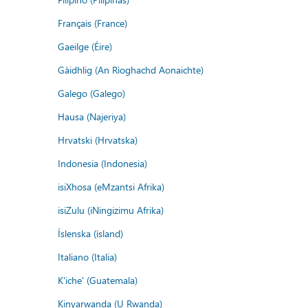
Français (France)
Gaeilge (Éire)
Gàidhlig (An Rìoghachd Aonaichte)
Galego (Galego)
Hausa (Najeriya)
Hrvatski (Hrvatska)
Indonesia (Indonesia)
isiXhosa (eMzantsi Afrika)
isiZulu (iNingizimu Afrika)
Íslenska (ísland)
Italiano (Italia)
K'iche' (Guatemala)
Kinyarwanda (U Rwanda)