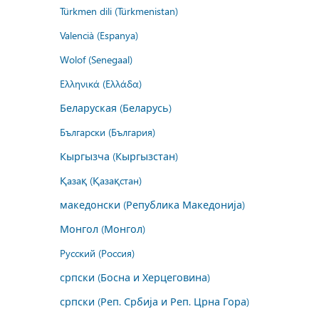
Türkmen dili (Türkmenistan)
Valencià (Espanya)
Wolof (Senegaal)
Ελληνικά (Ελλάδα)
Беларуская (Беларусь)
Български (България)
Кыргызча (Кыргызстан)
Қазақ (Қазақстан)
македонски (Република Македонија)
Монгол (Монгол)
Русский (Россия)
српски (Босна и Херцеговина)
српски (Реп. Србија и Реп. Црна Гора)