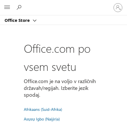
Vpišite
Microsoft
se
v
Office Store
svoj
račun
Office.com po
vsem svetu
Office.com je na voljo v različnih
državah/regijah. Izberite jezik
spodaj.
Afrikaans (Suid-Afrika)
Asụsụ Igbo (Naịjịrịa)