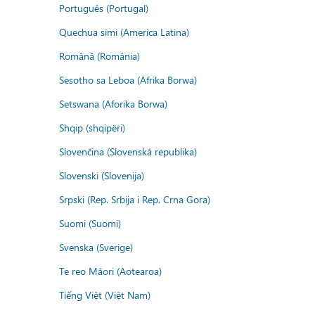
Português (Portugal)
Quechua simi (America Latina)
Română (România)
Sesotho sa Leboa (Afrika Borwa)
Setswana (Aforika Borwa)
Shqip (shqipëri)
Slovenčina (Slovenská republika)
Slovenski (Slovenija)
Srpski (Rep. Srbija i Rep. Crna Gora)
Suomi (Suomi)
Svenska (Sverige)
Te reo Māori (Aotearoa)
Tiếng Việt (Việt Nam)