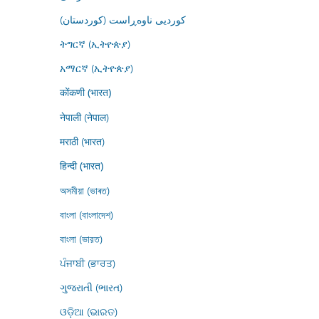
کوردیی ناوەڕاست (کوردستان)
ትግርኛ (ኢትዮጵያ)
አማርኛ (ኢትዮጵያ)
कोंकणी (भारत)
नेपाली (नेपाल)
मराठी (भारत)
हिन्दी (भारत)
অসমীয়া (ভাৰত)
বাংলা (বাংলাদেশ)
বাংলা (ভারত)
ਪੰਜਾਬੀ (ਭਾਰਤ)
ગુજરાતી (ભારત)
ଓଡ଼ିଆ (ଭାରତ)