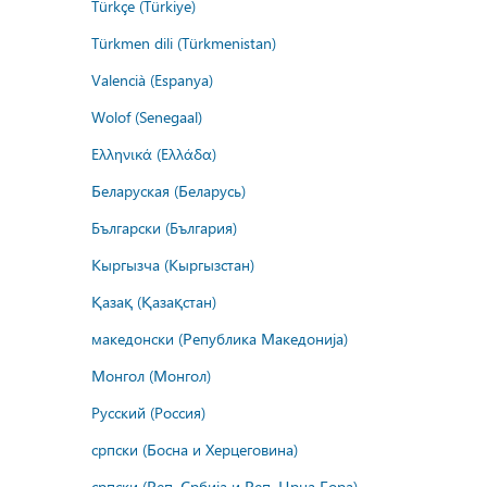
Türkçe (Türkiye)
Türkmen dili (Türkmenistan)
Valencià (Espanya)
Wolof (Senegaal)
Ελληνικά (Ελλάδα)
Беларуская (Беларусь)
Български (България)
Кыргызча (Кыргызстан)
Қазақ (Қазақстан)
македонски (Република Македонија)
Монгол (Монгол)
Русский (Россия)
српски (Босна и Херцеговина)
српски (Реп. Србија и Реп. Црна Гора)