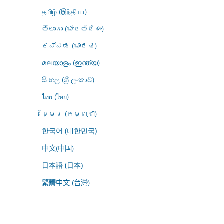
தமிழ் (இந்தியா)
తెలుగు (భారతదేశం)
ಕನ್ನಡ (ಭಾರತ)
മലയാളം (ഇന്ത്യ)
සිංහල (ශ්‍රී ලංකාව)
ไทย (ไทย)
ខ្មែរ (កម្ពុជា)
한국어 (대한민국)
中文(中国)
日本語 (日本)
繁體中文 (台灣)