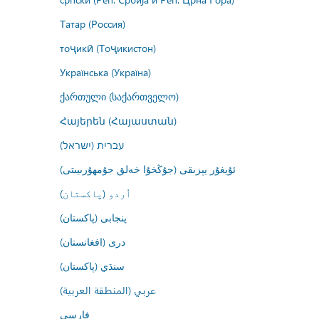
Татар (Россия)
тоҷикӣ (Тоҷикистон)
Українська (Україна)
ქართული (საქართველო)
Հայերեն (Հայաստան)
עברית (ישראל)
ئۇيغۇر يېزىقى (جۇڭخۇا خەلق جۇمھۇرىيىتى)
اُردو (پاکستان)
پنجابی (پاکستان)
درى (افغانستان)
سنڌي (پاکستان)
عربي (المنطقة العربية)
فارسى