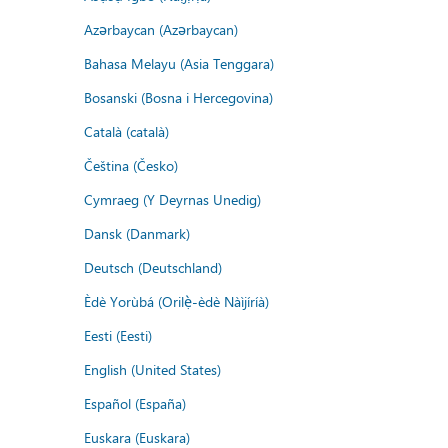
Azərbaycan (Azərbaycan)
Bahasa Melayu (Asia Tenggara)
Bosanski (Bosna i Hercegovina)
Català (català)
Čeština (Česko)
Cymraeg (Y Deyrnas Unedig)
Dansk (Danmark)
Deutsch (Deutschland)
Èdè Yorùbá (Orilẹ̀-èdè Nàìjíríà)
Eesti (Eesti)
English (United States)
Español (España)
Euskara (Euskara)