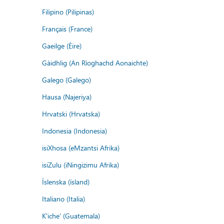
Filipino (Pilipinas)
Français (France)
Gaeilge (Éire)
Gàidhlig (An Rìoghachd Aonaichte)
Galego (Galego)
Hausa (Najeriya)
Hrvatski (Hrvatska)
Indonesia (Indonesia)
isiXhosa (eMzantsi Afrika)
isiZulu (iNingizimu Afrika)
Íslenska (ísland)
Italiano (Italia)
K'iche' (Guatemala)