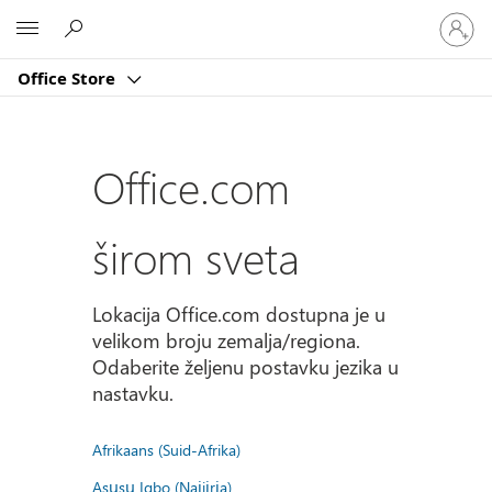
Prijavite
Microsoft
se
na
Office Store
nalog
Office.com
širom sveta
Lokacija Office.com dostupna je u
velikom broju zemalja/regiona.
Odaberite željenu postavku jezika u
nastavku.
Afrikaans (Suid-Afrika)
Asụsụ Igbo (Naịjịrịa)