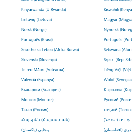
Kinyarwanda (U Rwanda)
Kiswahili (Kenya
Lietuvių (Lietuva)
Magyar (Magya
Norsk (Norge)
Nynorsk (Noreg
Português (Brasil)
Português (Port
Sesotho sa Leboa (Afrika Borwa)
Setswana (Afor
Slovenski (Slovenija)
Srpski (Rep. Srb
Te reo Māori (Aotearoa)
Tiếng Việt (Việ
Valencià (Espanya)
Wolof (Senegaal
Български (България)
Кыргызча (Кыр
Монгол (Монгол)
Русский (Росси
Татар (Россия)
тоҷикӣ (Тоҷик
Հայերեն (Հայաստան)
עברית (ישראל)
درى (افغانستان)
پنجابی (پاکستان)