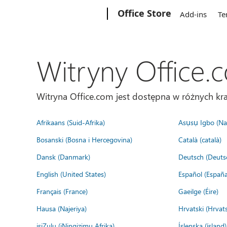
Microsoft
Office Store
Add-ins
Te
Witryny Office.
Witryna Office.com jest dostępna w różnych kra
Afrikaans (Suid-Afrika)
Asụsụ Igbo (Naị
Bosanski (Bosna i Hercegovina)
Català (català)
Dansk (Danmark)
Deutsch (Deuts
English (United States)
Español (España
Français (France)
Gaeilge (Éire)
Hausa (Najeriya)
Hrvatski (Hrvat
isiZulu (iNingizimu Afrika)
Íslenska (ísland)