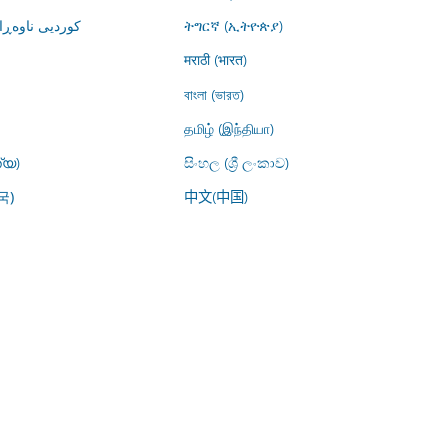
کوردیی ناوە)
ትግርኛ (ኢትዮጵያ)
मराठी (भारत)
বাংলা (ভারত)
தமிழ் (இந்தியா)
്യ)
සිංහල (ශ්‍රී ලංකාව)
中文(中国)
국)