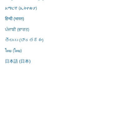
አማርኛ (ኢትዮጵያ)
हिन्दी (भारत)
ਪੰਜਾਬੀ (ਭਾਰਤ)
తెలుగు (భారతదేశం)
ไทย (ไทย)
日本語 (日本)