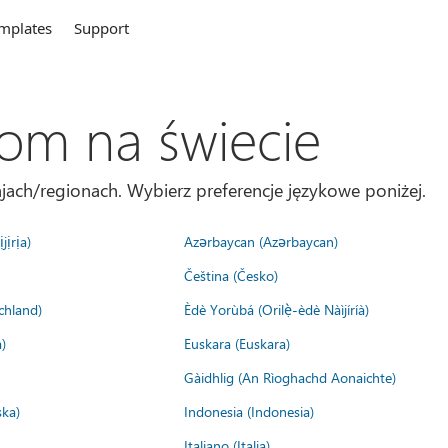
mplates
Support
com na świecie
jach/regionach. Wybierz preferencje językowe poniżej.
jịrịa)
Azərbaycan (Azərbaycan)
Čeština (Česko)
chland)
Èdè Yorùbá (Orilẹ̀-èdè Nàìjíríà)
)
Euskara (Euskara)
Gàidhlig (An Rìoghachd Aonaichte)
ska)
Indonesia (Indonesia)
Italiano (Italia)