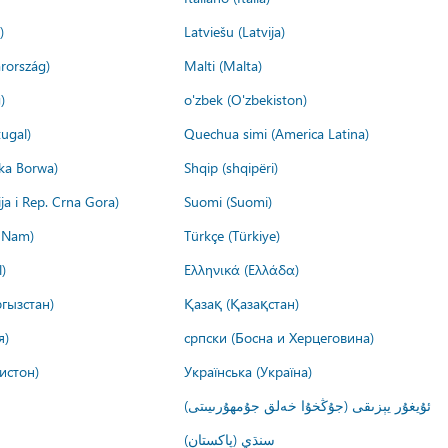
)
Latviešu (Latvija)
rország)
Malti (Malta)
)
o'zbek (O'zbekiston)
ugal)
Quechua simi (America Latina)
ika Borwa)
Shqip (shqipëri)
ija i Rep. Crna Gora)
Suomi (Suomi)
t Nam)
Türkçe (Türkiye)
)
Ελληνικά (Ελλάδα)
гызстан)
Қазақ (Қазақстан)
я)
српски (Босна и Херцеговина)
истон)
Українська (Україна)
ئۇيغۇر يېزىقى (جۇڭخۇا خەلق جۇمھۇرىيىتى)
سنڌي (پاکستان)