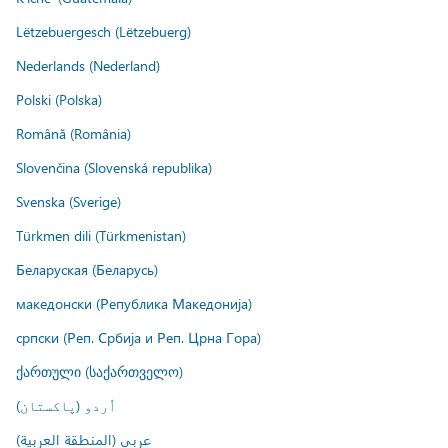
Lëtzebuergesch (Lëtzebuerg)
Nederlands (Nederland)
Polski (Polska)
Română (România)
Slovenčina (Slovenská republika)
Svenska (Sverige)
Türkmen dili (Türkmenistan)
Беларуская (Беларусь)
македонски (Република Македонија)
српски (Реп. Србија и Реп. Црна Гора)
ქართული (საქართველო)
اُردو (پاکستان)
عربي (المنطقة العربية)