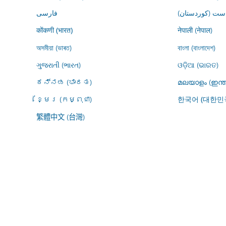
ڕاست (کوردستان
فارسى
नेपाली (नेपाल)
कोंकणी (भारत)
অসমীয়া (ভাৰত)
বাংলা (বাংলাদেশ)
ગુજરાતી (ભારત)
ଓଡ଼ିଆ (ଭାରତ)
ಕನ್ನಡ (ಭಾರತ)
മലയാളം (ഇന്ത
ខ្មែរ (កម្ពុជា)
한국어 (대한민
繁體中文 (台灣)