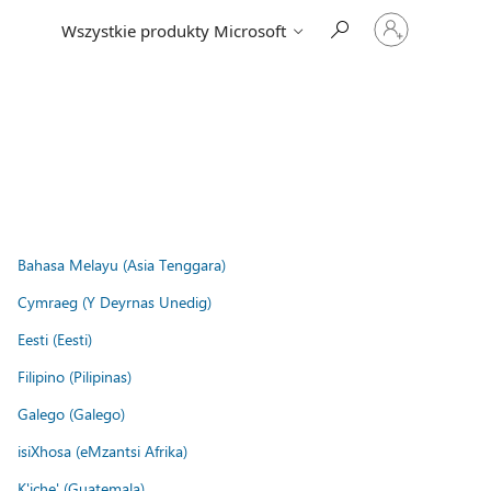
Zaloguj
Wszystkie produkty Microsoft
się
do
swojego
konta
Bahasa Melayu (Asia Tenggara)
Cymraeg (Y Deyrnas Unedig)
Eesti (Eesti)
Filipino (Pilipinas)
Galego (Galego)
isiXhosa (eMzantsi Afrika)
K'iche' (Guatemala)